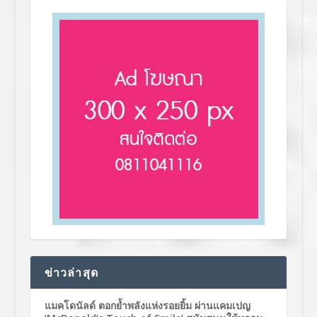
ข่าวล่าสุด
แมคโดนัลด์ ตอกย้ำพลังแห่งรอยยิ้ม ผ่านแคมเปญ