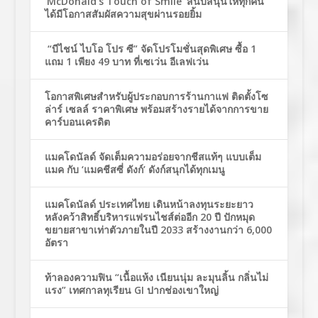
‘McDonald’s Touch of Smile’ สนับสนุนให้ทุกคน
ได้มีโอกาสสัมผัสความสุขผ่านรอยยิ้ม
“บีไชน์ ไบโอ โปร ซี” จัดโปรโมชั่นสุดพิเศษ ซื้อ 1
แถม 1 เพียง 49 บาท ที่เซเว่น อีเลฟเว่น
โอกาสพิเศษสำหรับผู้ประกอบการร้านกาแฟ ติดตั้งโซ
ล่าร์ เซลล์ ราคาพิเศษ พร้อมสร้างรายได้จากการขาย
คาร์บอนเครดิต
แมคโดนัลด์ จัดเต็มความอร่อยจากชีสแท้ๆ แบบเต็ม
แมค กับ ‘แมคชีสซี่ ดังก์’ ดังก์สนุกได้ทุกเมนู
แมคโดนัลด์ ประเทศไทย เดินหน้าลงทุนระยะยาว
หลังคว้าสิทธิ์บริหารแฟรนไชส์ต่ออีก 20 ปี ปักหมุด
ขยายสาขาเท่าตัวภายในปี 2033 สร้างงานกว่า 6,000
อัตรา
ท้าลองความฟิน “เนื้อแห้ง เนียนนุ่ม ละมุนลิ้น กลิ่นไม่
แรง” เทศกาลทุเรียน GI ปากช่องเขาใหญ่