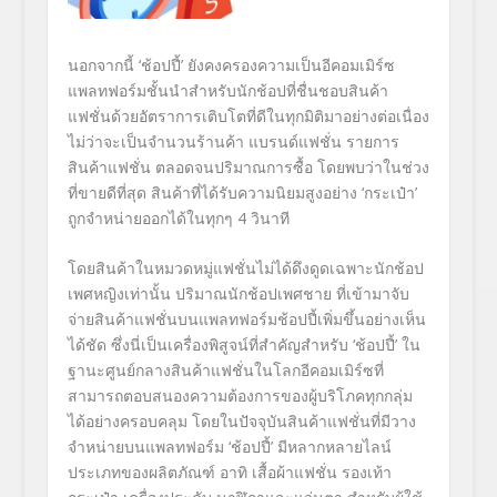
นอกจากนี้
‘
ช้อปปี้
’
ยังคงครองความเป็นอีคอมเมิร์
ซ
แพลทฟอร์มชั้นนำสำหรับนักช้
อปที่ชื่นชอบสินค้า
แฟชั่นด้วยอั
ตราการเติบโตที่ดีในทุกมิติ
มาอย่างต่อเนื่อง
ไม่ว่าจะเป็นจำนวนร้านค้า แบรนด์แฟชั่น รายการ
สินค้าแฟชั่น ตลอดจนปริมาณการซื้อ โดยพบว่าในช่วง
ที่ขายดีที่สุด สินค้าที่ได้รับความนิยมสูงอย่
าง
‘
กระเป๋า
’
ถูกจำหน่ายออกได้ในทุกๆ
4
วินาที
โดยสินค้าในหมวดหมู่แฟชั่นไม่
ได้ดึงดูดเฉพาะนักช้อป
เพศหญิ
งเท่านั้น
ปริมาณนักช้อปเพศชาย
ที่เข้ามาจับ
จ่ายสินค้าแฟชั่
นบนแพลทฟอร์มช้อปปี้เพิ่มขึ้
นอย่างเห็น
ได้ชัด ซึ่งนี่เป็นเครื่องพิสูจน์ที่
สำคัญสำหรับ
‘
ช้อปปี้
’
ใน
ฐานะศูนย์กลางสินค้าแฟชั่
นในโลกอีคอมเมิร์ซที่
สามารถตอบสนองความต้องการของผู้
บริโภคทุกกลุ่ม
ได้อย่างครอบคลุม โดยในปัจจุบันสินค้าแฟชั่นที่มี
วาง
จำหน่ายบนแพลทฟอร์ม
‘
ช้อปปี้
’
มีหลากหลายไลน์
ประเภทของผลิตภั
ณฑ์ อาทิ เสื้อผ้าแฟชั่น รองเท้า