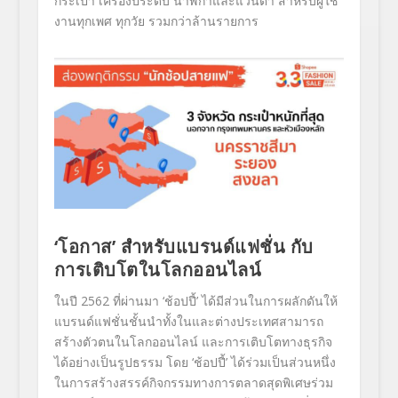
กระเป๋า เครื่องประดับ นาฬิกาและแว่นตา สำหรับผู้ใช้
งานทุกเพศ ทุกวัย รวมกว่าล้านรายการ
‘
โอกาส
’
สำหรับแบรนด์แฟชั่น กับ
การเติบโตในโลกออนไลน์
ในปี
2562
ที่ผ่านมา
‘
ช้อปปี้
’
ได้มีส่วนในการผลักดันให้
แบรนด์
แฟชั่นชั้นนำทั้งในและต่
างประเทศสามารถ
สร้างตั
วตนในโลกออนไลน์ และการเติบโตทางธุรกิจ
ได้อย่
างเป็นรูปธรรม โดย
‘
ช้อปปี้
’
ได้ร่วมเป็นส่วนหนึ่ง
ในการสร้
างสรรค์กิจกรรมทางการตลาดสุดพิ
เศษร่วม