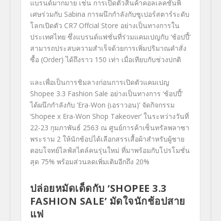
แบรนด์มากมาย เช่น การเปิดตัวสินค้าคอลเลคชั่นพิ
เศษร่วมกับ
Sabina
การผนึกกำลังกับซูเปอร์สตาร์
ระดับ
โลกเปิดตัว
CR7 Offcial Store
อย่างเป็นทางการใน
ประเทศไทย ซึ่งแบรนด์แฟชั่นที่ร่
วมแคมเปญกับ
‘
ช้อปปี้
’
สามารถประสบความสำเร็จด้วยการ
เพิ่
มปริมาณคำสั่ง
ซื้อ
(Order)
ได้ถึงราว
150
เท่า
เมื่อเทียบกับช่วงปกติ
และเพื่อเป็นการชิมลางก่
อนการเปิดตัวแคมเปญ
Shopee 3.3 Fashion Sale
อย่างเป็นทางการ
‘
ช้อปปี้
’
ได้ผนึกกำลังกับ
‘
Era-Won (
เอราวอน
)’
จัดกิจกรรม
‘Shopee x Era-Won Shop Takeover’
ในระหว่างวันที่
22-23
กุมภาพันธ์
2563
ณ ศูนย์การค้าเซ็นทรัลพลาซา
พระราม
2
ให้นักช้อปได้เลือกสรรเสื้อผ้
าสำหรับผู้ชาย
ตอบโจทย์ไลฟ์สไตล์
คนรุ่นใหม่ ที่มาพร้อมกับโปรโมชั่น
สุด
75%
พร้อมส่วนลดเพิ่มเติมอีกถึง
20%
ปล่อยหมัดเด็ดกับ
‘SHOPEE 3.3
FASHION SALE’
มัดใจนักช้อปสาย
แฟ