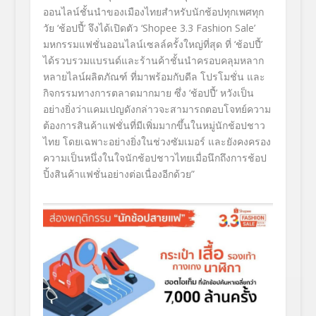
ออนไลน์ชั้
นนำของเมืองไทยสำหรับนักช้อปทุ
กเพศทุก
วัย
‘
ช้อปปี้
’
จึงได้เปิดตัว
‘Shopee 3.3 Fashion Sale’
มหกรรมแฟชั่นออนไลน์เซลล์ครั้
งใหญ่ที่สุด ที่
‘
ช้อปปี้
’
ได้รวบรวมแบรนด์และร้านค้าชั้
นนำครอบคลุมหลาก
หลายไลน์ผลิตภั
ณฑ์ ที่มาพร้อมกับดีล โปรโมชั่น และ
กิจกรรมทางการตลาดมากมาย ซึ่ง
‘
ช้อปปี้
’
หวังเป็น
อย่างยิ่งว่าแคมเปญดั
งกล่าวจะสามารถตอบโจทย์ความ
ต้
องการสินค้าแฟชั่นที่มีเพิ่
มมากขึ้นในหมู่นักช้อปชาว
ไทย โดยเฉพาะอย่างยิ่งในช่วงซั
มเมอร์ และยังคงครอง
ความเป็นหนึ่
งในใจนักช้อปชาวไทยเมื่อนึกถึ
งการช้อป
ปิ้งสินค้าแฟชั่นอย่
างต่อเนื่องอีกด้วย
”