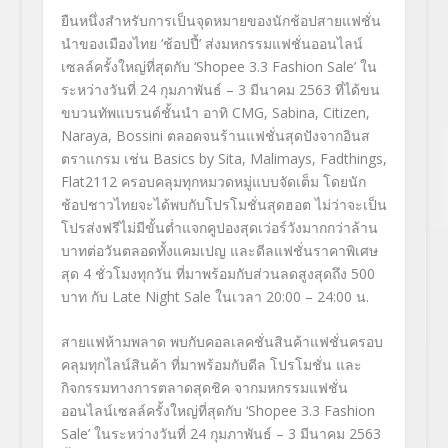
ยืนหนึ่งสำหรับการเป็นจุ
ดหมายของนักช้อปสายแฟชั่
น
นำของเมืองไทย
‘
ช้อปปี้
’
ส่งมหกรรมแฟชั่นออนไลน์
เซลล์ครั้
งใหญ่ที่สุดกับ
‘Shopee 3.3 Fashion Sale’
ใน
ระหว่างวันที่
24
กุมภาพันธ์
– 3
มีนาคม
2563
ที่ได้ขน
ขบวนทัพแบรนด์ชั้นนำ อาทิ
CMG, Sabina, Citizen,
Naraya, Bossini
ตลอดจนร้านแฟชั่นสุดปังจากอิ
นส
ตราแกรม เช่น
Basics by Sita, Malimays, Fadthings,
Flat2112
ครอบคลุมทุกหมวดหมู่แบบจัดเต็ม โดยนัก
ช้อปชาวไทยจะได้พบกั
บโปรโมชั่นสุดฮอต ไม่ว่าจะเป็น
โปรส่งฟรีไม่มีขั้
นต่ำ
แจกคูปองสุดเว่อร์วังมากกว่
าล้าน
บาทต่อวันตลอดทั้งแคมเปญ และดีลแฟชั่นราคาพิเศษ
สุด
4
ชั่วโมงทุกวัน ที่มาพร้อมกับส่วนลดสูงสุดถึง
500
บาท กับ
Late Night Sale
ในเวลา
20:00 – 24:00
น
.
สายแฟห้ามพลาด พบกับคอลเลคชั่นสินค้าแฟชั่
นครอบ
คลุมทุกไลน์สินค้า ที่มาพร้อมกับดีล โปรโมชั่น และ
กิจกรรมทางการตลาดสุดชิค จากมหกรรมแฟชั่น
ออนไลน์เซลล์ครั้
งใหญ่ที่สุดกับ
‘Shopee 3.3 Fashion
Sale’
ในระหว่างวันที่
24
กุมภาพันธ์
– 3
มีนาคม
2563