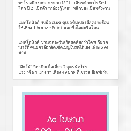
ทาโร ผนึก มศว ลงนาม MOU เดินหน้าทาโรรักษ์
โลก ปี 2 เปิดตัว “กล่องกู้โลก” พลิกขยะเป็นพลังงาน
แมคโดนัลด์ จับมือ อเมซ ซูเปอร์แอปส่งดีลคลายร้อน
ใช้เพียง 1 Amaze Point แลกซื้อไอศกรีมโคน
แมคโดนัลด์ ชวนฉลองวันเกิดสุดคุ้มกว่าใคร! กับชุด
‘ปาร์ตี้@แมค’เลือกจัดเซ็ตเมนูโปรดได้เอง เพียง 299
บาท
“คิทโด้” วิตามินเม็ดเคี้ยว 2 สูตร จัดโปร
แรง “ซื้อ 1 แถม 1” เพียง 49 บาท ที่เซเว่น อีเลฟเว่น