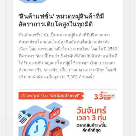
‘
สินค้าแฟชั่น
’
หมวดหมู่สินค้าที่มี
อัตราการเติ
บโตสูงในทุกมิติ
‘
สินค้าแฟชั่น
’
นับเป็นหมวดหมู่สินค้าที่มีปริ
มาณการ
ค้นหาผ่านโลกออนไลน์สูงติ
ดอันดับท็อปมาอย่างต่อ
เนื่อง โดยเฉพาะอย่างยิ่งในประเทศไทย โดยในปี
2562
ที่ผ่านมา
‘
ช้อปปี้
’
พบว่า
5
คำค้นที่เกี่ยวกับสินค้าแฟชั่
นที่
ได้รับความนิยมสูงสุดในหมู่
ผู้ใช้งานชาวไทย ประกอบ
ด้วย
กระเป๋า
,
รองเท้า
,
เสื้อ
,
กางเกง และนาฬิกา
โดยมี
ปริมาณคำค้นเฉลี่ยสูง
กว่า
7,000
ล้านครั้ง