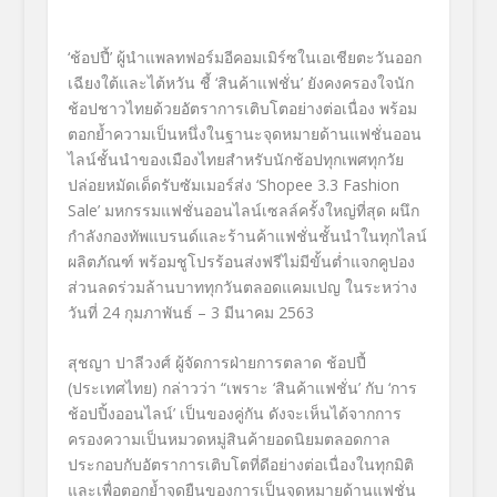
‘
ช้อปปี้
’
ผู้นำแพลทฟอร์มอีคอมเมิร์
ซในเอเชียตะวันออก
เฉียงใต้
และไต้หวัน
ชี้
‘
สินค้าแฟชั่น
’
ยังคงครองใจนัก
ช้อปชาวไทยด้วยอั
ตราการเติบโตอย่างต่อเนื่อง พร้อม
ตอกย้ำความเป็นหนึ่
งในฐานะจุดหมายด้านแฟชั่
นออน
ไลน์ชั้นนำของเมืองไทยสำหรั
บนักช้อปทุกเพศทุกวัย
ปล่อยหมัดเด็ดรับซัมเมอร์ส่ง
‘Shopee 3.3 Fashion
Sale’
มหกรรมแฟชั่นออนไลน์เซลล์ครั้
งใหญ่ที่สุด ผนึก
กำลังกองทัพแบรนด์และร้านค้
าแฟชั่นชั้นนำในทุกไลน์
ผลิตภั
ณฑ์ พร้อมชูโปรร้อนส่งฟรีไม่มีขั้
นต่ำ
แจกคูปอง
ส่วนลดร่วมล้
านบาททุกวันตลอดแคมเปญ ในระหว่าง
วันที่
24
กุมภาพันธ์
– 3
มีนาคม
2563
สุชญา ปาลีวงศ์ ผู้จัดการฝ่ายการตลาด ช้อปปี้
(
ประเทศไทย
)
กล่าวว่า
“
เพราะ
‘
สินค้าแฟชั่น
’
กับ
‘
การ
ช้อปปิ้งออนไลน์
’
เป็นของคู่กัน ดังจะเห็นได้จากการ
ครองความเป็
นหมวดหมู่สินค้ายอดนิยมตลอดกาล
ประกอบกับอัตราการเติบโตที่ดี
อย่างต่อเนื่องในทุกมิติ
และเพื่อตอกย้ำจุดยืนของการเป็
นจุดหมายด้านแฟชั่น