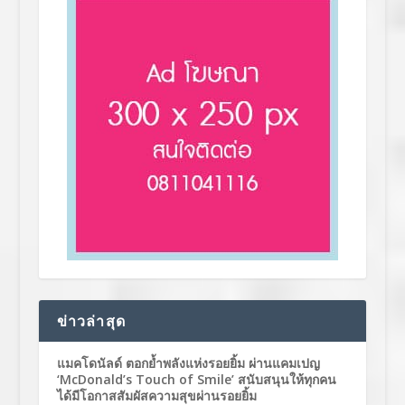
ข่าวล่าสุด
แมคโดนัลด์ ตอกย้ำพลังแห่งรอยยิ้ม ผ่านแคมเปญ
‘McDonald’s Touch of Smile’ สนับสนุนให้ทุกคน
ได้มีโอกาสสัมผัสความสุขผ่านรอยยิ้ม