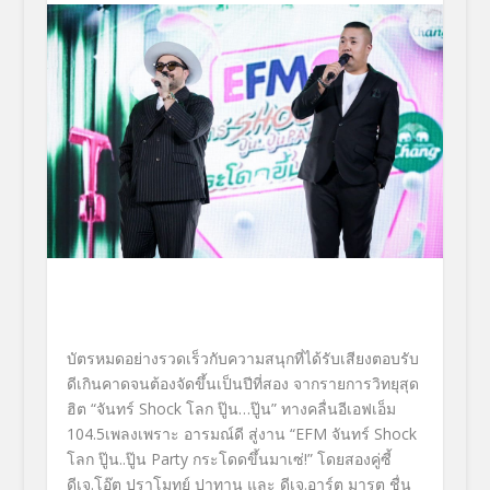
บัตรหมดอย่างรวดเร็วกับความสนุ
กที่ได้รับเสียงตอบรับ
ดีเกิ
นคาดจนต้องจัดขึ้นเป็นปีที่สอง จากรายการวิทยุสุด
ฮิต
“
จันทร์
Shock
โลก ปู๊น…ปู๊น
”
ทาง
คลื่นอีเอฟเอ็ม
104.5
เพลงเพราะ อารมณ์ดี
สู่งาน
“
EFM
จันทร์
Shock
โลก ปู๊น..ปู๊น
Party
กระโดดขึ้นมาเซ่!
”
โดยสองคู่ซี้
ดีเจ.โอ๊ต ปราโมทย์ ปาทาน
และ
ดีเจ.อาร์ต มารุต ชื่น