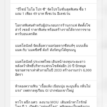
“บีไชน์ ไบโอ โปร ซี” จัดโปรโมชั่นสุดพิเศษ ซื้อ 1
แถม 1 เพียง 49 บาท ที่เซเว่น อีเลฟเว่น
โอกาสพิเศษสำหรับผู้ประกอบการร้านกาแฟ ติดตั้งโซ
ล่าร์ เซลล์ ราคาพิเศษ พร้อมสร้างรายได้จากการขาย
คาร์บอนเครดิต
แมคโดนัลด์ จัดเต็มความอร่อยจากชีสแท้ๆ แบบเต็ม
แมค กับ ‘แมคชีสซี่ ดังก์’ ดังก์สนุกได้ทุกเมนู
แมคโดนัลด์ ประเทศไทย เดินหน้าลงทุนระยะยาว
หลังคว้าสิทธิ์บริหารแฟรนไชส์ต่ออีก 20 ปี ปักหมุด
ขยายสาขาเท่าตัวภายในปี 2033 สร้างงานกว่า 6,000
อัตรา
ท้าลองความฟิน “เนื้อแห้ง เนียนนุ่ม ละมุนลิ้น กลิ่นไม่
แรง” เทศกาลทุเรียน GI ปากช่องเขาใหญ่
ทาโร ผนึก มศว ลงนาม MOU เดินหน้าทาโรรักษ์
โลก ปี 2 เปิดตัว “กล่องกู้โลก” พลิกขยะเป็นพลังงาน