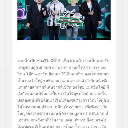
จากนั้นเป็นช่วงวีไอพีที่ได้
แจ็ค แฟนฉัน
มาเป็นแขกรับ
เชิญชวนผู้
ชมตอบคำถามฮาๆ ตามสไตล์รายการ แต่
โดน
โอ๊ต – อาร์ต
ย้อนศรใช้เงินค่าตัวของแจ็
คมาแจก
เป็นรางวัลให้ผู้ชมที่
ตอบถูกเล่นเอาเจ้าตัวถึงกับหน้
าซีด
แถมด้วยคำถามพิเศษจากพี่เบิร์ด ธงไชย แมคอินไตย์ ที่
ส่งบัตรคอนเสิร์ตมาเป็นรางวั
ลให้ผู้ชมอีกด้วย จากนั้น
ทั้งสองหนุ่มก็เปลี่
ยนเวทีเป็นห้องจัดรายการวิทยุ
ให้ผู้ชม
ได้โทรมาตอบคำถามเหมื
อนในรายการ เพื่อชิงรางวัล
ใหญ่อย่างรถจั
กรยานยนต์
Vespa
มูลค่า
1
แสนบาท ที่
เอามาแจกจริงกันถึงในงาน แต่ละคำถามถึงจะคาดไม่
ถึงแต่ผู้
ชมที่เป็นแฟนรายการก็ตอบได้
และคว้ารางวัล