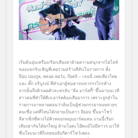
เริ่มต้นอุ่นเครื่องเรียกเสี
ยงฮาด้วยความสนุกจากไฮไลท์
ของแขกรับเชิญที่เคยร่วมสร้างสี
สันในรายการ ทั้ง
ป๊อบ ปองกูล
,
พลอย หอวัง
,
ก๊อตจิ
–
เจนนี่ เทยเที่ยวไทย
และ ตั๊ก บริบูรณ์ ที่ทำเอาผู้ชมฮาจนขากรรไกรค้าง
จากนั้นถึงคิวเผยตัวละครลับ
“
ส้ม มาร์คกี้
”
ขึ้นมาบนเวที
สาวคนที่ทำให้ดีเจ.อาร์ตต้องเสี
ยอาการ เพราะถูกอำใน
รายการมาหลายตอนว่
าส้มเป็นผู้ช่วยภรรยาจนหลายๆ
คนเชื่อ แต่ที่ไหนได้กลายเป็นสาว
จียอน
ขึ้นมาโชว์
ลีลาเซ็กซี่ควงไม้คิ
วหลอกหนุ่มอาร์ตแทน งานนี้เรียก
เสียงฮากันได้ยกใหญ่ ด้านโอตะโอ๊ตแม้ไม่มีสาวๆ มาให้
ชื่นใจบนเวทีก็เลยขอจับกี
ตาร์โชว์เพลง