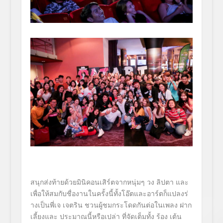
สนุกส่งท้ายด้วยมินิคอนเสิร์
ตจากหนุ่มๆ วง
ลิปตา
และ
เพื่อให้สมกับชื่องานในครั้
งนี้ทั้งโอ๊ตและอาร์ตก็แปลงร่
างเป็นพี่เจ เจตริน ชวนผู้ชมกระโดดกันต่อในเพลง
ฝาก
เลี้ยง
และ
ประมาณนี้หรือเปล่า
ที่จัดเต็มทั้ง ร้อง เต้น