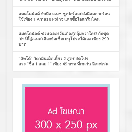
แมคโดนัลด์ จับมือ อเมซ ซูเปอร์แอปส่งดีลคลายร้อน
ใช้เพียง 1 Amaze Point แลกซื้อไอศกรีมโคน
แมคโดนัลด์ ชวนฉลองวันเกิดสุดคุ้มกว่าใคร! กับชุด
‘ปาร์ตี้@แมค’เลือกจัดเซ็ตเมนูโปรดได้เอง เพียง 299
บาท
“คิทโด้” วิตามินเม็ดเคี้ยว 2 สูตร จัดโปร
แรง “ซื้อ 1 แถม 1” เพียง 49 บาท ที่เซเว่น อีเลฟเว่น