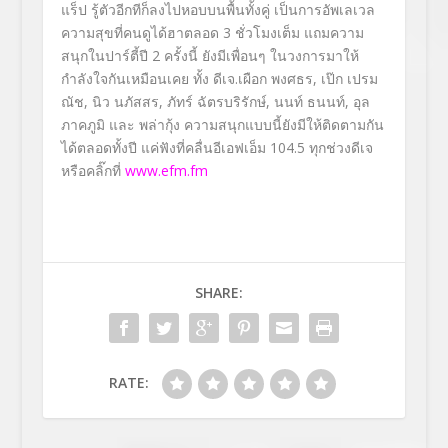
แร็ป รู้ตัวอีกทีก็ลงไปหอบบนพื้นทั้
งคู่ เป็นการอัพเลเวล
ความสุขที่คนดู
ได้ฮาตลอด
3
ชั่วโมงเต็ม แถมความ
สนุกในปาร์ตี้ปี
2
ครั้งนี้ ยังมีเพื่อนๆ ในวงการมาให้
กำลังใจกันเหมื
อนเคย ทั้ง
ดีเจ.เผือก พงศธร
,
เป๊ก เปรม
ณัช
,
นิว นภัสสร
,
ภัทร์ ฉัตรบริรักษ์
,
นนท์ ธนนท์
,
อุล
ภาคภูมิ
และ
พล่ากุ้ง
ความสนุกแบบนี้ยังมีให้ติดตามกั
น
ได้ตลอดทั้งปี
แค่ฟังที่คลื่นอีเอฟเอ็ม
104.5
ทุกช่วงดีเจ
หรือคลิ๊กที่
www.efm.fm
SHARE:
RATE: