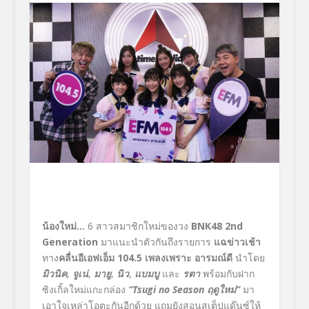
น้องใหม่…
6 สาวสมาชิกใหม่ของวง
BNK48 2nd
Generation
มาแนะนำตัวกันถึงรายการ
แฉข่าวเช้า
ทาง
คลื่นอีเอฟเอ็ม
104.5 เพลงเพราะ อารมณ์ดี
นำโดย
มิวนิค
,
จูเน่
,
มายู
,
นิว
,
แบมบู
และ
รตา
พร้อมกับฝาก
ซิงเกิ้ลใหม่แกะกล่อง
“
Tsugi no Season ฤดูใหม่”
มา
เอาใจเหล่าโอตะกันอีกด้วย แถมยังสอนสเต็ปแด๊นซ์ให้