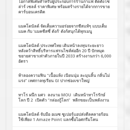
โอกาสพิเศษสำหรับผู้ประกอบการร้านกาแฟ ติดตั้งโซ
ล่าร์ เซลล์ ราคาพิเศษ พร้อมสร้างรายได้จากการขาย
คาร์บอนเครดิต
แมคโดนัลด์ จัดเต็มความอร่อยจากชีสแท้ๆ แบบเต็ม
แมค กับ ‘แมคชีสซี่ ดังก์’ ดังก์สนุกได้ทุกเมนู
แมคโดนัลด์ ประเทศไทย เดินหน้าลงทุนระยะยาว
หลังคว้าสิทธิ์บริหารแฟรนไชส์ต่ออีก 20 ปี ปักหมุด
ขยายสาขาเท่าตัวภายในปี 2033 สร้างงานกว่า 6,000
อัตรา
ท้าลองความฟิน “เนื้อแห้ง เนียนนุ่ม ละมุนลิ้น กลิ่นไม่
แรง” เทศกาลทุเรียน GI ปากช่องเขาใหญ่
ทาโร ผนึก มศว ลงนาม MOU เดินหน้าทาโรรักษ์
โลก ปี 2 เปิดตัว “กล่องกู้โลก” พลิกขยะเป็นพลังงาน
แมคโดนัลด์ จับมือ อเมซ ซูเปอร์แอปส่งดีลคลายร้อน
ใช้เพียง 1 Amaze Point แลกซื้อไอศกรีมโคน