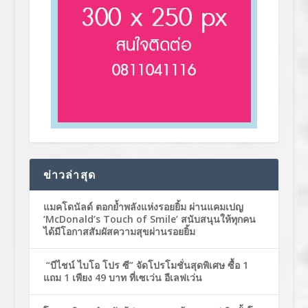
ข่าวล่าสุด
แมคโดนัลด์ ตอกย้ำพลังแห่งรอยยิ้ม ผ่านแคมเปญ
‘McDonald’s Touch of Smile’ สนับสนุนให้ทุกคน
ได้มีโอกาสสัมผัสความสุขผ่านรอยยิ้ม
“บีไชน์ ไบโอ โปร ซี” จัดโปรโมชั่นสุดพิเศษ ซื้อ 1
แถม 1 เพียง 49 บาท ที่เซเว่น อีเลฟเว่น