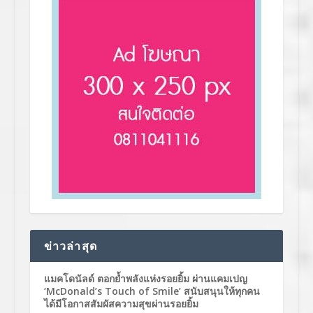
ข่าวล่าสุด
แมคโดนัลด์ ตอกย้ำพลังแห่งรอยยิ้ม ผ่านแคมเปญ
‘McDonald’s Touch of Smile’ สนับสนุนให้ทุกคน
ได้มีโอกาสสัมผัสความสุขผ่านรอยยิ้ม