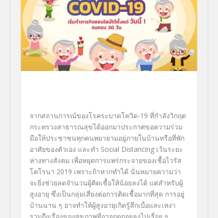
จากสถานการณ์ของโรคระบาดโควิด-
1
9
ที่กำลังวิกฤต
กระทรวงสาธารณสุขได้
ออกมาประกาศขอความร่วม
มือให้
ประชาชนทุกคนพยายามอยู่ภายในบ้
านหรือที่พัก
อาศัยของตัวเอง และทำ
Social Distancing
เว้นระยะ
ห่างทางสังคม เพื่อหยุดการแพร่กระจายของเชื้
อไวรัส
โคโรนา
2019
เพราะถ้าหากทำได้ นั่นหมายความว่า
จะยิ่งช่
วยลดจำนวนผู้ติดเชื้อให้น้
อยลงได้ แต่สำหรับผู้
สูงอายุ ซึ่งเป็นกลุ่มเสี่ยงต่อการติ
ดเชื้อมากที่สุด การอยู่
บ้านนาน ๆ อาจทำให้ผู้สูงอายุเกิดรู้สึ
กเบื่อและเหงา
รวมถึงเรื่องของสุขภาพที่
อาจถดถอยลงไปเรื่อย ๆ