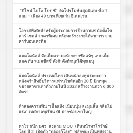
“บีไชน์ ไบโอ โปร ซี” จัดโปรโมชั่นสุดพิเศษ ซื้อ 1
แถม 1 เพียง 49 บาท ที่เซเว่น อีเลฟเว่น
โอกาสพิเศษสำหรับผู้ประกอบการร้านกาแฟ ติดตั้งโซ
ล่าร์ เซลล์ ราคาพิเศษ พร้อมสร้างรายได้จากการขาย
คาร์บอนเครดิต
แมคโดนัลด์ จัดเต็มความอร่อยจากชีสแท้ๆ แบบเต็ม
แมค กับ ‘แมคชีสซี่ ดังก์’ ดังก์สนุกได้ทุกเมนู
แมคโดนัลด์ ประเทศไทย เดินหน้าลงทุนระยะยาว
หลังคว้าสิทธิ์บริหารแฟรนไชส์ต่ออีก 20 ปี ปักหมุด
ขยายสาขาเท่าตัวภายในปี 2033 สร้างงานกว่า 6,000
อัตรา
ท้าลองความฟิน “เนื้อแห้ง เนียนนุ่ม ละมุนลิ้น กลิ่นไม่
แรง” เทศกาลทุเรียน GI ปากช่องเขาใหญ่
ทาโร ผนึก มศว ลงนาม MOU เดินหน้าทาโรรักษ์
โลก ปี 2 เปิดตัว “กล่องกู้โลก” พลิกขยะเป็นพลังงาน