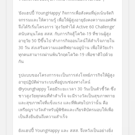
‘
ยังแฮปปี้
YoungHappy’
กิจการเพื่อสังคมที่มุ่งเน้นจั
ดกิ
จกรรมและให้ความรู้ เพื่อให้ผู้สูงอายุยั
งคงความแอคทีฟ
จึงได้ริเริ่มโครงการ
‘
สูงวัยทำได้
Active 60 Challenge’
สนับสนุนโดย สสส. กับภารกิจสู้โควิด-
19
ที่ชวนผู้สูง
อายุวัย
50
ปีขึ้นไป ทำภารกิจออนไลน์ให้สำเร็จภายใน
30
วัน ส่งเสริมความแอคทีฟยามอยู่บ้าน เพื่อให้วัยเก๋า
ทุกคนสามารถผ่
านพ้นวิกฤตโควิด-
19
เพื่อชาติไปด้วย
กัน
รูปแบบของโครงการจะเป็นการส่
งโจทย์ภารกิจให้ผู้สูง
อายุปฏิบั
ติผ่านระบบที่อยู่บนช่องทางไลน์
@younghappy
โดยมีระยะเวลา
30
วันเป็นตัวชี้วัด ซึ่ง
ชาวสูงวัยทุกคนที่ทำสำเร็จ จะมีรางวัลเป็นสุขภาพกาย
และสุ
ขภาพใจที่แข็งแรง และที่พิเศษไปกว่านั้น คือ
เหรียญรางวัลสำหรับผู้พิชิ
ตและเกียรติบัตรมอบให้เพื่อ
เป็
นสิ่งยืนยันถึงความสำเร็จ
ยังแฮปปี้
YoungHappy
และ สสส
.
จึงหวังเป็นอย่างยิ่ง