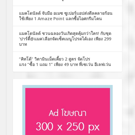
แมคโดนัลด์ จับมือ อเมซ ซูเปอร์แอปส่งดีลคลายร้อน
ใช้เพียง 1 Amaze Point แลกซื้อไอศกรีมโคน
แมคโดนัลด์ ชวนฉลองวันเกิดสุดคุ้มกว่าใคร! กับชุด
‘ปาร์ตี้@แมค’เลือกจัดเซ็ตเมนูโปรดได้เอง เพียง 299
บาท
“คิทโด้” วิตามินเม็ดเคี้ยว 2 สูตร จัดโปร
แรง “ซื้อ 1 แถม 1” เพียง 49 บาท ที่เซเว่น อีเลฟเว่น