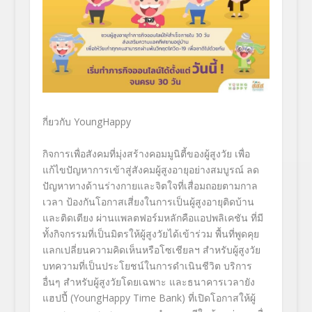
กี่ยวกับ
YoungHappy
กิจการเพื่อสังคม
ที่มุ่งสร้
างคอมมูนิตี้ของผู้สูงวัย เพื่อ
แก้ไขปัญหาการเข้าสู่สั
งคมผู้สูงอายุอย่างสมบูรณ์ ลด
ปัญหาทางด้านร่างกายและจิ
ตใจที่เสื่อมถอยตามกาล
เวลา ป้องกันโอกาสเสี่ยงในการเป็นผู้
สูงอายุติดบ้าน
และติดเตียง ผ่านแพลตฟอร์มหลักคือแอปพลิเคชั
น ที่มี
ทั้งกิจกรรมที่เป็นมิตรให้
ผู้สูงวัยได้เข้าร่วม พื้นที่พูดคุย
แลกเปลี่ยนความคิ
ดเห็นหรือโซเชียลฯ สำหรับผู้สูงวัย
บทความที่เป็นประโยชน์
ในการดำเนินชีวิต บริการ
อื่นๆ สำหรับผู้สูงวัยโดยเฉพาะ และธนาคารเวลายัง
แฮปปี้ (
YoungHappy Time Bank)
ที่เปิดโอกาสให้ผู้