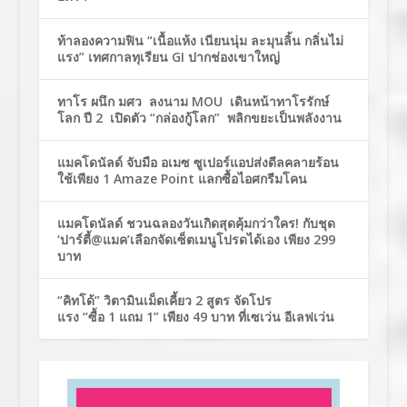
ท้าลองความฟิน “เนื้อแห้ง เนียนนุ่ม ละมุนลิ้น กลิ่นไม่
แรง” เทศกาลทุเรียน GI ปากช่องเขาใหญ่
ทาโร ผนึก มศว ลงนาม MOU เดินหน้าทาโรรักษ์
โลก ปี 2 เปิดตัว “กล่องกู้โลก” พลิกขยะเป็นพลังงาน
แมคโดนัลด์ จับมือ อเมซ ซูเปอร์แอปส่งดีลคลายร้อน
ใช้เพียง 1 Amaze Point แลกซื้อไอศกรีมโคน
แมคโดนัลด์ ชวนฉลองวันเกิดสุดคุ้มกว่าใคร! กับชุด
‘ปาร์ตี้@แมค’เลือกจัดเซ็ตเมนูโปรดได้เอง เพียง 299
บาท
“คิทโด้” วิตามินเม็ดเคี้ยว 2 สูตร จัดโปร
แรง “ซื้อ 1 แถม 1” เพียง 49 บาท ที่เซเว่น อีเลฟเว่น