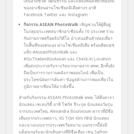
เสนอวิถีชีวิต วัฒนธรรม และแหล่งท่องเที่ยวท้องถิ่น
ของอาเซียนผ่านโซเชียลมีเดียต่างๆ อาทิ
Facebook Twitter และ Instagram
กิจกรรม
ASEAN PhotoWalk
เชิญชวนให้ผู้ที่อยู่
ในกลุ่มประเทศสมาชิกอาเซียนทั้ง 10 ประเทศ ร่วม
กันถ่ายภาพหรือคลิปวิดีโอ นำเสนอสินค้าท่องเที่ยว
ในพื้นที่ของตนเอง ผ่านโซเชียลมีเดีย พร้อมติดแฮช
แท็ก #AseanPhotoWalk และ
#GoThailandGoAsean และ Check-in Location
เพื่อส่งประกวดรับรางวัลมากมายจาก ททท. อีกทั้งยัง
ถือเป็นการรวบรวมคลังภาพออนไลน์ เพื่อเป็น
ประโยชน์ต่อการค้นหา ข้อมูลด้านการท่องเที่ยวใน
ภูมิภาคอาเซียนให้มากยิ่งขึ้น
สำหรับกิจกรรม ASEAN PhotoWalk ททท. ได้ดึงดารา
นักแสดง เซเลบริตี้ อาทิ โฟกัส จีระกุล นักแสดงวัยรุ่น
จากประเทศไทย, Alexandra Bounxouei ดาราที่มีชื่อ
เสียงจากประเทศลาว, Vũ Trần Kim Nhã นักแสดง
และนางแบบจากประเทศเวียดนาม นอกจากนี้ยังมี
บล็อกเกอร์และนักเดินทางที่มีชื่อเสียง เช่น Safron