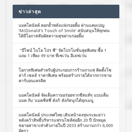
ข่าวล่าสุด
แมคโดนัลด์ ตอกย้ำพลังแห่งรอยยิ้ม ผ่านแคมเปญ
‘McDonald’s Touch of Smile’ สนับสนุนให้ทุกคน
ได้มีโอกาสสัมผัสความสุขผ่านรอยยิ้ม
“บีไชน์ ไบโอ โปร ซี” จัดโปรโมชั่นสุดพิเศษ ซื้อ 1
แถม 1 เพียง 49 บาท ที่เซเว่น อีเลฟเว่น
โอกาสพิเศษสำหรับผู้ประกอบการร้านกาแฟ ติดตั้งโซ
ล่าร์ เซลล์ ราคาพิเศษ พร้อมสร้างรายได้จากการขาย
คาร์บอนเครดิต
แมคโดนัลด์ จัดเต็มความอร่อยจากชีสแท้ๆ แบบเต็ม
แมค กับ ‘แมคชีสซี่ ดังก์’ ดังก์สนุกได้ทุกเมนู
แมคโดนัลด์ ประเทศไทย เดินหน้าลงทุนระยะยาว
หลังคว้าสิทธิ์บริหารแฟรนไชส์ต่ออีก 20 ปี ปักหมุด
ขยายสาขาเท่าตัวภายในปี 2033 สร้างงานกว่า 6,000
อัตรา