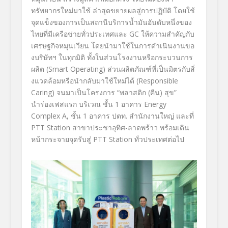
ทรัพยากรใหม่มาใช้ ล่าสุดขยายผลสู่การปฏิบัติ โดยใช้
จุดแข็งของการเป็นสถานี
บริการน้ำมันอันดับหนึ่
งของ
ไทยที่มีเครือข่ายทั่
วประเทศและ
GC
ให้ความสำคัญกับ
เศรษฐกิจหมุนเวี
ยน โดยนำมาใช้ในการดำเนินงานขอ
งบริ
ษัทฯ ในทุกมิติ ทั้งในส่วนโรงงานหรื
อกระบวนการ
ผลิต (
Smart Operating)
ส่วนผลิตภัณฑ์ที่เป็นมิตรกับสิ่
งแวดล้อมหรือนำกลับมาใช้ใหม่ได้ (
Responsible
Caring)
จนมาเป็นโครงการ “พลาสติก (คืน) สุข”
นำร่องเฟสแรก บริเวณ ชั้น
1
อาคาร
Energy
Complex A,
ชั้น
1
อาคาร ปตท. สำนักงานใหญ่ และที่
PTT Station
สาขาประชาอุทิศ-ลาดพร้าว พร้อมเดิน
หน้ากระจายจุดรับสู่
PTT Station
ทั่วประเทศต่อไป