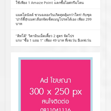
ใช้เพียง 1 Amaze Point แลกซื้อไอศกรีมโคน
แมคโดนัลด์ ชวนฉลองวันเกิดสุดคุ้มกว่าใคร! กับชุด
‘ปาร์ตี้@แมค’เลือกจัดเซ็ตเมนูโปรดได้เอง เพียง 299
บาท
“คิทโด้” วิตามินเม็ดเคี้ยว 2 สูตร จัดโปร
แรง “ซื้อ 1 แถม 1” เพียง 49 บาท ที่เซเว่น อีเลฟเว่น