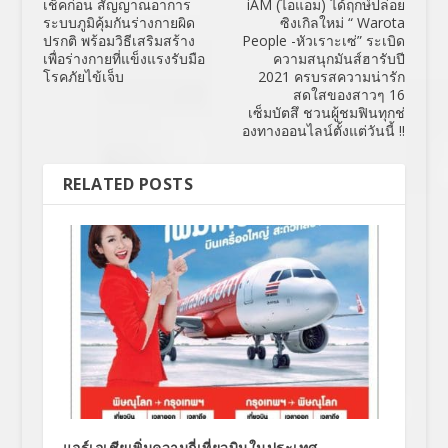
เช็คก่อน สัญญาณอาการ
iAM (ไอแอม) ได้ฤกษ์ปล่อย
ระบบภูมิคุ้มกันร่างกายผิด
ซิงเกิลใหม่ “ Warota
ปรกติ พร้อมวิธีเสริมสร้าง
People -หัวเราะเซ่” ระเบิด
เพื่อร่างกายที่แข็งแรงรับมือ
ความสนุกมันส์ฮารับปี
โรคภัยไข้เจ็บ
2021 ครบรสความน่ารัก
สดใสของสาวๆ 16
เซ็มบัตสึ ชวนผู้ชมฟินทุกช่
องทางออนไลน์ตั้งแต่วันนี้ !!
RELATED POSTS
แอร์เอเชียเพิ่มความถี่เที่ยวบินในประเทศ