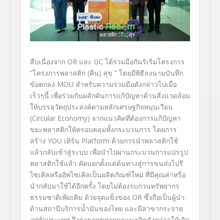
สืบเนื่องจาก
OR
และ
GC
ได้ร่วมมือกันริเริ่มโครงการ
“โครงการพลาสติก (คืน) สุข ”
โดยมีพิธีลงนามบันทึก
ข้อตกลง
MOU
สำหรับความร่วมมือดังกล่าวไปเมื่
อ
เร็วๆนี้ เพื่อร่วมกันผลักดันการแก้ปั
ญหาด้านสิ่งแวดล้อม
ให้บรรลุวั
ตถุประสงค์ตามหลักเศรษฐกิจหมุ
นเวียน
(
Circular Economy
) จากแนวคิดที่ต้องการแก้ปั
ญหา
ขยะพลาสติกให้ครอบคลุมทั้
งกระบวนการ โดยการ
สร้าง
YOU
เทิร์น
Platform
ด้วยการนำพลาสติกใช้
แล้วกลับเข้
าสู่ระบบ เพื่อนำไปผ่านกระบวนการแปรรู
ป
พลาสติกใช้แล้ว คัดแยกตั้งแต่ต้นทางสู่การขนส่
งไปรี
ไซเคิลหรืออัพไซเคิลเป็
นผลิตภัณฑ์ใหม่ ที่มีคุณค่าหรือ
นำกลับมาใช้ได้
อีกครั้ง โดยไม่ต้องรบกวนทรั
พยากร
ธรรมชาติเพิ่มเติม ด้วยจุดแข็งของ
OR
ซึ่งถือเป็นผู้นำ
ด้านสถานีบริ
การน้ำมันของไทย และมีสาขากระจาย
อยู่ทั่วประเทศ จึงต่อยอดขยายผลแนวคิดดังกล่
าวให้เกิด