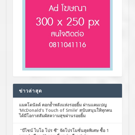
ข่าวล่าสุด
แมคโดนัลด์ ตอกย้ำพลังแห่งรอยยิ้ม ผ่านแคมเปญ
‘McDonald’s Touch of Smile’ สนับสนุนให้ทุกคน
ได้มีโอกาสสัมผัสความสุขผ่านรอยยิ้ม
“บีไชน์ ไบโอ โปร ซี” จัดโปรโมชั่นสุดพิเศษ ซื้อ 1