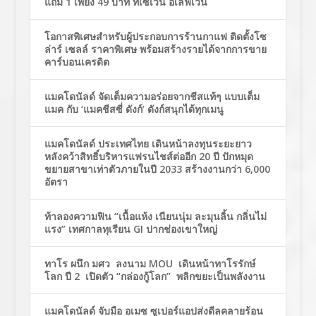
แถม 1 เพียง 49 บาท ที่เซเว่น อีเลฟเว่น
โอกาสพิเศษสำหรับผู้ประกอบการร้านกาแฟ ติดตั้งโซ
ล่าร์ เซลล์ ราคาพิเศษ พร้อมสร้างรายได้จากการขาย
คาร์บอนเครดิต
แมคโดนัลด์ จัดเต็มความอร่อยจากชีสแท้ๆ แบบเต็ม
แมค กับ ‘แมคชีสซี่ ดังก์’ ดังก์สนุกได้ทุกเมนู
แมคโดนัลด์ ประเทศไทย เดินหน้าลงทุนระยะยาว
หลังคว้าสิทธิ์บริหารแฟรนไชส์ต่ออีก 20 ปี ปักหมุด
ขยายสาขาเท่าตัวภายในปี 2033 สร้างงานกว่า 6,000
อัตรา
ท้าลองความฟิน “เนื้อแห้ง เนียนนุ่ม ละมุนลิ้น กลิ่นไม่
แรง” เทศกาลทุเรียน GI ปากช่องเขาใหญ่
ทาโร ผนึก มศว ลงนาม MOU เดินหน้าทาโรรักษ์
โลก ปี 2 เปิดตัว “กล่องกู้โลก” พลิกขยะเป็นพลังงาน
แมคโดนัลด์ จับมือ อเมซ ซูเปอร์แอปส่งดีลคลายร้อน