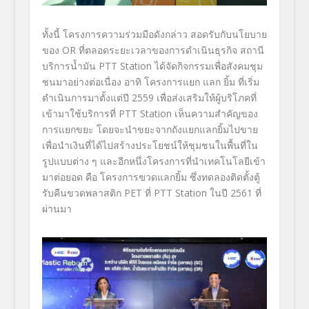
ทั้งนี้ โครงการความร่วมมือดังกล่าว สอดรับกับนโยบาย
ของ
OR
ที่ตลอดระยะเวลาของการดำเนินธุ
รกิจ สถานี
บริการน้ำมัน
PTT Station
ได้จัดกิจกรรมเพื่อสังคมชุ
ม
ชนมาอย่างต่อเนื่อง อาทิ โครงการแยก แลก ยิ้ม ที่เริ่ม
ดำเนินการมาตั้งแต่ปี
2559
เพื่อส่งเสริมให้ผู้บริโภคที่
เข้ามาใช้บริการที่
PTT Station
เห็นความสำคัญของ
การแยกขยะ โดยจะนำขยะจากถังแยกแลกยิ้
มไปขาย
เพื่อนำเงินที่ได้ไปสร้
างประโยชน์ให้ชุมชนในพื้นที่
ใน
รูปแบบต่าง ๆ และอีกหนึ่งโครงการที่
นำเทคโนโลยีเข้า
มาต่อยอด คือ โครงการฃวดแลกยิ้ม ซึ่งทดลองติดตั้งตู้
รับคื
นขวดพลาสติก
PET
ที่
PTT Station
ในปี
2561
ที่
ผ่านมา