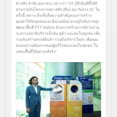
ค้าปลีก จำกัด (มหาชน)
กล่าวว่า “
OR
รู้สึกยินดีที่ได้มี
ส่วนร่วมกั
บโครงการพลาสติก (คืน) สุข กับทาง
GC
ใน
ครั้งนี้ เพราะเล็งเห็นถึงความสำคั
ญของการสร้าง
คุณค่าให้กับชุ
มชนและสิ่งแวดล้อม ควบคู่ไปกับการมุ่ง
พัฒนาพื้นที่
PTT Station
ด้วยการสร้างการมีส่วนร่วม
ระหว่
างสถานีบริการน้ำมัน คู่ค้า และคนในชุมชน เพื่อ
ร่วมกันสร้างสรรค์สินค้า รวมถึงบริการใหม่ๆ เพื่อตอบ
สนองความต้องการของผู้
บริโภคและคนในชุมชน ใน
แต่ละพื้นที่ได้อย่างแท้จริง”