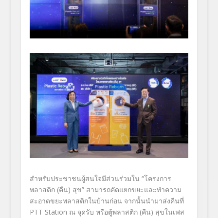
สำหรับประชาชนผู้สนใจมีส่วนร่
วมใน “โครงการ
พลาสติก (คืน) สุข”
สามารถคั
ดแยกขยะและทำความ
สะอาดขยะพลาสติ
กในบ้านก่อน จากนั้นนำมาส่งคืนที่
PTT
Station
ณ จุดรับ หรือตู้พลาสติก (คืน) สุขในเฟส