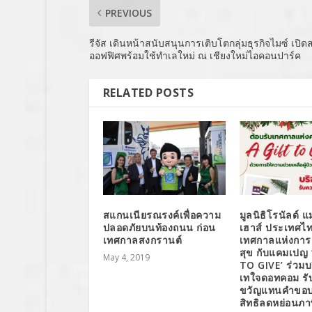
PREVIOUS
รีจัส เดินหน้าสนับสนุนการเติบโตกลุ่มธุรกิจไมซ์ เปิ
ออฟฟิศพร้อมใช้ทำเลใหม่ ณ เชียงใหม่ไอคอนปาร์ค
RELATED POSTS
สแกนเนียรณรงค์เพื่อความ
มูลนิธิโรนัลด์ 
ปลอดภัยบนท้องถนน ก่อน
เฮาส์ ประเทศไท
เทศกาลสงกรานต์
เทศกาลแห่งการ
สุข กับแคมเปญ 
May 4, 2019
TO GIVE’ ร่วมบ
เทใจดอทคอม รับ
ขวัญแทนคำขอบ
สิทธิลดหย่อนภาษ