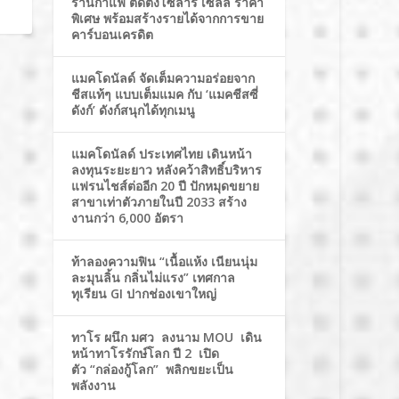
ร้านกาแฟ ติดตั้งโซล่าร์ เซลล์ ราคา
พิเศษ พร้อมสร้างรายได้จากการขาย
คาร์บอนเครดิต
แมคโดนัลด์ จัดเต็มความอร่อยจาก
ชีสแท้ๆ แบบเต็มแมค กับ ‘แมคชีสซี่
ดังก์’ ดังก์สนุกได้ทุกเมนู
แมคโดนัลด์ ประเทศไทย เดินหน้า
ลงทุนระยะยาว หลังคว้าสิทธิ์บริหาร
แฟรนไชส์ต่ออีก 20 ปี ปักหมุดขยาย
สาขาเท่าตัวภายในปี 2033 สร้าง
งานกว่า 6,000 อัตรา
ท้าลองความฟิน “เนื้อแห้ง เนียนนุ่ม
ละมุนลิ้น กลิ่นไม่แรง” เทศกาล
ทุเรียน GI ปากช่องเขาใหญ่
ทาโร ผนึก มศว ลงนาม MOU เดิน
หน้าทาโรรักษ์โลก ปี 2 เปิด
ตัว “กล่องกู้โลก” พลิกขยะเป็น
พลังงาน