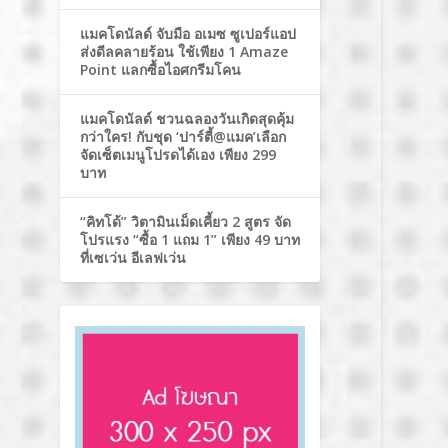
แมคโดนัลด์ จับมือ อเมซ ซูเปอร์แอป
ส่งดีลคลายร้อน ใช้เพียง 1 Amaze
Point แลกซื้อไอศกรีมโคน
แมคโดนัลด์ ชวนฉลองวันเกิดสุดคุ้ม
กว่าใคร! กับชุด ‘ปาร์ตี้@แมค’เลือก
จัดเซ็ตเมนูโปรดได้เอง เพียง 299
บาท
“คิทโด้” วิตามินเม็ดเคี้ยว 2 สูตร จัด
โปรแรง “ซื้อ 1 แถม 1” เพียง 49 บาท
ที่เซเว่น อีเลฟเว่น