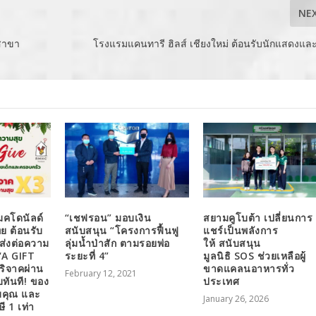
NE
ดสาขา
โรงแรมแคนทารี ฮิลส์ เชียงใหม่ ต้อนรับนักแสดงและ
แมคโดนัลด์
“เชฟรอน” มอบเงิน
สยามคูโบต้า เปลี่ยนการ
ย ต้อนรับ
สนับสนุน “โครงการฟื้นฟู
แชร์เป็นพลังการ
ส่งต่อความ
ลุ่มน้ำป่าสัก ตามรอยพ่อ
ให้ สนับสนุน
‘A GIFT
ระยะที่ 4”
มูลนิธิ SOS ช่วยเหลือผู้
ริจาคผ่าน
ขาดแคลนอาหารทั่ว
February 12, 2021
ทันที! ของ
ประเทศ
คุณ และ
January 26, 2026
ี 1 เท่า