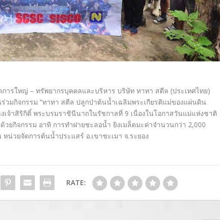
้จัดการใหญ่ – ทรัพยากรบุคคลและบริหาร บริษัท ทาทา สตีล (ประเทศไทย)
ร่วมกิจกรรม “ทาทา สตีล ปลูกป่าต้นน้ำเฉลิมพระเกียรติแม่ของแผ่นดิน
เจ้าสิริกิติ์ พระบรมราชินีนาถในรัชกาลที่ 9 เนื่องในโอกาสวันแม่แห่งชาติ
ปด้วยกิจกรรม อาทิ การทำฝายชะลอน้ำ ยิงเมล็ดมะค่าจำนวนกว่า 2,000
 นี้ ณ หน่วยจัดการต้นน้ำประแสร์ อ.เขาชะเมา จ.ระยอง
RATE: