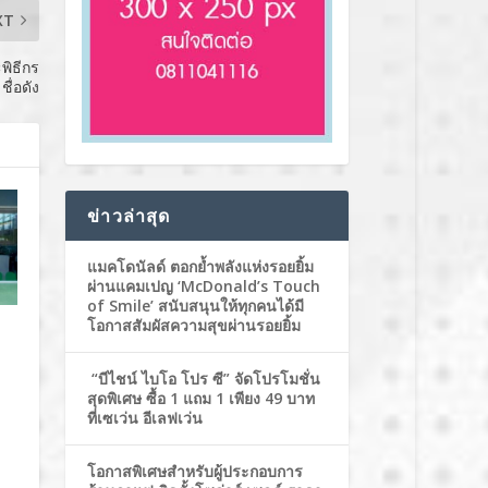
XT
พิธีกร
ชื่อดัง
ข่าวล่าสุด
แมคโดนัลด์ ตอกย้ำพลังแห่งรอยยิ้ม
ผ่านแคมเปญ ‘McDonald’s Touch
of Smile’ สนับสนุนให้ทุกคนได้มี
โอกาสสัมผัสความสุขผ่านรอยยิ้ม
“บีไชน์ ไบโอ โปร ซี” จัดโปรโมชั่น
สุดพิเศษ ซื้อ 1 แถม 1 เพียง 49 บาท
ที่เซเว่น อีเลฟเว่น
โอกาสพิเศษสำหรับผู้ประกอบการ