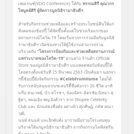
เฟอเรนซ์(VDO Conference)
ให้กับ
พรรณสิรี คุณากร
ไพบูลย์ศิริ ผู้จัดการมูลนิธิรามาธิบดีฯ
สำหรับกิจกรรมช่วยเหลือและสร้างประโยชน์คืนให้แก่
สังคมของช้อปปี้ ได้จัดขึ้นตั้งแต่ในช่วงเริ่มแรกของ
สถานการณ์โควิด-19
โดยเริ่มจากการร่วมมือกับมูลนิธิ
รามาธิบดีฯ เปิดช่องทางให้ผู้ใช้งานสามารถร่วม
บริจาคกับ
“
โครงการป้องกันและช่วยเหลือสถานการณ์
แพร่ระบาดของโควิด
-19”
ผ่านทาง ร้านค้า
Official
Store
ของมูลนิธิรามาธิบดีฯ บนแพลตฟอร์มช้อปปี้ได้
โดยตรงตั้งแต่วันที่
25
มีนาคม
2563
เป็นต้นมา นอกจา
กนี้ช้อปปี้ยังจัดกิจกรรม
#CelebFromHome
โดยได้
รับการสนับสนุนจากเซเลบริตี้ชื่อดังกว่า
20
ชีวิต อาทิ
แก๊ป-ธนเวทย์,
บัว-สโรชา,
น้องฉัตร-ฉัตรชัย,นิหน่า-สุ
ฐิตา,
หมอเอิง-พญ.อังศ์วรา จาก
Shopee Celebrity
Club
และ นักแสดงชื่อดัง อย่างมิว ศุภศิษฏ์,
กลัฟ คณา
วุฒิ,
นนท์ ธนนท์ และอีกคับคั่ง
มาร่วมมือร่วมใจระดมทุน
บริจาคให้แก่มูลนิธิรามาธิบดีฯ จากกิจกรรมไลฟ์สตรีม
มิ่ง ตลอด
7
วันเต็ม