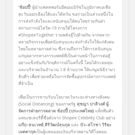
‘
ช้อปปี้
’
ผู้นำแพลทฟอร์มอีคอมเมิร์ซในภูมิภาคเอเชีย
ตะวันออกเฉียงใต้และไต้หวัน ขอร่วมเป็นส่วนหนึ่งใน
การส่งกำลังใจและสนับสนุนให้คนไทยร่วมกันฝ่า
สถานการณ์โควิด-19
ภายใต้โครงการ
#ShopeeTogether
รวมพลังสู้ไปด้วยกัน จากหลาก
หลายกิจกรรมเพื่อสนับสนุนและส่งกำลังใจให้แก่สังคม
ไทยในหลายภาคส่วน ซึ่งรวมถึงการให้การสนับสนุน
แก่บุคลากรทางการแพทย์ที่เป็นด่านหน้าในการต่อสู้
อย่างแข็งขันกับวิกฤติการณ์ในครั้งนี้ โดยได้ระดมทุน
และบริจาคเงินจำนวน
1.8
ล้านบาท
ให้แก่มูลนิธิรามา
ธิบดีฯ
เพื่อช่วยเหลือในการจัดซื้ออุปกรณ์ทางการแพทย์
ที่จำเป็น
เพื่อเป็นการขานรับนโยบายเว้นระยะห่างทางสังคม
(Social Distancing)
ของภาครัฐ
สุชญา ปาลีวงศ์ ผู้
จัดการฝ่ายการตลาด ช้อปปี้
(
ประเทศไทย
)
แท็กทีมตัว
แทนเซเลบรีตี้ชื่อดังจาก
Shopee Celebrity Club
อย่าง
แก๊ป
–
ธนเวทย์ สิริวัฒน์ธนกุล
และ
บัว
–
สโรชา วิริยะ
เมตตากุล
เป็นผู้แทนมอบเงินบริจาคผ่านวิดีโอคอน