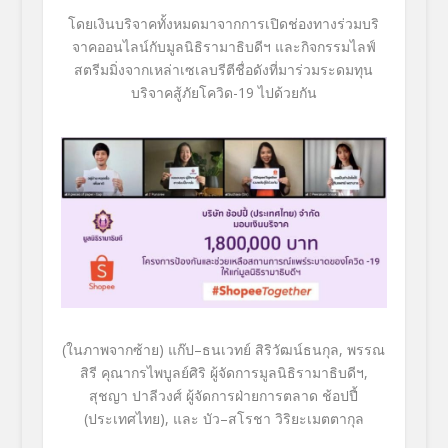
โดยเงินบริจาคทั้
งหมดมาจากการเปิดช่องทางร่วมบริ
จาคออนไลน์กับมูลนิธิรามาธิบดีฯ และกิจกรรมไลฟ์
สตรีมมิ่งจากเหล่
าเซเลบรีตีชื่อดังที่มาร่
วมระดมทุน
บริจาคสู้ภัยโควิด
-19
ไปด้วยกัน
(
ในภาพจากซ้าย
)
แก๊ป
–
ธนเวทย์ สิริวัฒน์ธนกุล
,
พรรณ
สิรี คุณากรไพบูลย์ศิริ ผู้จัดการมูลนิธิรามาธิบดีฯ
,
สุชญา ปาลีวงศ์ ผู้จัดการฝ่ายการตลาด ช้อปปี้
(
ประเทศไทย
),
และ บัว
–
สโรชา วิริยะเมตตากุล