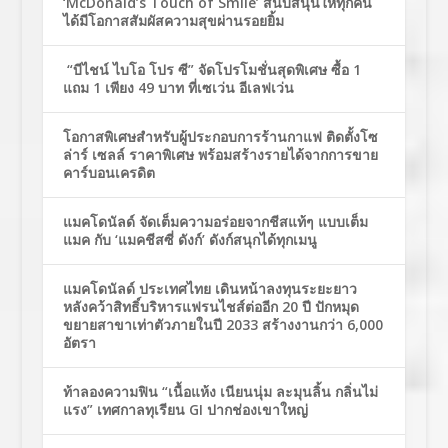
‘McDonald’s Touch of Smile’ สนับสนุนให้ทุกคน
ได้มีโอกาสสัมผัสความสุขผ่านรอยยิ้ม
“บีไชน์ ไบโอ โปร ซี” จัดโปรโมชั่นสุดพิเศษ ซื้อ 1
แถม 1 เพียง 49 บาท ที่เซเว่น อีเลฟเว่น
โอกาสพิเศษสำหรับผู้ประกอบการร้านกาแฟ ติดตั้งโซ
ล่าร์ เซลล์ ราคาพิเศษ พร้อมสร้างรายได้จากการขาย
คาร์บอนเครดิต
แมคโดนัลด์ จัดเต็มความอร่อยจากชีสแท้ๆ แบบเต็ม
แมค กับ ‘แมคชีสซี่ ดังก์’ ดังก์สนุกได้ทุกเมนู
แมคโดนัลด์ ประเทศไทย เดินหน้าลงทุนระยะยาว
หลังคว้าสิทธิ์บริหารแฟรนไชส์ต่ออีก 20 ปี ปักหมุด
ขยายสาขาเท่าตัวภายในปี 2033 สร้างงานกว่า 6,000
อัตรา
ท้าลองความฟิน “เนื้อแห้ง เนียนนุ่ม ละมุนลิ้น กลิ่นไม่
แรง” เทศกาลทุเรียน GI ปากช่องเขาใหญ่