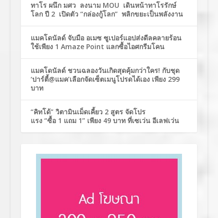
ทาโร ผนึก มศว ลงนาม MOU เดินหน้าทาโรรักษ์
โลก ปี 2 เปิดตัว “กล่องกู้โลก” พลิกขยะเป็นพลังงาน
แมคโดนัลด์ จับมือ อเมซ ซูเปอร์แอปส่งดีลคลายร้อน
ใช้เพียง 1 Amaze Point แลกซื้อไอศกรีมโคน
แมคโดนัลด์ ชวนฉลองวันเกิดสุดคุ้มกว่าใคร! กับชุด
‘ปาร์ตี้@แมค’เลือกจัดเซ็ตเมนูโปรดได้เอง เพียง 299
บาท
“คิทโด้” วิตามินเม็ดเคี้ยว 2 สูตร จัดโปร
แรง “ซื้อ 1 แถม 1” เพียง 49 บาท ที่เซเว่น อีเลฟเว่น