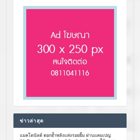
ข่าวล่าสุด
แมคโดนัลด์ ตอกย้ำพลังแห่งรอยยิ้ม ผ่านแคมเปญ