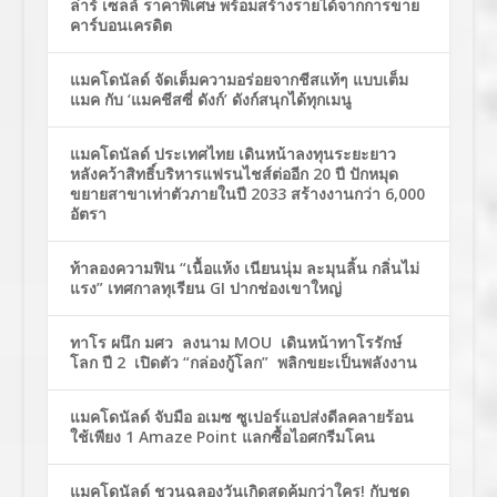
ล่าร์ เซลล์ ราคาพิเศษ พร้อมสร้างรายได้จากการขาย
คาร์บอนเครดิต
แมคโดนัลด์ จัดเต็มความอร่อยจากชีสแท้ๆ แบบเต็ม
แมค กับ ‘แมคชีสซี่ ดังก์’ ดังก์สนุกได้ทุกเมนู
แมคโดนัลด์ ประเทศไทย เดินหน้าลงทุนระยะยาว
หลังคว้าสิทธิ์บริหารแฟรนไชส์ต่ออีก 20 ปี ปักหมุด
ขยายสาขาเท่าตัวภายในปี 2033 สร้างงานกว่า 6,000
อัตรา
ท้าลองความฟิน “เนื้อแห้ง เนียนนุ่ม ละมุนลิ้น กลิ่นไม่
แรง” เทศกาลทุเรียน GI ปากช่องเขาใหญ่
ทาโร ผนึก มศว ลงนาม MOU เดินหน้าทาโรรักษ์
โลก ปี 2 เปิดตัว “กล่องกู้โลก” พลิกขยะเป็นพลังงาน
แมคโดนัลด์ จับมือ อเมซ ซูเปอร์แอปส่งดีลคลายร้อน
ใช้เพียง 1 Amaze Point แลกซื้อไอศกรีมโคน
แมคโดนัลด์ ชวนฉลองวันเกิดสุดคุ้มกว่าใคร! กับชุด