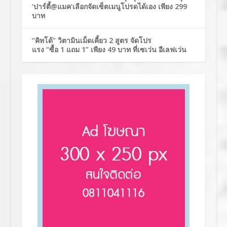
‘ปาร์ตี้@แมค’เลือกจัดเซ็ตเมนูโปรดได้เอง เพียง 299
บาท
“คิทโด้” วิตามินเม็ดเคี้ยว 2 สูตร จัดโปร
แรง “ซื้อ 1 แถม 1” เพียง 49 บาท ที่เซเว่น อีเลฟเว่น