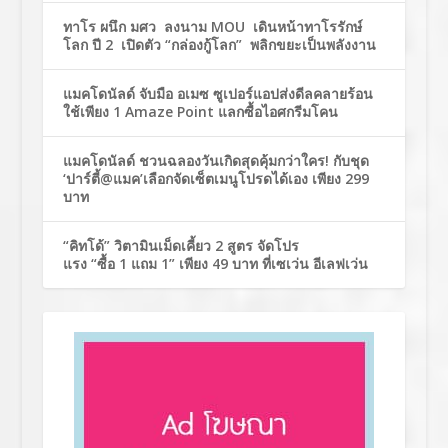
ทาโร ผนึก มศว ลงนาม MOU เดินหน้าทาโรรักษ์
โลก ปี 2 เปิดตัว “กล่องกู้โลก” พลิกขยะเป็นพลังงาน
แมคโดนัลด์ จับมือ อเมซ ซูเปอร์แอปส่งดีลคลายร้อน
ใช้เพียง 1 Amaze Point แลกซื้อไอศกรีมโคน
แมคโดนัลด์ ชวนฉลองวันเกิดสุดคุ้มกว่าใคร! กับชุด
‘ปาร์ตี้@แมค’เลือกจัดเซ็ตเมนูโปรดได้เอง เพียง 299
บาท
“คิทโด้” วิตามินเม็ดเคี้ยว 2 สูตร จัดโปร
แรง “ซื้อ 1 แถม 1” เพียง 49 บาท ที่เซเว่น อีเลฟเว่น