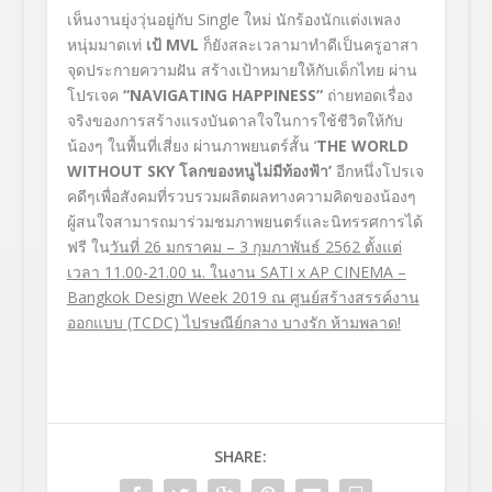
เห็นงานยุ่งวุ่นอยู่กับ Single ใหม่ นักร้องนักแต่งเพลง
หนุ่มมาดเท่
เป้
MVL
ก็ยังสละเวลามาทำดีเป็นครูอาสา
จุดประกายความฝัน สร้างเป้าหมายให้กับเด็กไทย ผ่าน
โปรเจค
“NAVIGATING HAPPINESS”
ถ่ายทอดเรื่อง
จริงของการสร้างแรงบันดาลใจในการใช้ชีวิตให้กับ
น้องๆ ในพื้นที่เสี่ยง ผ่านภาพยนตร์สั้น ‘
THE WORLD
WITHOUT SKY โลกของหนูไม่มีท้องฟ้า’
อีกหนึ่งโปรเจ
คดีๆเพื่อสังคมที่รวบรวมผลิตผลทางความคิดของน้องๆ
ผู้สนใจสามารถมาร่วมชมภาพยนตร์และนิทรรศการได้
ฟรี ใน
วันที่
26 มกราคม – 3 กุมภาพันธ์ 2562 ตั้งแต่
เวลา 11.00-21.00 น. ในงาน SATI x AP CINEMA –
Bangkok Design Week 2019 ณ ศูนย์สร้างสรรค์งาน
ออกแบบ (TCDC) ไปรษณีย์กลาง บางรัก ห้ามพลาด!
SHARE: