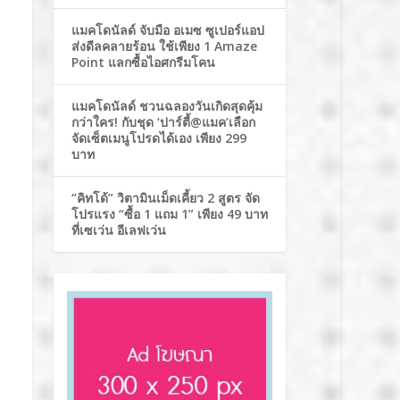
แมคโดนัลด์ จับมือ อเมซ ซูเปอร์แอป
ส่งดีลคลายร้อน ใช้เพียง 1 Amaze
Point แลกซื้อไอศกรีมโคน
แมคโดนัลด์ ชวนฉลองวันเกิดสุดคุ้ม
กว่าใคร! กับชุด ‘ปาร์ตี้@แมค’เลือก
จัดเซ็ตเมนูโปรดได้เอง เพียง 299
บาท
“คิทโด้” วิตามินเม็ดเคี้ยว 2 สูตร จัด
โปรแรง “ซื้อ 1 แถม 1” เพียง 49 บาท
ที่เซเว่น อีเลฟเว่น