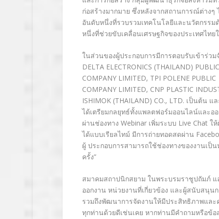
ก่อ
สร้างมากมาย ซึ่งหลังจากสถานการณ์ต่างๆ ได
อันดับหนึ่งที่รวบรวมเทคโนโลยีและนวัตกรรม
ด
หนึ่งที่ช่วยขับ
เคลื่อนเศรษฐกิจของประเทศไทยใ
ในส่วนของผู้ประกอบการมีการตอบรั
บเข้าร่ว
DELTA ELECTRONICS (THAILAND) PUBL
COMPANY LIMITED, TPI POLENE PUBLIC
COMPANY LIMITED, CNP PLASTIC INDUSTR
ISHIMOK (THAILAND) CO., LTD. เป็นต้น และเ
ได้เตรียมกลยุทธ์ทั้งแพ
ลตฟอร์มออนไลน์และออฟไ
ผ่านช่องทาง Webinar เพิ่มระบบ Live Chat 
ได้แบบเรียลไทม์ มีการถ่ายทอดสดผ่าน
Facebo
ผู้
ประกอบการสามารถใช้ช่องทางของงา
นเป็น
ค
รั้ง”
สมาคมสถาปนิกสยาม ในพระบรมราชูปถัมภ์ และบริษ
ออกงาน หน่วยงานที่เกี่ยวข้อง และผู้สนับสนุน
ก
รวมถึงพัฒนาการจัดงานให้มีประสิ
ทธิภาพและคุ
ทุกท่านด้วยดีเช่นเคย หากท่านมีคำถาม
หรือข้อ