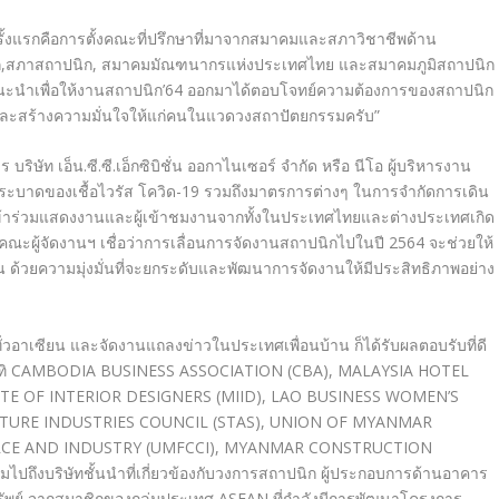
ั้งแรกคือการตั้งคณะที่ปรึ
กษา
ที่มาจากสมาคมและสภาวิชาชีพด้าน
,
สภาสถาปนิก, สมาคมมัณฑนากรแห่งประเทศไทย และสมาคมภูมิสถาปนิก
แนะนำเพื่อให้งานสถาปนิก’64 ออกมาได้ตอบโจทย์ความต้องการ
ของสถาปนิก
ม่และสร้างความ
มั่น
ใจให้แก่คนในแวดวงสถาปัตยกรรมครั
บ”
บริษัท เอ็น.ซี.ซี.
เอ็กซิบิชั่น ออกาไนเซอร์ จำกัด หรือ นีโอ ผู้บริหารงาน
ะบาดของเชื้อไวรัส โควิด-19 รวมถึงมาตรการต่างๆ ในการจำกัด
การเดิน
เข้าร่วมแสดงงานและผู้
เข้าชม
งานจากทั้งในประเทศไทยและต่างปร
ะเทศเกิด
คณะผู้จัดงานฯ เชื่อว่าการเลื่อนการจัดงานสถาป
นิกไปในปี 2564 จะช่วยให้
น ด้วยความมุ่งมั่นที่จะยกระดับแล
ะ
พัฒนาการจัดงานให้มีประสิทธิภาพ
อย่าง
ั่วอาเซียน และจัดงานแถลงข่าวใน
ประเทศเพื่อนบ้าน ก็ได้รับผลตอบรับที่ดี
ทิ CAMBODIA BUSINESS ASSOCIATION (CBA), MALAYSIA HOTEL
TE OF INTERIOR DESIGNERS (MIID), LAO BUSINESS WOMEN’S
TURE INDUSTRIES COUNCIL (STAS), UNION OF
MYANMAR
CE AND INDUSTRY (UMFCCI), MYANMAR
CONSTRUCTION
งบริษัทชั้นนำที่เกี่ยว
ข้องกับวงการสถาปนิก ผู้ประกอบการด้านอาคาร
รัพย์ จากสมาชิกของกลุ่มประเทศ ASEAN ที่กำลังมีการพัฒนาโครงการ