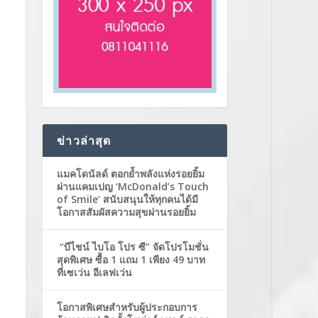
ข่าวล่าสุด
แมคโดนัลด์ ตอกย้ำพลังแห่งรอยยิ้ม
ผ่านแคมเปญ ‘McDonald’s Touch
of Smile’ สนับสนุนให้ทุกคนได้มี
โอกาสสัมผัสความสุขผ่านรอยยิ้ม
“บีไชน์ ไบโอ โปร ซี” จัดโปรโมชั่น
สุดพิเศษ ซื้อ 1 แถม 1 เพียง 49 บาท
ที่เซเว่น อีเลฟเว่น
โอกาสพิเศษสำหรับผู้ประกอบการ