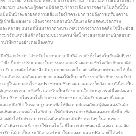
พิจารณาอย่างรอบคอบ หลังจากประเมินสถานการณ์ว่ามีคว
ามเป็นไปได้ว่า
ยามฯ และคณะผู้จัดงานมีข้อสรุปว่าการ
เลื่อนการจัดงาน
ในครั้งนี้นั้น
เป็นปีห
น้าจะช่วย
ลดความเสี่ยงเรื่องโรคระบาด รวมถึงการเตรียมความ
้เข้าเยี่ยมชมงา
น เนื่องจากงานสถาปนิกเป็นงานจัดแ
สดงนวัตกรรม
งและหลายๆ แบรนด์นั้นมาจากต่างประเทศ
เราหวังว่าการตัดสินใจนี้จะช่วย
การมา
จัดแสดงสินค้าหรือร่วมชมงานครับ ทั้งนี้ ทางสมาคมสถาปนิกสยามฯ
งานให้
ทราบอย่างต่อเนื่องครับ”
ิก’64 กล่าวว่า “สำหรับในงาน
สถาปนิก’64
เรายังตั้งใจจัดในธีมเดิมที่วาง
e” ซึ่งเป็นการปรับมุมมองในการมองแ
ละสร้างความเข้าใจเกี่ยวกั
บแนวคิด
รปรับความคิดให้มองสิ่งเดิ
มๆ แตก
ต่างออกไป อย่างที่หลายท่านอาจได้เห็น
่ จนเกิดกระแสสังคมมากมาย แสดงให้เห็นว่าเรื่องราวเกี่ยวกั
บการ
อนุรักษ์
ละอยู่ใน
ความสนใจของ
ประชาชน ซึ่งทางสมาคมเองก็หวังว่ากรณีนี้จะเป็น
ัญของมรดกมากยิ่งขึ้
น และนับเป็นเรื่องน่าสนใจว่าเหตุ
การณ์นี้จะ
ส่งผลก
่ไหน ซึ่งหากใครสนใจก็สามารถ
เข้ามาชมงานได้ครับ
นอกจากนี้ คณะ
นสถาปนิก’64 ในหลายรูป
แบบเพื่อให้มีความปลอดภัยแก่ผู้
จัดแสดงสินค้า
นที่จะผนวกเทคโนโลยีเข้
ามาใช้กับนิทรรศการที่จัดแสดงมา
กยิ่งขึ้น เพื่อ
ด้ แต่ยังได้รับประสบการณ์เหมือนกั
บ
มาเดินที่งานจริงๆ ในส่วนของ
กำลัง
พิจารณาเรื่องการใช้เทคโนโลยีใน
การถ่ายทอด เพื่อลดความแออัด
ย เรียกได้ว่าเป็นประวัติศาสตร์หน้
าใหม่ของงาน
สถาปนิกเลยก็ได้ครับ