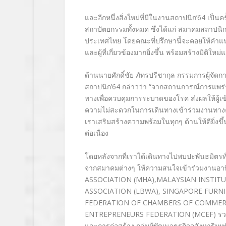
และอีกหนึ่งสิ่งใหม่ที่มีในงานส
ถาปนิก’64 เป็นคร
สถาปัตยกรรมทั้งหมด ซึ่งได้แก่ สมาคมสถาปนิก
ประเทศไทย โดยคณะ
ที่ปรึกษานี้จะคอยให้คำ
และผู้ที่เกี่ยวข้องม
ากยิ่งขึ้น พร้อมสร้างมิติให
ด้านนายศักดิ์ชัย ภัทรปรีชากุล กรรมการผู้จัดการ 
สถาปนิก’64 กล่าวว่า “
จากสถานการณ์การแพร่ร
ทางเพื่อควบคุมการระบาดข
องโรค ส่งผลให้ผู้
ความไม่สะดวกในการเดิ
นทางเข้าร่วมงาน
ทาง
เรา
เสริมสร้างความพร้อมในทุกๆ ด้านให้ดียิ่งขึ้
ต่อเนื่อง
โดยหลังจากที่เราได้เดินทางไปพบ
ปะพันธมิตรท
จากสมาคมต่
างๆ ให้ความสนใจเข้าร่วมงาน
อา
ASSOCIATION (MHA),
MALAYSIAN INSTITU
ASSOCIATION (LBWA), SINGAPORE FURNI
FEDERATION OF CHAMBERS OF COMMER
ENTREPRENEURS FEDERATION (MCEF) รวมไปถึ
และการก่อ
สร้าง กลุ่มผู้พัฒนาธุรกิจ
อสังหาริมท