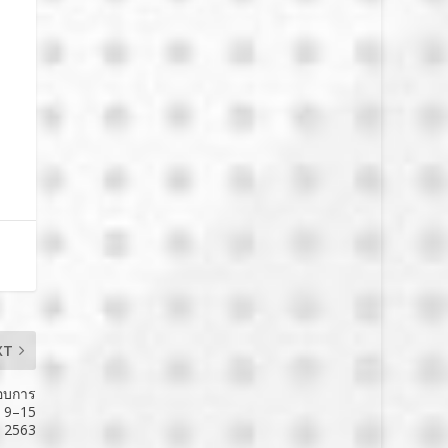
XT
อบการ
่ 9–15
 2563