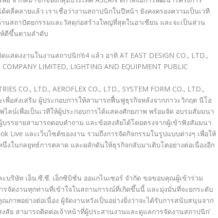
้คลี่คลายแล้ว เราเชื่อว่างานสถาปนิก
ในปีหน้า ยังคงครองความเป็นเวที
้าน
สถาปัตยกรรมและวัสดุก่อสร้างใหญ่
ที่สุดในอาเซียน และจะเป็นส่วน
ห้
ดีขึ้นตามลำดับ
มจัดแสดงงานในงานสถาปนิ
ก’64 แล้ว อาทิ
AT EAST DESIGN CO., LTD.,
IC COMPANY
LIMITED, LIGHTING AND EQUIPMENT PUBLIC
IES CO., LTD., AEROFLEX CO., LTD.,
SYSTEM FORM CO., LTD.,
พื่อส่งเสริม
ผู้ประกอบการให้สามารถฟื้นฟูธุร
กิจหลังจากภาวะวิกฤต นีโอ
ลน์เพื่อเ
ป็นเวทีให้ผู้ประกอบการได้แสดงศั
กยภาพ พร้อมจัด
อบรมสัมมนา
ให้ผู้บรรยายสามารถตอบคำถาม
และข้อสงสัยได้โดยตรงจากผู้เข้า
ฟังสัมมนา
ok Live และเว็บไซต์ของงาน รวมถึงการจัดกิจกรรมในรูปแบบต่า
งๆ เพื่อให้
หนึ่งในกลยุทธ์การตลาด และผลักดันให้ธุรกิจ
กลับมาเติบโตอย่างต่อเนื่องอีก
ัท เอ็น.ซี.ซี. เอ็กซิบิชั่น ออแก
ไนเซอร์ จำกัด ขอขอบคุณผู้เข้าร่วม
ารจัดงานทุกท่านที่เข้าใจในสถา
นการณ์ที่เกิดขึ้นนี้ และมุ่งมั่นที่จะยกระดับ
ณภาพอย่างต่อเนื่อง ผู้จัดงานหวัง
เป็นอย่างยิ่งว่าจะได้รับการสนั
บสนุนจาก
สงสัย สามารถติดต่อเจ้าหน้าที่ผู้ประส
านงานและดูแลการจัดงานสถาปนิก’