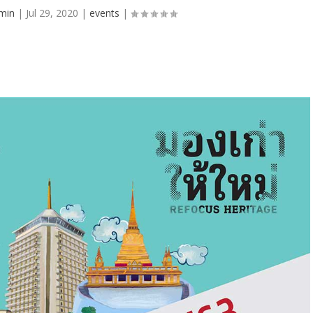
min
|
Jul 29, 2020
|
events
|