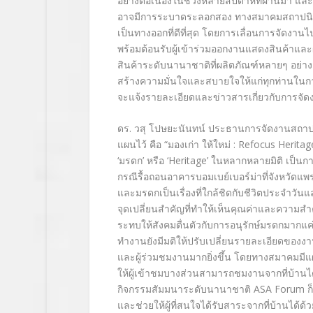
อย่างต่อเนื่องในช่วงหลายสัปดาห์
ที่ผ่านมา และ
อาจมีการระบาด
ระลอกสอง ทางสมาคมสถาปนิกส
เป็นทางออกที่ดีที่
สุด โดยการเลื่อนการจัดงานไป
พร้อมต้อนรั
บผู้เข้าร่วมออกงาน
แสดงสินค้าและผู
สินค้าระดับนานาชาติที่ผลิตภัณฑ์
หลายๆ อย่า
สร้างความมั่นใจและสบายใจให้แก่
ทุกท่านใน
จะแจ้งรายละเอียด
และข่าวสารเกี่ยวกับการจัด
ดร. วสุ โปษยะนันทน์ ประธานการจัดงานสถาปน
แผนไว้ คือ “มองเก่า ให้ใหม่ : Refocus
Heritag
‘
มรดก’ หรือ ‘Heritage’ ในหลากหลายมิติ เป็นกา
กรณี
รื้อถอนอาคารบอมเบย์เบอร์ม่าที่
จังหวัดแพร
และมรดกเป็นเรื่องที่ใก
ล้ชิดกับชีวิตประจำวันแ
จุดเปลี่ยนสำคัญที่ทำให้เ
ห็นคุณ
ค่าและความสำค
ระทบให้สังคมตื่นตัวกับกา
รอนุรักษ์มรดกมากแค
ทำงานยังมีมติให้ปรับเปลี่ยน
รายละเอียดของงา
และผู้ร่วมชมงานมา
กยิ่งขึ้น โดยทาง
สมาคมมีแผ
ให้ผู้เข้าชมบางส่วนสามารถชมงาน
จากที่บ้านไ
กิจกรรมสัมมนาระดับนานาชาติ ASA Forum ก็
และช่วยให้ผู้ที่
สนใจได้รับสาระจากที่บ้านได้ด้ว