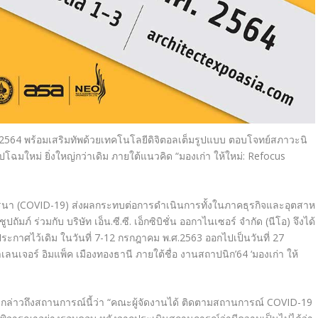
 2564 พร้อมเสริมทัพด้วยเทคโนโลยี
ดิจิตอลเต็มรูปแบบ ตอบโจทย์สภาวะนิ
ูปโฉมใหม่ ยิ่งใหญ่กว่าเดิม ภายใต้แนวคิด “มองเก่า ให้ใหม่: Refocus
รนา (COVID-19) ส่งผลกระทบต่อการดำเนิน
การทั้งในภาคธุรกิจและอุตสาห
ถัมภ์ ร่วม
กับ บริษัท เอ็น.ซี.ซี. เอ็กซิบิชั่น ออกาไนเซอร์ จำกัด (นีโอ) จึงได้
ระกาศไว้เดิม ในวันที่ 7-12 กรกฎาคม พ.ศ.
2563 ออกไปเป็นวันที่ 27
ลนเจอร์ อิม
แพ็ค เมืองทองธานี ภายใต้ชื่อ งานสถาปนิก’64 ‘มองเก่า ให้
าวถึงสถานการณ์นี้ว่า “คณะผู้จัดงาน
ได้ ติดตามสถานการณ์ COVID-19