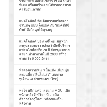
ร้านกาแฟ ติดตั้งโซล่าร์ เซลล์ ราคา
พิเศษ พร้อมสร้างรายได้จากการขาย
คาร์บอนเครดิต
แมคโดนัลด์ จัดเต็มความอร่อยจาก
ชีสแท้ๆ แบบเต็มแมค กับ ‘แมคชีสซี่
ดังก์’ ดังก์สนุกได้ทุกเมนู
แมคโดนัลด์ ประเทศไทย เดินหน้า
ลงทุนระยะยาว หลังคว้าสิทธิ์บริหาร
แฟรนไชส์ต่ออีก 20 ปี ปักหมุดขยาย
สาขาเท่าตัวภายในปี 2033 สร้าง
งานกว่า 6,000 อัตรา
ท้าลองความฟิน “เนื้อแห้ง เนียนนุ่ม
ละมุนลิ้น กลิ่นไม่แรง” เทศกาล
ทุเรียน GI ปากช่องเขาใหญ่
ทาโร ผนึก มศว ลงนาม MOU เดิน
หน้าทาโรรักษ์โลก ปี 2 เปิด
ตัว “กล่องกู้โลก” พลิกขยะเป็น
พลังงาน