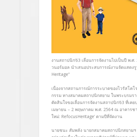
งานสถาปนิก’63 เลื่อนการจัดงานไปเป็นปี พ.ศ.
วนอร์มอล นำเสนอประสบการณ์งานจัดแสดง
ร
Heritage”
เนื่องจากสถานการณ์การระบาดของไ
วรัสโคโ
กรร
ม ทางสมาคมสถาปนิกสยาม ในพระบรมราชูป
ตัดสินใจ
ขอเลื่อนการจัดงานสถาปนิก’63 ที่เคยป
เมษายน – 2 พฤษภาคม พ.ศ. 2564 ณ อาคารชาเ
ใหม่: Refocus
Heritage’ ตามปีที่จัดงาน
นายชนะ สัมพลัง นายกสมาคมสถาปนิกสยามฯ กล่