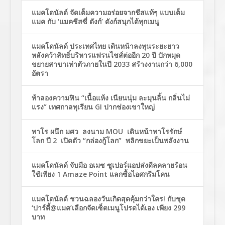
แมคโดนัลด์ จัดเต็มความอร่อยจากชีสแท้ๆ แบบเต็ม
แมค กับ ‘แมคชีสซี่ ดังก์’ ดังก์สนุกได้ทุกเมนู
แมคโดนัลด์ ประเทศไทย เดินหน้าลงทุนระยะยาว
หลังคว้าสิทธิ์บริหารแฟรนไชส์ต่ออีก 20 ปี ปักหมุด
ขยายสาขาเท่าตัวภายในปี 2033 สร้างงานกว่า 6,000
อัตรา
ท้าลองความฟิน “เนื้อแห้ง เนียนนุ่ม ละมุนลิ้น กลิ่นไม่
แรง” เทศกาลทุเรียน GI ปากช่องเขาใหญ่
ทาโร ผนึก มศว ลงนาม MOU เดินหน้าทาโรรักษ์
โลก ปี 2 เปิดตัว “กล่องกู้โลก” พลิกขยะเป็นพลังงาน
แมคโดนัลด์ จับมือ อเมซ ซูเปอร์แอปส่งดีลคลายร้อน
ใช้เพียง 1 Amaze Point แลกซื้อไอศกรีมโคน
แมคโดนัลด์ ชวนฉลองวันเกิดสุดคุ้มกว่าใคร! กับชุด
‘ปาร์ตี้@แมค’เลือกจัดเซ็ตเมนูโปรดได้เอง เพียง 299
บาท