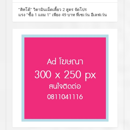
“คิทโด้” วิตามินเม็ดเคี้ยว 2 สูตร จัดโปร
แรง “ซื้อ 1 แถม 1” เพียง 49 บาท ที่เซเว่น อีเลฟเว่น