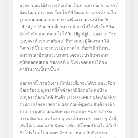
สวยงามจนได้รับการคัดเลือกเป็นย่านธุรกิจสร้างสรรค์
จังหวัดสมุทรสาคร โดยในปีนี้ยังคงสร้างสรรค์งานใน
รูปแบบผสมผสานระหว่างเครื่อง เบญจรงค์ไทยกับ
Lifestyle Modern ที่สามารถนำมาใช้ได้จริงในชีวิต
ประจำวัน และพลาดไม่ได้กับ Highlight ของงาน “ชุด
เบญจรงค์ลวดลายพิเศษ” ที่ทางคณะผู้จัดงานฯ ได้
รังสรรค์ขึ้นมาจากแรงบันดาลใจ เพื่อสำนึกในพระ
มหากรุณาธิคุณพระบาทสมเด็จพระปรมินทรมหา
ภูมิพลอดุลยเดช รัชกาลที่ 9 ซึ่งจะจัดแสดงให้ชม
ภายในงานนี้เท่านั้น !!
นอกจากนี้ ภายในงานนักท่องเที่ยวจะได้ชมและเลือก
ซื้อเครื่องเบญจรงค์ที่ล้ำค่าจากฝีมือคนในหมู่บ้าน
เบญจรงค์ดอนไก่ดี สินค้า OTOP/SMEs ผลิตภัณฑ์เซ
รามิก เครื่องลายคราม ผลิตภัณฑ์ชุมชน สินค้าธงฟ้า
ราคาประหยัด ผลผลิตทางการเกษตร ชมการสาธิต
การผลิตสินค้าเครื่องเบญจรงค์นิทรรศการต่าง ๆ ทั้งนี้
เพื่อให้สอดคล้องกับธีมท่องเที่ยววิถีไทยเก๋ไก๋สไตล์ลึกซึ้ง
ซึ่งโปรโมทโดย ททท. จึงห้าม…พลาดกับกิจกรรม