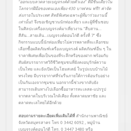
“
ออกแบบลวดลายเบญจรงค์ด้วยตัวเอง” ที่มีชิ้นเดียวใน
โลกจากฝีมือของตนเองเพียง
430
บาท/คน ฟรี
!!
ค่าจัด
ส่งภายในประเทศ สิทธิพิเศษเฉพาะผู้ที่มาร่วมงานนี้
เท่านั้น!!
จึงขอเชิญชวนนักท่องเที่ยว และผู้ที่ชื่นชอบ
ในศิลปะเครื่องเบญจรงค์มาเที่ยวงาน “สืบสาน…
สีสัน…สายเส้น…เบญจรงค์ดอนไก่ดี ครั้งที่ 7” ซึ่ง
กิจกรรมแบบนี้นักท่องเที่ยวไม่ควรพลาดที่จะเลือกชม
เลือกซื้อผลิตภัณฑ์เครื่องเบญจรงค์ ผลิตภัณฑ์อื่น ๆ ใน
ราคาพิเศษเพื่อเป็นของที่ระลึกหรือของฝาก พร้อมกับ
สัมผัสบรรยากาศวิถีชีวิตชุมชนที่ยังคงอนุรักษ์ความ
เป็นไทย และยังเปิดเป็นโฮมสเตย์ ในรูปแบบบ้านไม้
ทรงไทย มีบรรยากาศที่ร่มรื่นภายใต้การต้อนรับอย่าง
เป็นกันเองจากชุมชน นอกจากนี้ช่วงขากลับยัง
สามารถเดินทางไปเลือกซื้ออาหารทะเลสด-แปรรูป
จากตลาดในบริเวณใกล้เคียง ทั้งตลาดมหาชัย และ
ตลาดทะเลไทยได้อีกด้วย
สอบถามรายละเอียดเพิ่มเติมได้ที่
สำนักงานพาณิชย์
จังหวัดสมุทรสาคร โทร 0 3442 6092 , หมู่บ้าน
เบญจรงค์ดอนไก่ดี โทร. 0 3447 3480 หรือ