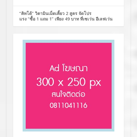
“คิทโด้” วิตามินเม็ดเคี้ยว 2 สูตร จัดโปร
แรง “ซื้อ 1 แถม 1” เพียง 49 บาท ที่เซเว่น อีเลฟเว่น