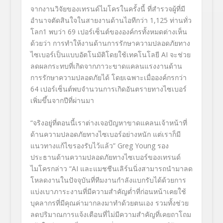
จากงานวิจัยของเทรนด์ไมโครในครั้งนี้ ที่สำรวจผู้ที่มี
อำนาจตัดสินใจในสายงานด้านไอทีกว่า 1,125 ท่านทั่ว
โลก
1
พบว่า 69 เปอร์เซ็นต์ขององค์กรทั้งหมดต่างเห็น
ด้วยว่า การทำให้งานด้านการรักษาความปลอดภัยทาง
ไซเบอร์เป็นแบบอัตโนมัติโดยใช้เทคโนโลยี AI จะช่วย
ลดผลกระทบที่เกิดจากภาวะขาดแคลนแรงงานด้าน
การรักษาความปลอดภัยได้ โดยเฉพาะเมื่อองค์กรกว่า
64 เปอร์เซ็นต์พบจำนวนการเกิดอันตรายทางไซเบอร์
เพิ่มขึ้นจากปีที่ผ่านมา
“จริงอยู่ที่ตอนนี้เราต่างเจอปัญหาขาดแคลนเจ้าหน้าที่
ด้านความปลอดภัยทางไซเบอร์อย่างหนัก แต่เราก็มี
แนวทางแก้ไขรองรับไว้แล้ว” Greg Young รอง
ประธานด้านความปลอดภัยทางไซเบอร์ของเทรนด์
ไมโครกล่าว “AI และแมชชีนเลิร์นนิ่งสามารถนำมาลด
โหลดงานในปัจจุบันที่ทีมงานกำลังแบกรับได้ด้วยการ
แบ่งเบาภาระงานที่มีความสำคัญต่ำที่ก่อนหน้าเคยใช้
บุคลากรที่มีคุณค่ามากลงมาทำด้วยตนเอง รวมทั้งช่วย
ลดปริมาณการแจ้งเตือนที่ไม่มีความสำคัญที่เคยถาโถม