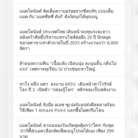
แมคโดนัลด์ จัดเต็มความอร่อยจากชีสแท้ๆ แบบเต็ม
แมค กับ ‘แมคชีสซี่ ดังก์’ ดังก์สนุกได้ทุกเมนู
แมคโดนัลด์ ประเทศไทย เดินหน้าลงทุนระยะยาว
หลังคว้าสิทธิ์บริหารแฟรนไชส์ต่ออีก 20 ปี ปักหมุด
ขยายสาขาเท่าตัวภายในปี 2033 สร้างงานกว่า 6,000
อัตรา
ท้าลองความฟิน “เนื้อแห้ง เนียนนุ่ม ละมุนลิ้น กลิ่นไม่
แรง” เทศกาลทุเรียน GI ปากช่องเขาใหญ่
ทาโร ผนึก มศว ลงนาม MOU เดินหน้าทาโรรักษ์
โลก ปี 2 เปิดตัว “กล่องกู้โลก” พลิกขยะเป็นพลังงาน
แมคโดนัลด์ จับมือ อเมซ ซูเปอร์แอปส่งดีลคลายร้อน
ใช้เพียง 1 Amaze Point แลกซื้อไอศกรีมโคน
แมคโดนัลด์ ชวนฉลองวันเกิดสุดคุ้มกว่าใคร! กับชุด
‘ปาร์ตี้@แมค’เลือกจัดเซ็ตเมนูโปรดได้เอง เพียง 299
บาท