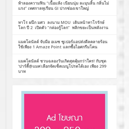
ท้าลองความฟิน “เนื้อแห้ง เนียนนุ่ม ละมุนลิ้น กลิ่นไม่
แรง” เทศกาลทุเรียน GI ปากช่องเขาใหญ่
ทาโร ผนึก มศว ลงนาม MOU เดินหน้าทาโรรักษ์
โลก ปี 2 เปิดตัว “กล่องกู้โลก” พลิกขยะเป็นพลังงาน
แมคโดนัลด์ จับมือ อเมซ ซูเปอร์แอปส่งดีลคลายร้อน
ใช้เพียง 1 Amaze Point แลกซื้อไอศกรีมโคน
แมคโดนัลด์ ชวนฉลองวันเกิดสุดคุ้มกว่าใคร! กับชุด
‘ปาร์ตี้@แมค’เลือกจัดเซ็ตเมนูโปรดได้เอง เพียง 299
บาท