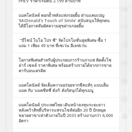
PHEV ราคาเริ่มต้น 2.199 ล้านบาท
แมคโดนัลด์ ตอกย้ำพลังแห่งรอยยิ้ม ผ่านแคมเปญ
‘McDonald’s Touch of Smile’ สนับสนุนให้ทุกคน
ได้มีโอกาสสัมผัสความสุขผ่านรอยยิ้ม
“บีไชน์ ไบโอ โปร ซี” จัดโปรโมชั่นสุดพิเศษ ซื้อ 1
แถม 1 เพียง 49 บาท ที่เซเว่น อีเลฟเว่น
โอกาสพิเศษสำหรับผู้ประกอบการร้านกาแฟ ติดตั้งโซ
ล่าร์ เซลล์ ราคาพิเศษ พร้อมสร้างรายได้จากการขาย
คาร์บอนเครดิต
แมคโดนัลด์ จัดเต็มความอร่อยจากชีสแท้ๆ แบบเต็ม
แมค กับ ‘แมคชีสซี่ ดังก์’ ดังก์สนุกได้ทุกเมนู
แมคโดนัลด์ ประเทศไทย เดินหน้าลงทุนระยะยาว
หลังคว้าสิทธิ์บริหารแฟรนไชส์ต่ออีก 20 ปี ปักหมุด
ขยายสาขาเท่าตัวภายในปี 2033 สร้างงานกว่า 6,000
อัตรา