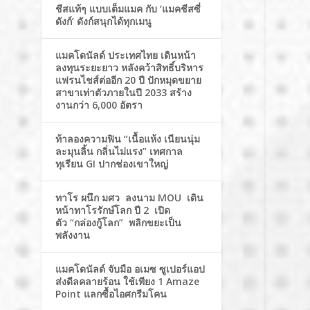
ชีสแท้ๆ แบบเต็มแมค กับ ‘แมคชีสซี่
ดังก์’ ดังก์สนุกได้ทุกเมนู
แมคโดนัลด์ ประเทศไทย เดินหน้า
ลงทุนระยะยาว หลังคว้าสิทธิ์บริหาร
แฟรนไชส์ต่ออีก 20 ปี ปักหมุดขยาย
สาขาเท่าตัวภายในปี 2033 สร้าง
งานกว่า 6,000 อัตรา
ท้าลองความฟิน “เนื้อแห้ง เนียนนุ่ม
ละมุนลิ้น กลิ่นไม่แรง” เทศกาล
ทุเรียน GI ปากช่องเขาใหญ่
ทาโร ผนึก มศว ลงนาม MOU เดิน
หน้าทาโรรักษ์โลก ปี 2 เปิด
ตัว “กล่องกู้โลก” พลิกขยะเป็น
พลังงาน
แมคโดนัลด์ จับมือ อเมซ ซูเปอร์แอป
ส่งดีลคลายร้อน ใช้เพียง 1 Amaze
Point แลกซื้อไอศกรีมโคน