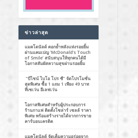
ข่าวล่าสุด
แมคโดนัลด์ ตอกย้ำพลังแห่งรอยยิ้ม
ผ่านแคมเปญ ‘McDonald’s Touch
of Smile’ สนับสนุนให้ทุกคนได้มี
โอกาสสัมผัสความสุขผ่านรอยยิ้ม
“บีไชน์ ไบโอ โปร ซี” จัดโปรโมชั่น
สุดพิเศษ ซื้อ 1 แถม 1 เพียง 49 บาท
ที่เซเว่น อีเลฟเว่น
โอกาสพิเศษสำหรับผู้ประกอบการ
ร้านกาแฟ ติดตั้งโซล่าร์ เซลล์ ราคา
พิเศษ พร้อมสร้างรายได้จากการขาย
คาร์บอนเครดิต
แมคโดนัลด์ จัดเต็มความอร่อยจาก