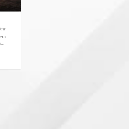
mera
..