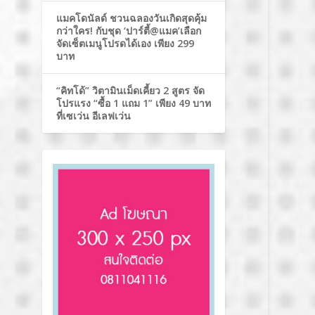
แมคโดนัลด์ ชวนฉลองวันเกิดสุดคุ้ม
กว่าใคร! กับชุด ‘ปาร์ตี้@แมค’เลือก
จัดเซ็ตเมนูโปรดได้เอง เพียง 299
บาท
“คิทโด้” วิตามินเม็ดเคี้ยว 2 สูตร จัด
โปรแรง “ซื้อ 1 แถม 1” เพียง 49 บาท
ที่เซเว่น อีเลฟเว่น