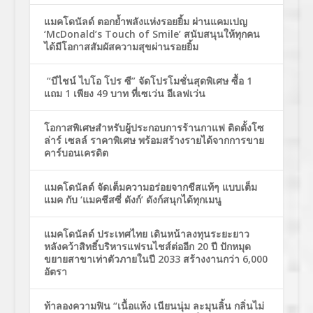
แมคโดนัลด์ ตอกย้ำพลังแห่งรอยยิ้ม ผ่านแคมเปญ
‘McDonald’s Touch of Smile’ สนับสนุนให้ทุกคน
ได้มีโอกาสสัมผัสความสุขผ่านรอยยิ้ม
“บีไชน์ ไบโอ โปร ซี” จัดโปรโมชั่นสุดพิเศษ ซื้อ 1
แถม 1 เพียง 49 บาท ที่เซเว่น อีเลฟเว่น
โอกาสพิเศษสำหรับผู้ประกอบการร้านกาแฟ ติดตั้งโซ
ล่าร์ เซลล์ ราคาพิเศษ พร้อมสร้างรายได้จากการขาย
คาร์บอนเครดิต
แมคโดนัลด์ จัดเต็มความอร่อยจากชีสแท้ๆ แบบเต็ม
แมค กับ ‘แมคชีสซี่ ดังก์’ ดังก์สนุกได้ทุกเมนู
แมคโดนัลด์ ประเทศไทย เดินหน้าลงทุนระยะยาว
หลังคว้าสิทธิ์บริหารแฟรนไชส์ต่ออีก 20 ปี ปักหมุด
ขยายสาขาเท่าตัวภายในปี 2033 สร้างงานกว่า 6,000
อัตรา
ท้าลองความฟิน “เนื้อแห้ง เนียนนุ่ม ละมุนลิ้น กลิ่นไม่