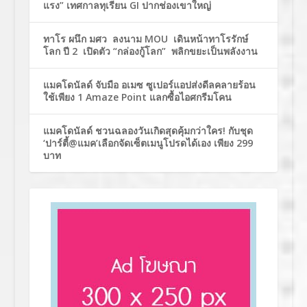
แรง” เทศกาลทุเรียน GI ปากช่องเขาใหญ่
ทาโร ผนึก มศว ลงนาม MOU เดินหน้าทาโรรักษ์
โลก ปี 2 เปิดตัว “กล่องกู้โลก” พลิกขยะเป็นพลังงาน
แมคโดนัลด์ จับมือ อเมซ ซูเปอร์แอปส่งดีลคลายร้อน
ใช้เพียง 1 Amaze Point แลกซื้อไอศกรีมโคน
แมคโดนัลด์ ชวนฉลองวันเกิดสุดคุ้มกว่าใคร! กับชุด
‘ปาร์ตี้@แมค’เลือกจัดเซ็ตเมนูโปรดได้เอง เพียง 299
บาท