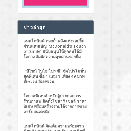
ข่าวล่าสุด
แมคโดนัลด์ ตอกย้ำพลังแห่งรอยยิ้ม
ผ่านแคมเปญ ‘McDonald’s Touch
of Smile’ สนับสนุนให้ทุกคนได้มี
โอกาสสัมผัสความสุขผ่านรอยยิ้ม
“บีไชน์ ไบโอ โปร ซี” จัดโปรโมชั่น
สุดพิเศษ ซื้อ 1 แถม 1 เพียง 49 บาท
ที่เซเว่น อีเลฟเว่น
โอกาสพิเศษสำหรับผู้ประกอบการ
ร้านกาแฟ ติดตั้งโซล่าร์ เซลล์ ราคา
พิเศษ พร้อมสร้างรายได้จากการขาย
คาร์บอนเครดิต
แมคโดนัลด์ จัดเต็มความอร่อยจาก