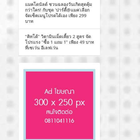
แมคโดนัลด์ ชวนฉลองวันเกิดสุดคุ้ม
กว่าใคร! กับชุด ‘ปาร์ตี้@แมค’เลือก
จัดเซ็ตเมนูโปรดได้เอง เพียง 299
บาท
“คิทโด้” วิตามินเม็ดเคี้ยว 2 สูตร จัด
โปรแรง “ซื้อ 1 แถม 1” เพียง 49 บาท
ที่เซเว่น อีเลฟเว่น