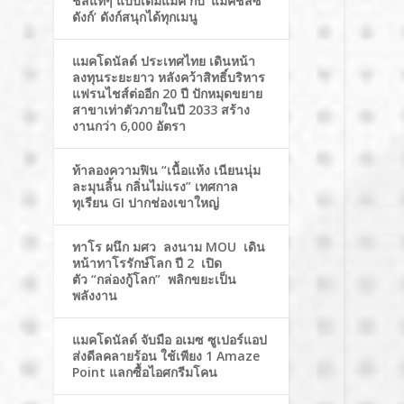
ชีสแท้ๆ แบบเต็มแมค กับ ‘แมคชีสซี่
ดังก์’ ดังก์สนุกได้ทุกเมนู
แมคโดนัลด์ ประเทศไทย เดินหน้า
ลงทุนระยะยาว หลังคว้าสิทธิ์บริหาร
แฟรนไชส์ต่ออีก 20 ปี ปักหมุดขยาย
สาขาเท่าตัวภายในปี 2033 สร้าง
งานกว่า 6,000 อัตรา
ท้าลองความฟิน “เนื้อแห้ง เนียนนุ่ม
ละมุนลิ้น กลิ่นไม่แรง” เทศกาล
ทุเรียน GI ปากช่องเขาใหญ่
ทาโร ผนึก มศว ลงนาม MOU เดิน
หน้าทาโรรักษ์โลก ปี 2 เปิด
ตัว “กล่องกู้โลก” พลิกขยะเป็น
พลังงาน
แมคโดนัลด์ จับมือ อเมซ ซูเปอร์แอป
ส่งดีลคลายร้อน ใช้เพียง 1 Amaze
Point แลกซื้อไอศกรีมโคน