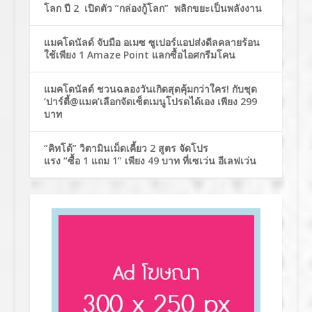
โลก ปี 2 เปิดตัว “กล่องกู้โลก” พลิกขยะเป็นพลังงาน
แมคโดนัลด์ จับมือ อเมซ ซูเปอร์แอปส่งดีลคลายร้อน
ใช้เพียง 1 Amaze Point แลกซื้อไอศกรีมโคน
แมคโดนัลด์ ชวนฉลองวันเกิดสุดคุ้มกว่าใคร! กับชุด
‘ปาร์ตี้@แมค’เลือกจัดเซ็ตเมนูโปรดได้เอง เพียง 299
บาท
“คิทโด้” วิตามินเม็ดเคี้ยว 2 สูตร จัดโปร
แรง “ซื้อ 1 แถม 1” เพียง 49 บาท ที่เซเว่น อีเลฟเว่น