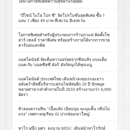
ได้มีโอกาสสัมผัสความสุขผ่านรอยยิ้ม
“บีไชน์ ไบโอ โปร ซี” จัดโปรโมชั่นสุดพิเศษ ซื้อ 1
แถม 1 เพียง 49 บาท ที่เซเว่น อีเลฟเว่น
โอกาสพิเศษสำหรับผู้ประกอบการร้านกาแฟ ติดตั้งโซ
ล่าร์ เซลล์ ราคาพิเศษ พร้อมสร้างรายได้จากการขาย
คาร์บอนเครดิต
แมคโดนัลด์ จัดเต็มความอร่อยจากชีสแท้ๆ แบบเต็ม
แมค กับ ‘แมคชีสซี่ ดังก์’ ดังก์สนุกได้ทุกเมนู
แมคโดนัลด์ ประเทศไทย เดินหน้าลงทุนระยะยาว
หลังคว้าสิทธิ์บริหารแฟรนไชส์ต่ออีก 20 ปี ปักหมุด
ขยายสาขาเท่าตัวภายในปี 2033 สร้างงานกว่า 6,000
อัตรา
ท้าลองความฟิน “เนื้อแห้ง เนียนนุ่ม ละมุนลิ้น กลิ่นไม่
แรง” เทศกาลทุเรียน GI ปากช่องเขาใหญ่
ทาโร ผนึก มศว ลงนาม MOU เดินหน้าทาโรรักษ์