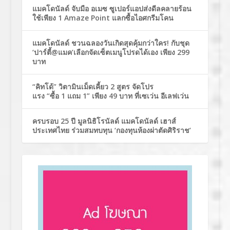
แมคโดนัลด์ จับมือ อเมซ ซูเปอร์แอปส่งดีลคลายร้อน
ใช้เพียง 1 Amaze Point แลกซื้อไอศกรีมโคน
แมคโดนัลด์ ชวนฉลองวันเกิดสุดคุ้มกว่าใคร! กับชุด
‘ปาร์ตี้@แมค’เลือกจัดเซ็ตเมนูโปรดได้เอง เพียง 299
บาท
“คิทโด้” วิตามินเม็ดเคี้ยว 2 สูตร จัดโปร
แรง “ซื้อ 1 แถม 1” เพียง 49 บาท ที่เซเว่น อีเลฟเว่น
ครบรอบ 25 ปี มูลนิธิโรนัลด์ แมคโดนัลด์ เฮาส์
ประเทศไทย ร่วมสมทบทุน ‘กองทุนห้องผ่าตัดศิริราช’