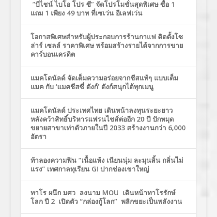
“บีไชน์ ไบโอ โปร ซี” จัดโปรโมชั่นสุดพิเศษ ซื้อ 1
แถม 1 เพียง 49 บาท ที่เซเว่น อีเลฟเว่น
โอกาสพิเศษสำหรับผู้ประกอบการร้านกาแฟ ติดตั้งโซ
ล่าร์ เซลล์ ราคาพิเศษ พร้อมสร้างรายได้จากการขาย
คาร์บอนเครดิต
แมคโดนัลด์ จัดเต็มความอร่อยจากชีสแท้ๆ แบบเต็ม
แมค กับ ‘แมคชีสซี่ ดังก์’ ดังก์สนุกได้ทุกเมนู
แมคโดนัลด์ ประเทศไทย เดินหน้าลงทุนระยะยาว
หลังคว้าสิทธิ์บริหารแฟรนไชส์ต่ออีก 20 ปี ปักหมุด
ขยายสาขาเท่าตัวภายในปี 2033 สร้างงานกว่า 6,000
อัตรา
ท้าลองความฟิน “เนื้อแห้ง เนียนนุ่ม ละมุนลิ้น กลิ่นไม่
แรง” เทศกาลทุเรียน GI ปากช่องเขาใหญ่
ทาโร ผนึก มศว ลงนาม MOU เดินหน้าทาโรรักษ์
โลก ปี 2 เปิดตัว “กล่องกู้โลก” พลิกขยะเป็นพลังงาน