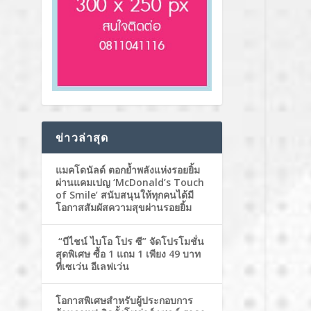
ข่าวล่าสุด
แมคโดนัลด์ ตอกย้ำพลังแห่งรอยยิ้ม
ผ่านแคมเปญ ‘McDonald’s Touch
of Smile’ สนับสนุนให้ทุกคนได้มี
โอกาสสัมผัสความสุขผ่านรอยยิ้ม
“บีไชน์ ไบโอ โปร ซี” จัดโปรโมชั่น
สุดพิเศษ ซื้อ 1 แถม 1 เพียง 49 บาท
ที่เซเว่น อีเลฟเว่น
โอกาสพิเศษสำหรับผู้ประกอบการ