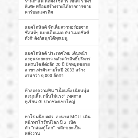
ร้านกาแฟ ติดตั้งโซล่าร์ เซลล์ ราคา
พิเศษ พร้อมสร้างรายได้จากการขาย
คาร์บอนเครดิต
แมคโดนัลด์ จัดเต็มความอร่อยจาก
ชีสแท้ๆ แบบเต็มแมค กับ ‘แมคชีสซี่
ดังก์’ ดังก์สนุกได้ทุกเมนู
แมคโดนัลด์ ประเทศไทย เดินหน้า
ลงทุนระยะยาว หลังคว้าสิทธิ์บริหาร
แฟรนไชส์ต่ออีก 20 ปี ปักหมุดขยาย
สาขาเท่าตัวภายในปี 2033 สร้าง
งานกว่า 6,000 อัตรา
ท้าลองความฟิน “เนื้อแห้ง เนียนนุ่ม
ละมุนลิ้น กลิ่นไม่แรง” เทศกาล
ทุเรียน GI ปากช่องเขาใหญ่
ทาโร ผนึก มศว ลงนาม MOU เดิน
หน้าทาโรรักษ์โลก ปี 2 เปิด
ตัว “กล่องกู้โลก” พลิกขยะเป็น
พลังงาน