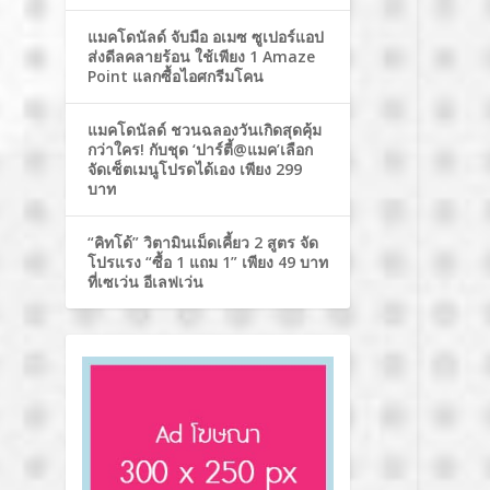
แมคโดนัลด์ จับมือ อเมซ ซูเปอร์แอป
ส่งดีลคลายร้อน ใช้เพียง 1 Amaze
Point แลกซื้อไอศกรีมโคน
แมคโดนัลด์ ชวนฉลองวันเกิดสุดคุ้ม
กว่าใคร! กับชุด ‘ปาร์ตี้@แมค’เลือก
จัดเซ็ตเมนูโปรดได้เอง เพียง 299
บาท
“คิทโด้” วิตามินเม็ดเคี้ยว 2 สูตร จัด
โปรแรง “ซื้อ 1 แถม 1” เพียง 49 บาท
ที่เซเว่น อีเลฟเว่น