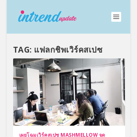
TAG:
แฟลกชิพเวิร์คสเปซ
เผยโฉมเวิร์คสเปซ MASHMELLOW จุด