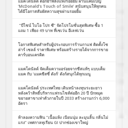
แมคโดนัลด์ ตอกย้ำพลังแห่งรอยยิ้ม ผ่านแคมเปญ
‘McDonald’s Touch of Smile’ สนับสนุนให้ทุกคน
ได้มีโอกาสสัมผัสความสุขผ่านรอยยิ้ม
“บีไชน์ ไบโอ โปร ซี” จัดโปรโมชั่นสุดพิเศษ ซื้อ 1
แถม 1 เพียง 49 บาท ที่เซเว่น อีเลฟเว่น
โอกาสพิเศษสำหรับผู้ประกอบการร้านกาแฟ ติดตั้งโซ
ล่าร์ เซลล์ ราคาพิเศษ พร้อมสร้างรายได้จากการขาย
คาร์บอนเครดิต
แมคโดนัลด์ จัดเต็มความอร่อยจากชีสแท้ๆ แบบเต็ม
แมค กับ ‘แมคชีสซี่ ดังก์’ ดังก์สนุกได้ทุกเมนู
แมคโดนัลด์ ประเทศไทย เดินหน้าลงทุนระยะยาว
หลังคว้าสิทธิ์บริหารแฟรนไชส์ต่ออีก 20 ปี ปักหมุด
ขยายสาขาเท่าตัวภายในปี 2033 สร้างงานกว่า 6,000
อัตรา
ท้าลองความฟิน “เนื้อแห้ง เนียนนุ่ม ละมุนลิ้น กลิ่นไม่
แรง” เทศกาลทุเรียน GI ปากช่องเขาใหญ่