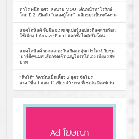
ทาโร ผนึก มศว ลงนาม MOU เดินหน้าทาโรรักษ์
โลก ปี 2 เปิดตัว “กล่องกู้โลก” พลิกขยะเป็นพลังงาน
แมคโดนัลด์ จับมือ อเมซ ซูเปอร์แอปส่งดีลคลายร้อน
ใช้เพียง 1 Amaze Point แลกซื้อไอศกรีมโคน
แมคโดนัลด์ ชวนฉลองวันเกิดสุดคุ้มกว่าใคร! กับชุด
‘ปาร์ตี้@แมค’เลือกจัดเซ็ตเมนูโปรดได้เอง เพียง 299
บาท
“คิทโด้” วิตามินเม็ดเคี้ยว 2 สูตร จัดโปร
แรง “ซื้อ 1 แถม 1” เพียง 49 บาท ที่เซเว่น อีเลฟเว่น