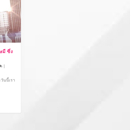
มี ซึ่ง
|
ันนี้เรา