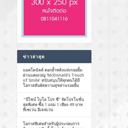
ข่าวล่าสุด
แมคโดนัลด์ ตอกย้ำพลังแห่งรอยยิ้ม
ผ่านแคมเปญ ‘McDonald’s Touch
of Smile’ สนับสนุนให้ทุกคนได้มี
โอกาสสัมผัสความสุขผ่านรอยยิ้ม
“บีไชน์ ไบโอ โปร ซี” จัดโปรโมชั่น
สุดพิเศษ ซื้อ 1 แถม 1 เพียง 49 บาท
ที่เซเว่น อีเลฟเว่น
โอกาสพิเศษสำหรับผู้ประกอบการ