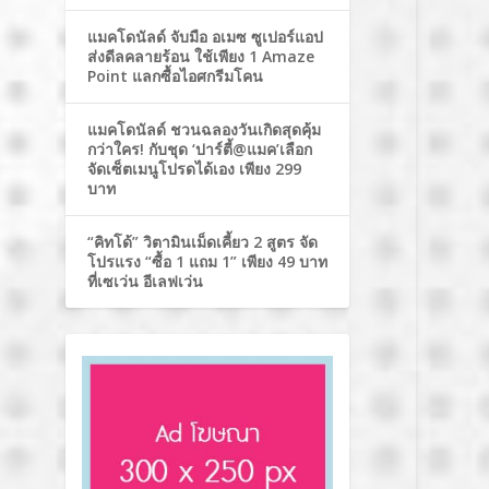
แมคโดนัลด์ จับมือ อเมซ ซูเปอร์แอป
ส่งดีลคลายร้อน ใช้เพียง 1 Amaze
Point แลกซื้อไอศกรีมโคน
แมคโดนัลด์ ชวนฉลองวันเกิดสุดคุ้ม
กว่าใคร! กับชุด ‘ปาร์ตี้@แมค’เลือก
จัดเซ็ตเมนูโปรดได้เอง เพียง 299
บาท
“คิทโด้” วิตามินเม็ดเคี้ยว 2 สูตร จัด
โปรแรง “ซื้อ 1 แถม 1” เพียง 49 บาท
ที่เซเว่น อีเลฟเว่น