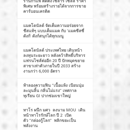
ร้านกาแฟ ติดตั้งโซล่าร์ เซลล์ ราคา
พิเศษ พร้อมสร้างรายได้จากการขาย
คาร์บอนเครดิต
แมคโดนัลด์ จัดเต็มความอร่อยจาก
ชีสแท้ๆ แบบเต็มแมค กับ ‘แมคชีสซี่
ดังก์’ ดังก์สนุกได้ทุกเมนู
แมคโดนัลด์ ประเทศไทย เดินหน้า
ลงทุนระยะยาว หลังคว้าสิทธิ์บริหาร
แฟรนไชส์ต่ออีก 20 ปี ปักหมุดขยาย
สาขาเท่าตัวภายในปี 2033 สร้าง
งานกว่า 6,000 อัตรา
ท้าลองความฟิน “เนื้อแห้ง เนียนนุ่ม
ละมุนลิ้น กลิ่นไม่แรง” เทศกาล
ทุเรียน GI ปากช่องเขาใหญ่
ทาโร ผนึก มศว ลงนาม MOU เดิน
หน้าทาโรรักษ์โลก ปี 2 เปิด
ตัว “กล่องกู้โลก” พลิกขยะเป็น
พลังงาน