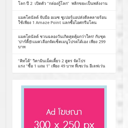
โลก ปี 2 เปิดตัว “กล่องกู้โลก” พลิกขยะเป็นพลังงาน
แมคโดนัลด์ จับมือ อเมซ ซูเปอร์แอปส่งดีลคลายร้อน
ใช้เพียง 1 Amaze Point แลกซื้อไอศกรีมโคน
แมคโดนัลด์ ชวนฉลองวันเกิดสุดคุ้มกว่าใคร! กับชุด
‘ปาร์ตี้@แมค’เลือกจัดเซ็ตเมนูโปรดได้เอง เพียง 299
บาท
“คิทโด้” วิตามินเม็ดเคี้ยว 2 สูตร จัดโปร
แรง “ซื้อ 1 แถม 1” เพียง 49 บาท ที่เซเว่น อีเลฟเว่น