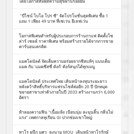
ได้มีโอกาสสัมผัสความสุขผ่านรอยยิ้ม
“บีไชน์ ไบโอ โปร ซี” จัดโปรโมชั่นสุดพิเศษ ซื้อ 1
แถม 1 เพียง 49 บาท ที่เซเว่น อีเลฟเว่น
โอกาสพิเศษสำหรับผู้ประกอบการร้านกาแฟ ติดตั้งโซ
ล่าร์ เซลล์ ราคาพิเศษ พร้อมสร้างรายได้จากการขาย
คาร์บอนเครดิต
แมคโดนัลด์ จัดเต็มความอร่อยจากชีสแท้ๆ แบบเต็ม
แมค กับ ‘แมคชีสซี่ ดังก์’ ดังก์สนุกได้ทุกเมนู
แมคโดนัลด์ ประเทศไทย เดินหน้าลงทุนระยะยาว
หลังคว้าสิทธิ์บริหารแฟรนไชส์ต่ออีก 20 ปี ปักหมุด
ขยายสาขาเท่าตัวภายในปี 2033 สร้างงานกว่า 6,000
อัตรา
ท้าลองความฟิน “เนื้อแห้ง เนียนนุ่ม ละมุนลิ้น กลิ่นไม่
แรง” เทศกาลทุเรียน GI ปากช่องเขาใหญ่
ทาโร ผนึก มศว ลงนาม MOU เดินหน้าทาโรรักษ์