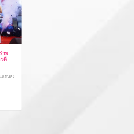
ร่วม
าวดี
ั่นแคบลง