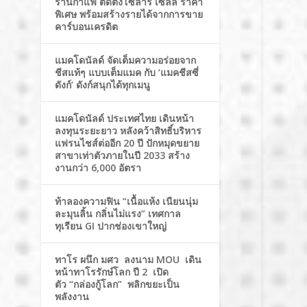
ร้านกาแฟ ติดตั้งโซล่าร์ เซลล์ ราคา
พิเศษ พร้อมสร้างรายได้จากการขาย
คาร์บอนเครดิต
แมคโดนัลด์ จัดเต็มความอร่อยจาก
ชีสแท้ๆ แบบเต็มแมค กับ ‘แมคชีสซี่
ดังก์’ ดังก์สนุกได้ทุกเมนู
แมคโดนัลด์ ประเทศไทย เดินหน้า
ลงทุนระยะยาว หลังคว้าสิทธิ์บริหาร
แฟรนไชส์ต่ออีก 20 ปี ปักหมุดขยาย
สาขาเท่าตัวภายในปี 2033 สร้าง
งานกว่า 6,000 อัตรา
ท้าลองความฟิน “เนื้อแห้ง เนียนนุ่ม
ละมุนลิ้น กลิ่นไม่แรง” เทศกาล
ทุเรียน GI ปากช่องเขาใหญ่
ทาโร ผนึก มศว ลงนาม MOU เดิน
หน้าทาโรรักษ์โลก ปี 2 เปิด
ตัว “กล่องกู้โลก” พลิกขยะเป็น
พลังงาน