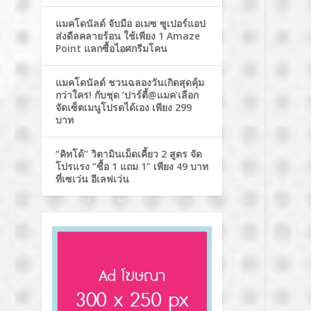
แมคโดนัลด์ จับมือ อเมซ ซูเปอร์แอป
ส่งดีลคลายร้อน ใช้เพียง 1 Amaze
Point แลกซื้อไอศกรีมโคน
แมคโดนัลด์ ชวนฉลองวันเกิดสุดคุ้ม
กว่าใคร! กับชุด ‘ปาร์ตี้@แมค’เลือก
จัดเซ็ตเมนูโปรดได้เอง เพียง 299
บาท
“คิทโด้” วิตามินเม็ดเคี้ยว 2 สูตร จัด
โปรแรง “ซื้อ 1 แถม 1” เพียง 49 บาท
ที่เซเว่น อีเลฟเว่น