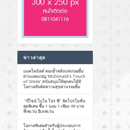
ข่าวล่าสุด
แมคโดนัลด์ ตอกย้ำพลังแห่งรอยยิ้ม
ผ่านแคมเปญ ‘McDonald’s Touch
of Smile’ สนับสนุนให้ทุกคนได้มี
โอกาสสัมผัสความสุขผ่านรอยยิ้ม
“บีไชน์ ไบโอ โปร ซี” จัดโปรโมชั่น
สุดพิเศษ ซื้อ 1 แถม 1 เพียง 49 บาท
ที่เซเว่น อีเลฟเว่น
โอกาสพิเศษสำหรับผู้ประกอบการ