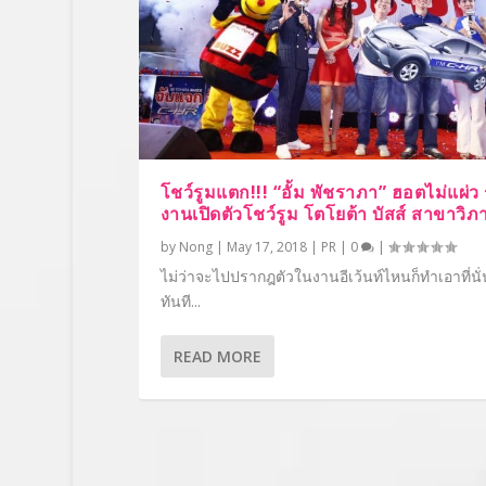
โชว์รูมแตก!!! “อั้ม พัชราภา” ฮอตไม่แผ่ว 
งานเปิดตัวโชว์รูม โตโยต้า บัสส์ สาขาวิภ
by
Nong
|
May 17, 2018
|
PR
|
0
|
ไม่ว่าจะไปปรากฎตัวในงานอีเว้นท์ไหนก็ทำเอาที่น
ทันที...
READ MORE