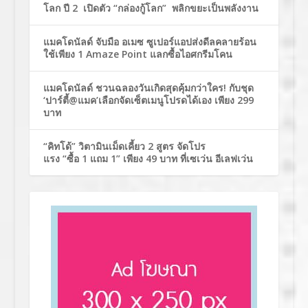
โลก ปี 2 เปิดตัว “กล่องกู้โลก” พลิกขยะเป็นพลังงาน
แมคโดนัลด์ จับมือ อเมซ ซูเปอร์แอปส่งดีลคลายร้อน
ใช้เพียง 1 Amaze Point แลกซื้อไอศกรีมโคน
แมคโดนัลด์ ชวนฉลองวันเกิดสุดคุ้มกว่าใคร! กับชุด
‘ปาร์ตี้@แมค’เลือกจัดเซ็ตเมนูโปรดได้เอง เพียง 299
บาท
“คิทโด้” วิตามินเม็ดเคี้ยว 2 สูตร จัดโปร
แรง “ซื้อ 1 แถม 1” เพียง 49 บาท ที่เซเว่น อีเลฟเว่น