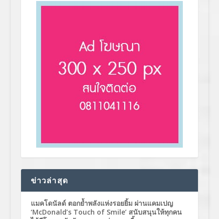
ข่าวล่าสุด
แมคโดนัลด์ ตอกย้ำพลังแห่งรอยยิ้ม ผ่านแคมเปญ
‘McDonald’s Touch of Smile’ สนับสนุนให้ทุกคน