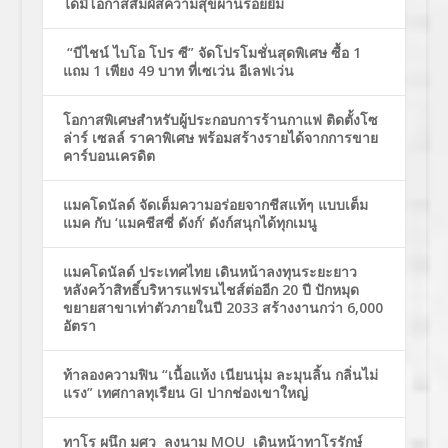
ได้มีโอกาสสัมผัสความสุขผ่านรอยยิ้ม
“บีไชน์ ไบโอ โปร ซี” จัดโปรโมชั่นสุดพิเศษ ซื้อ 1
แถม 1 เพียง 49 บาท ที่เซเว่น อีเลฟเว่น
โอกาสพิเศษสำหรับผู้ประกอบการร้านกาแฟ ติดตั้งโซ
ล่าร์ เซลล์ ราคาพิเศษ พร้อมสร้างรายได้จากการขาย
คาร์บอนเครดิต
แมคโดนัลด์ จัดเต็มความอร่อยจากชีสแท้ๆ แบบเต็ม
แมค กับ ‘แมคชีสซี่ ดังก์’ ดังก์สนุกได้ทุกเมนู
แมคโดนัลด์ ประเทศไทย เดินหน้าลงทุนระยะยาว
หลังคว้าสิทธิ์บริหารแฟรนไชส์ต่ออีก 20 ปี ปักหมุด
ขยายสาขาเท่าตัวภายในปี 2033 สร้างงานกว่า 6,000
อัตรา
ท้าลองความฟิน “เนื้อแห้ง เนียนนุ่ม ละมุนลิ้น กลิ่นไม่
แรง” เทศกาลทุเรียน GI ปากช่องเขาใหญ่
ทาโร ผนึก มศว ลงนาม MOU เดินหน้าทาโรรักษ์