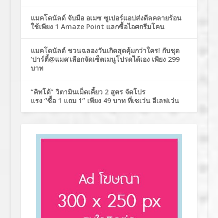
แมคโดนัลด์ จับมือ อเมซ ซูเปอร์แอปส่งดีลคลายร้อน
ใช้เพียง 1 Amaze Point แลกซื้อไอศกรีมโคน
แมคโดนัลด์ ชวนฉลองวันเกิดสุดคุ้มกว่าใคร! กับชุด
‘ปาร์ตี้@แมค’เลือกจัดเซ็ตเมนูโปรดได้เอง เพียง 299
บาท
“คิทโด้” วิตามินเม็ดเคี้ยว 2 สูตร จัดโปร
แรง “ซื้อ 1 แถม 1” เพียง 49 บาท ที่เซเว่น อีเลฟเว่น