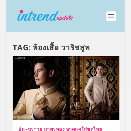
TAG:
ห้องเสื้อ วาริชสูท
อ้น -สราวุธ มาตรทอง อวดลุคใส่ชุดไทย