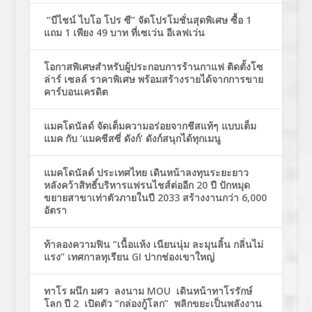
“บีไชน์ ไบโอ โปร ซี” จัดโปรโมชั่นสุดพิเศษ ซื้อ 1
แถม 1 เพียง 49 บาท ที่เซเว่น อีเลฟเว่น
โอกาสพิเศษสำหรับผู้ประกอบการร้านกาแฟ ติดตั้งโซ
ล่าร์ เซลล์ ราคาพิเศษ พร้อมสร้างรายได้จากการขาย
คาร์บอนเครดิต
แมคโดนัลด์ จัดเต็มความอร่อยจากชีสแท้ๆ แบบเต็ม
แมค กับ ‘แมคชีสซี่ ดังก์’ ดังก์สนุกได้ทุกเมนู
แมคโดนัลด์ ประเทศไทย เดินหน้าลงทุนระยะยาว
หลังคว้าสิทธิ์บริหารแฟรนไชส์ต่ออีก 20 ปี ปักหมุด
ขยายสาขาเท่าตัวภายในปี 2033 สร้างงานกว่า 6,000
อัตรา
ท้าลองความฟิน “เนื้อแห้ง เนียนนุ่ม ละมุนลิ้น กลิ่นไม่
แรง” เทศกาลทุเรียน GI ปากช่องเขาใหญ่
ทาโร ผนึก มศว ลงนาม MOU เดินหน้าทาโรรักษ์
โลก ปี 2 เปิดตัว “กล่องกู้โลก” พลิกขยะเป็นพลังงาน