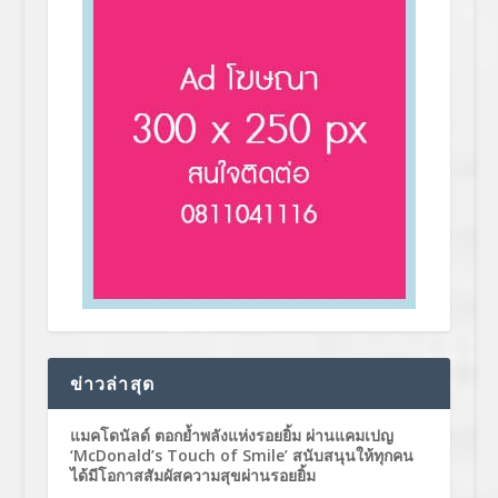
ข่าวล่าสุด
แมคโดนัลด์ ตอกย้ำพลังแห่งรอยยิ้ม ผ่านแคมเปญ
‘McDonald’s Touch of Smile’ สนับสนุนให้ทุกคน
ได้มีโอกาสสัมผัสความสุขผ่านรอยยิ้ม