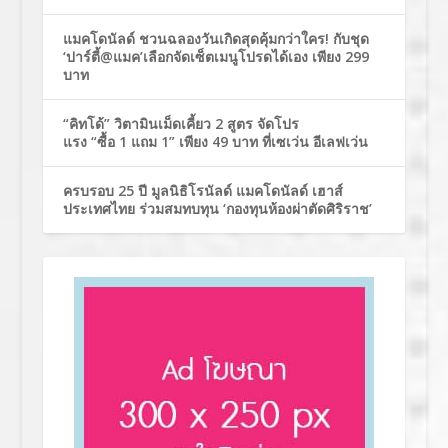
แมคโดนัลด์ ชวนฉลองวันเกิดสุดคุ้มกว่าใคร! กับชุด
‘ปาร์ตี้@แมค’เลือกจัดเซ็ตเมนูโปรดได้เอง เพียง 299
บาท
“คิทโด้” วิตามินเม็ดเคี้ยว 2 สูตร จัดโปร
แรง “ซื้อ 1 แถม 1” เพียง 49 บาท ที่เซเว่น อีเลฟเว่น
ครบรอบ 25 ปี มูลนิธิโรนัลด์ แมคโดนัลด์ เฮาส์
ประเทศไทย ร่วมสมทบทุน ‘กองทุนห้องผ่าตัดศิริราช’