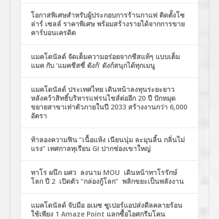
โอกาสพิเศษสำหรับผู้ประกอบการร้านกาแฟ ติดตั้งโซ
ล่าร์ เซลล์ ราคาพิเศษ พร้อมสร้างรายได้จากการขาย
คาร์บอนเครดิต
แมคโดนัลด์ จัดเต็มความอร่อยจากชีสแท้ๆ แบบเต็ม
แมค กับ ‘แมคชีสซี่ ดังก์’ ดังก์สนุกได้ทุกเมนู
แมคโดนัลด์ ประเทศไทย เดินหน้าลงทุนระยะยาว
หลังคว้าสิทธิ์บริหารแฟรนไชส์ต่ออีก 20 ปี ปักหมุด
ขยายสาขาเท่าตัวภายในปี 2033 สร้างงานกว่า 6,000
อัตรา
ท้าลองความฟิน “เนื้อแห้ง เนียนนุ่ม ละมุนลิ้น กลิ่นไม่
แรง” เทศกาลทุเรียน GI ปากช่องเขาใหญ่
ทาโร ผนึก มศว ลงนาม MOU เดินหน้าทาโรรักษ์
โลก ปี 2 เปิดตัว “กล่องกู้โลก” พลิกขยะเป็นพลังงาน
แมคโดนัลด์ จับมือ อเมซ ซูเปอร์แอปส่งดีลคลายร้อน
ใช้เพียง 1 Amaze Point แลกซื้อไอศกรีมโคน