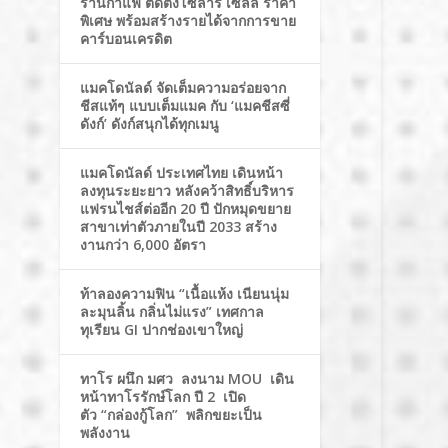
ร้านกาแฟ ติดตั้งโซล่าร์ เซลล์ ราคา
พิเศษ พร้อมสร้างรายได้จากการขาย
คาร์บอนเครดิต
แมคโดนัลด์ จัดเต็มความอร่อยจาก
ชีสแท้ๆ แบบเต็มแมค กับ ‘แมคชีสซี่
ดังก์’ ดังก์สนุกได้ทุกเมนู
แมคโดนัลด์ ประเทศไทย เดินหน้า
ลงทุนระยะยาว หลังคว้าสิทธิ์บริหาร
แฟรนไชส์ต่ออีก 20 ปี ปักหมุดขยาย
สาขาเท่าตัวภายในปี 2033 สร้าง
งานกว่า 6,000 อัตรา
ท้าลองความฟิน “เนื้อแห้ง เนียนนุ่ม
ละมุนลิ้น กลิ่นไม่แรง” เทศกาล
ทุเรียน GI ปากช่องเขาใหญ่
ทาโร ผนึก มศว ลงนาม MOU เดิน
หน้าทาโรรักษ์โลก ปี 2 เปิด
ตัว “กล่องกู้โลก” พลิกขยะเป็น
พลังงาน