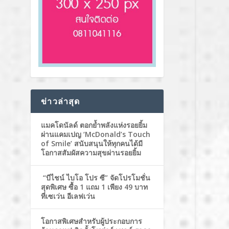
ข่าวล่าสุด
แมคโดนัลด์ ตอกย้ำพลังแห่งรอยยิ้ม
ผ่านแคมเปญ ‘McDonald’s Touch
of Smile’ สนับสนุนให้ทุกคนได้มี
โอกาสสัมผัสความสุขผ่านรอยยิ้ม
“บีไชน์ ไบโอ โปร ซี” จัดโปรโมชั่น
สุดพิเศษ ซื้อ 1 แถม 1 เพียง 49 บาท
ที่เซเว่น อีเลฟเว่น
โอกาสพิเศษสำหรับผู้ประกอบการ