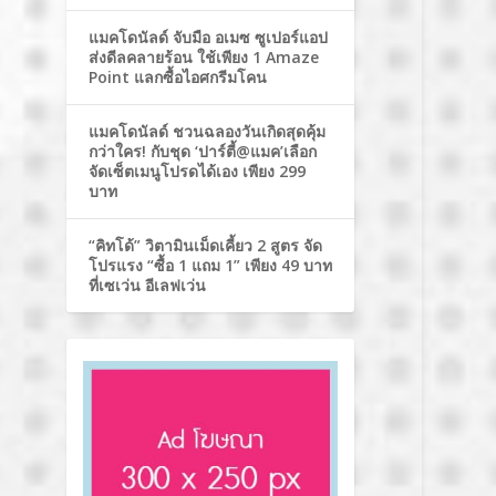
แมคโดนัลด์ จับมือ อเมซ ซูเปอร์แอป
ส่งดีลคลายร้อน ใช้เพียง 1 Amaze
Point แลกซื้อไอศกรีมโคน
แมคโดนัลด์ ชวนฉลองวันเกิดสุดคุ้ม
กว่าใคร! กับชุด ‘ปาร์ตี้@แมค’เลือก
จัดเซ็ตเมนูโปรดได้เอง เพียง 299
บาท
“คิทโด้” วิตามินเม็ดเคี้ยว 2 สูตร จัด
โปรแรง “ซื้อ 1 แถม 1” เพียง 49 บาท
ที่เซเว่น อีเลฟเว่น