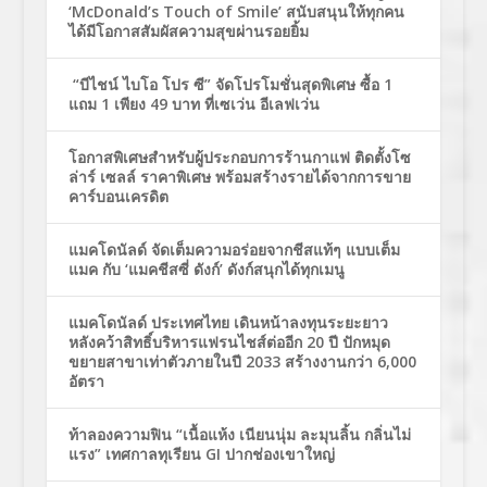
‘McDonald’s Touch of Smile’ สนับสนุนให้ทุกคน
ได้มีโอกาสสัมผัสความสุขผ่านรอยยิ้ม
“บีไชน์ ไบโอ โปร ซี” จัดโปรโมชั่นสุดพิเศษ ซื้อ 1
แถม 1 เพียง 49 บาท ที่เซเว่น อีเลฟเว่น
โอกาสพิเศษสำหรับผู้ประกอบการร้านกาแฟ ติดตั้งโซ
ล่าร์ เซลล์ ราคาพิเศษ พร้อมสร้างรายได้จากการขาย
คาร์บอนเครดิต
แมคโดนัลด์ จัดเต็มความอร่อยจากชีสแท้ๆ แบบเต็ม
แมค กับ ‘แมคชีสซี่ ดังก์’ ดังก์สนุกได้ทุกเมนู
แมคโดนัลด์ ประเทศไทย เดินหน้าลงทุนระยะยาว
หลังคว้าสิทธิ์บริหารแฟรนไชส์ต่ออีก 20 ปี ปักหมุด
ขยายสาขาเท่าตัวภายในปี 2033 สร้างงานกว่า 6,000
อัตรา
ท้าลองความฟิน “เนื้อแห้ง เนียนนุ่ม ละมุนลิ้น กลิ่นไม่
แรง” เทศกาลทุเรียน GI ปากช่องเขาใหญ่