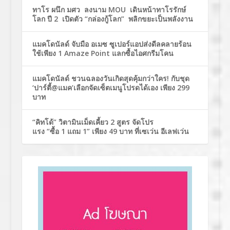
ทาโร ผนึก มศว ลงนาม MOU เดินหน้าทาโรรักษ์
โลก ปี 2 เปิดตัว “กล่องกู้โลก” พลิกขยะเป็นพลังงาน
แมคโดนัลด์ จับมือ อเมซ ซูเปอร์แอปส่งดีลคลายร้อน
ใช้เพียง 1 Amaze Point แลกซื้อไอศกรีมโคน
แมคโดนัลด์ ชวนฉลองวันเกิดสุดคุ้มกว่าใคร! กับชุด
‘ปาร์ตี้@แมค’เลือกจัดเซ็ตเมนูโปรดได้เอง เพียง 299
บาท
“คิทโด้” วิตามินเม็ดเคี้ยว 2 สูตร จัดโปร
แรง “ซื้อ 1 แถม 1” เพียง 49 บาท ที่เซเว่น อีเลฟเว่น