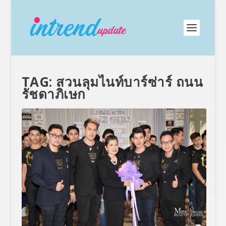
TAG:
สวนลุมไนท์บาร์ซ่าร์ ถนน
รัชดาภิเษก