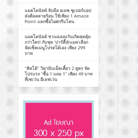
แมคโดนัลด์ จับมือ อเมซ ซูเปอร์แอป
ส่งดีลคลายร้อน ใช้เพียง 1 Amaze
Point แลกซื้อไอศกรีมโคน
แมคโดนัลด์ ชวนฉลองวันเกิดสุดคุ้ม
กว่าใคร! กับชุด ‘ปาร์ตี้@แมค’เลือก
จัดเซ็ตเมนูโปรดได้เอง เพียง 299
บาท
“คิทโด้” วิตามินเม็ดเคี้ยว 2 สูตร จัด
โปรแรง “ซื้อ 1 แถม 1” เพียง 49 บาท
ที่เซเว่น อีเลฟเว่น