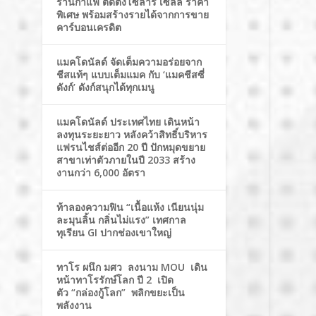
ร้านกาแฟ ติดตั้งโซล่าร์ เซลล์ ราคา
พิเศษ พร้อมสร้างรายได้จากการขาย
คาร์บอนเครดิต
แมคโดนัลด์ จัดเต็มความอร่อยจาก
ชีสแท้ๆ แบบเต็มแมค กับ ‘แมคชีสซี่
ดังก์’ ดังก์สนุกได้ทุกเมนู
แมคโดนัลด์ ประเทศไทย เดินหน้า
ลงทุนระยะยาว หลังคว้าสิทธิ์บริหาร
แฟรนไชส์ต่ออีก 20 ปี ปักหมุดขยาย
สาขาเท่าตัวภายในปี 2033 สร้าง
งานกว่า 6,000 อัตรา
ท้าลองความฟิน “เนื้อแห้ง เนียนนุ่ม
ละมุนลิ้น กลิ่นไม่แรง” เทศกาล
ทุเรียน GI ปากช่องเขาใหญ่
ทาโร ผนึก มศว ลงนาม MOU เดิน
หน้าทาโรรักษ์โลก ปี 2 เปิด
ตัว “กล่องกู้โลก” พลิกขยะเป็น
พลังงาน