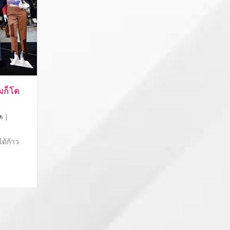
มก็โต
|
ด้ก้าว