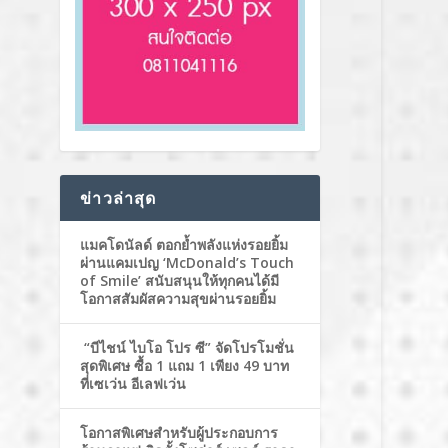
ข่าวล่าสุด
แมคโดนัลด์ ตอกย้ำพลังแห่งรอยยิ้ม
ผ่านแคมเปญ ‘McDonald’s Touch
of Smile’ สนับสนุนให้ทุกคนได้มี
โอกาสสัมผัสความสุขผ่านรอยยิ้ม
“บีไชน์ ไบโอ โปร ซี” จัดโปรโมชั่น
สุดพิเศษ ซื้อ 1 แถม 1 เพียง 49 บาท
ที่เซเว่น อีเลฟเว่น
โอกาสพิเศษสำหรับผู้ประกอบการ