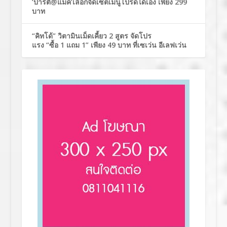
‘ปาร์ตี้@แมค’เลือกจัดเซ็ตเมนูโปรดได้เอง เพียง 299
บาท
“คิทโด้” วิตามินเม็ดเคี้ยว 2 สูตร จัดโปร
แรง “ซื้อ 1 แถม 1” เพียง 49 บาท ที่เซเว่น อีเลฟเว่น