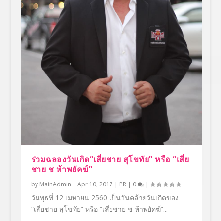
ร่วมฉลองวันเกิด“เสี่ยชาย สุโขทัย” หรือ “เสี่ย
ชาย ช ห้าพยัคฆ์”
by
MainAdmin
|
Apr 10, 2017
|
PR
|
0
|
วันพุธที่ 12 เมษายน 2560 เป็นวันคล้ายวันเกิดของ
“เสี่ยชาย สุโขทัย” หรือ “เสี่ยชาย ช ห้าพยัคฆ์”...