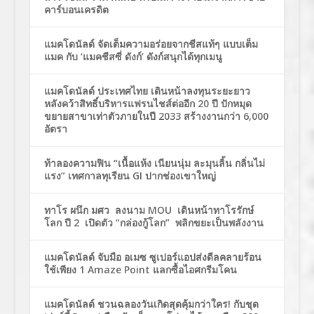
คาร์บอนเครดิต
แมคโดนัลด์ จัดเต็มความอร่อยจากชีสแท้ๆ แบบเต็ม
แมค กับ ‘แมคชีสซี่ ดังก์’ ดังก์สนุกได้ทุกเมนู
แมคโดนัลด์ ประเทศไทย เดินหน้าลงทุนระยะยาว
หลังคว้าสิทธิ์บริหารแฟรนไชส์ต่ออีก 20 ปี ปักหมุด
ขยายสาขาเท่าตัวภายในปี 2033 สร้างงานกว่า 6,000
อัตรา
ท้าลองความฟิน “เนื้อแห้ง เนียนนุ่ม ละมุนลิ้น กลิ่นไม่
แรง” เทศกาลทุเรียน GI ปากช่องเขาใหญ่
ทาโร ผนึก มศว ลงนาม MOU เดินหน้าทาโรรักษ์
โลก ปี 2 เปิดตัว “กล่องกู้โลก” พลิกขยะเป็นพลังงาน
แมคโดนัลด์ จับมือ อเมซ ซูเปอร์แอปส่งดีลคลายร้อน
ใช้เพียง 1 Amaze Point แลกซื้อไอศกรีมโคน
แมคโดนัลด์ ชวนฉลองวันเกิดสุดคุ้มกว่าใคร! กับชุด