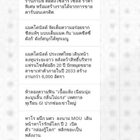
ร้านกาแฟ ติดตั้งโซล่าร์ เซลล์ ราคา
พิเศษ พร้อมสร้างรายได้จากการขาย
คาร์บอนเครดิต
แมคโดนัลด์ จัดเต็มความอร่อยจาก
ชีสแท้ๆ แบบเต็มแมค กับ ‘แมคชีสซี่
ดังก์’ ดังก์สนุกได้ทุกเมนู
แมคโดนัลด์ ประเทศไทย เดินหน้า
ลงทุนระยะยาว หลังคว้าสิทธิ์บริหาร
แฟรนไชส์ต่ออีก 20 ปี ปักหมุดขยาย
สาขาเท่าตัวภายในปี 2033 สร้าง
งานกว่า 6,000 อัตรา
ท้าลองความฟิน “เนื้อแห้ง เนียนนุ่ม
ละมุนลิ้น กลิ่นไม่แรง” เทศกาล
ทุเรียน GI ปากช่องเขาใหญ่
ทาโร ผนึก มศว ลงนาม MOU เดิน
หน้าทาโรรักษ์โลก ปี 2 เปิด
ตัว “กล่องกู้โลก” พลิกขยะเป็น
พลังงาน