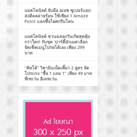
แมคโดนัลด์ จับมือ อเมซ ซูเปอร์แอป
ส่งดีลคลายร้อน ใช้เพียง 1 Amaze
Point แลกซื้อไอศกรีมโคน
แมคโดนัลด์ ชวนฉลองวันเกิดสุดคุ้ม
กว่าใคร! กับชุด ‘ปาร์ตี้@แมค’เลือก
จัดเซ็ตเมนูโปรดได้เอง เพียง 299
บาท
“คิทโด้” วิตามินเม็ดเคี้ยว 2 สูตร จัด
โปรแรง “ซื้อ 1 แถม 1” เพียง 49 บาท
ที่เซเว่น อีเลฟเว่น