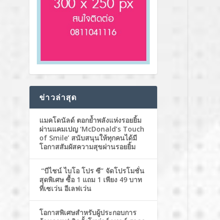
ข่าวล่าสุด
แมคโดนัลด์ ตอกย้ำพลังแห่งรอยยิ้ม
ผ่านแคมเปญ ‘McDonald’s Touch
of Smile’ สนับสนุนให้ทุกคนได้มี
โอกาสสัมผัสความสุขผ่านรอยยิ้ม
“บีไชน์ ไบโอ โปร ซี” จัดโปรโมชั่น
สุดพิเศษ ซื้อ 1 แถม 1 เพียง 49 บาท
ที่เซเว่น อีเลฟเว่น
โอกาสพิเศษสำหรับผู้ประกอบการ