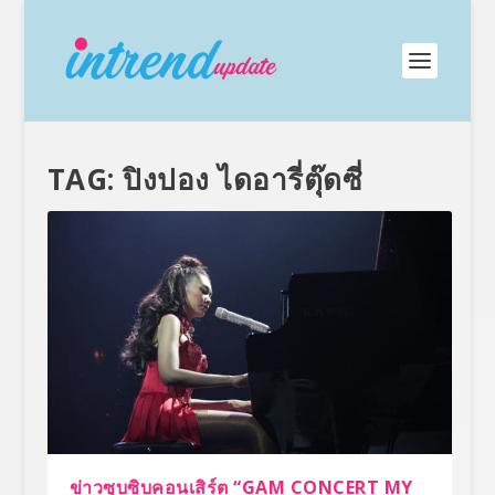
TAG:
ปิงปอง ไดอารี่ตุ๊ดซี่
ข่าวซุบซิบคอนเสิร์ต “GAM CONCERT MY