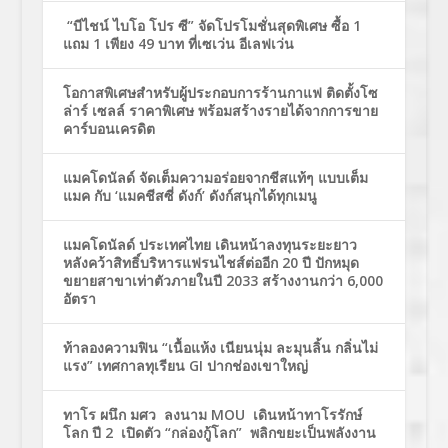
“บีไชน์ ไบโอ โปร ซี” จัดโปรโมชั่นสุดพิเศษ ซื้อ 1
แถม 1 เพียง 49 บาท ที่เซเว่น อีเลฟเว่น
โอกาสพิเศษสำหรับผู้ประกอบการร้านกาแฟ ติดตั้งโซ
ล่าร์ เซลล์ ราคาพิเศษ พร้อมสร้างรายได้จากการขาย
คาร์บอนเครดิต
แมคโดนัลด์ จัดเต็มความอร่อยจากชีสแท้ๆ แบบเต็ม
แมค กับ ‘แมคชีสซี่ ดังก์’ ดังก์สนุกได้ทุกเมนู
แมคโดนัลด์ ประเทศไทย เดินหน้าลงทุนระยะยาว
หลังคว้าสิทธิ์บริหารแฟรนไชส์ต่ออีก 20 ปี ปักหมุด
ขยายสาขาเท่าตัวภายในปี 2033 สร้างงานกว่า 6,000
อัตรา
ท้าลองความฟิน “เนื้อแห้ง เนียนนุ่ม ละมุนลิ้น กลิ่นไม่
แรง” เทศกาลทุเรียน GI ปากช่องเขาใหญ่
ทาโร ผนึก มศว ลงนาม MOU เดินหน้าทาโรรักษ์
โลก ปี 2 เปิดตัว “กล่องกู้โลก” พลิกขยะเป็นพลังงาน