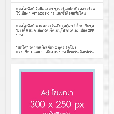
แมคโดนัลด์ จับมือ อเมซ ซูเปอร์แอปส่งดีลคลายร้อน
ใช้เพียง 1 Amaze Point แลกซื้อไอศกรีมโคน
แมคโดนัลด์ ชวนฉลองวันเกิดสุดคุ้มกว่าใคร! กับชุด
‘ปาร์ตี้@แมค’เลือกจัดเซ็ตเมนูโปรดได้เอง เพียง 299
บาท
“คิทโด้” วิตามินเม็ดเคี้ยว 2 สูตร จัดโปร
แรง “ซื้อ 1 แถม 1” เพียง 49 บาท ที่เซเว่น อีเลฟเว่น