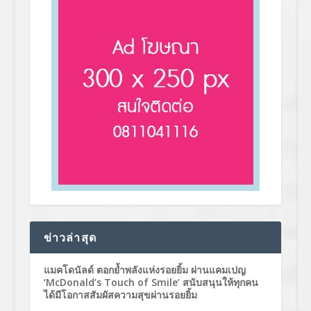
ข่าวล่าสุด
แมคโดนัลด์ ตอกย้ำพลังแห่งรอยยิ้ม ผ่านแคมเปญ
‘McDonald’s Touch of Smile’ สนับสนุนให้ทุกคน
ได้มีโอกาสสัมผัสความสุขผ่านรอยยิ้ม