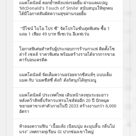
แมคโดนัลด์ ตอกย้ำพลังแห่งรอยยิ้ม ผ่านแคมเปญ
‘McDonald’s Touch of Smile’ สนับสนุนให้ทุกคน
ได้มีโอกาสสัมผัสความสุขผ่านรอยยิ้ม
“บีไชน์ ไบโอ โปร ซี” จัดโปรโมชั่นสุดพิเศษ ซื้อ 1
แถม 1 เพียง 49 บาท ที่เซเว่น อีเลฟเว่น
โอกาสพิเศษสำหรับผู้ประกอบการร้านกาแฟ ติดตั้งโซ
ล่าร์ เซลล์ ราคาพิเศษ พร้อมสร้างรายได้จากการขาย
คาร์บอนเครดิต
แมคโดนัลด์ จัดเต็มความอร่อยจากชีสแท้ๆ แบบเต็ม
แมค กับ ‘แมคชีสซี่ ดังก์’ ดังก์สนุกได้ทุกเมนู
แมคโดนัลด์ ประเทศไทย เดินหน้าลงทุนระยะยาว
หลังคว้าสิทธิ์บริหารแฟรนไชส์ต่ออีก 20 ปี ปักหมุด
ขยายสาขาเท่าตัวภายในปี 2033 สร้างงานกว่า 6,000
อัตรา
ท้าลองความฟิน “เนื้อแห้ง เนียนนุ่ม ละมุนลิ้น กลิ่นไม่
แรง” เทศกาลทุเรียน GI ปากช่องเขาใหญ่