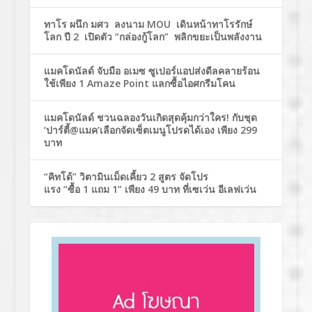
ทาโร ผนึก มศว ลงนาม MOU เดินหน้าทาโรรักษ์
โลก ปี 2 เปิดตัว “กล่องกู้โลก” พลิกขยะเป็นพลังงาน
แมคโดนัลด์ จับมือ อเมซ ซูเปอร์แอปส่งดีลคลายร้อน
ใช้เพียง 1 Amaze Point แลกซื้อไอศกรีมโคน
แมคโดนัลด์ ชวนฉลองวันเกิดสุดคุ้มกว่าใคร! กับชุด
‘ปาร์ตี้@แมค’เลือกจัดเซ็ตเมนูโปรดได้เอง เพียง 299
บาท
“คิทโด้” วิตามินเม็ดเคี้ยว 2 สูตร จัดโปร
แรง “ซื้อ 1 แถม 1” เพียง 49 บาท ที่เซเว่น อีเลฟเว่น