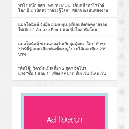
ทาโร ผนึก มศว ลงนาม MOU เดินหน้าทาโรรักษ์
โลก ปี 2 เปิดตัว “กล่องกู้โลก” พลิกขยะเป็นพลังงาน
แมคโดนัลด์ จับมือ อเมซ ซูเปอร์แอปส่งดีลคลายร้อน
ใช้เพียง 1 Amaze Point แลกซื้อไอศกรีมโคน
แมคโดนัลด์ ชวนฉลองวันเกิดสุดคุ้มกว่าใคร! กับชุด
‘ปาร์ตี้@แมค’เลือกจัดเซ็ตเมนูโปรดได้เอง เพียง 299
บาท
“คิทโด้” วิตามินเม็ดเคี้ยว 2 สูตร จัดโปร
แรง “ซื้อ 1 แถม 1” เพียง 49 บาท ที่เซเว่น อีเลฟเว่น