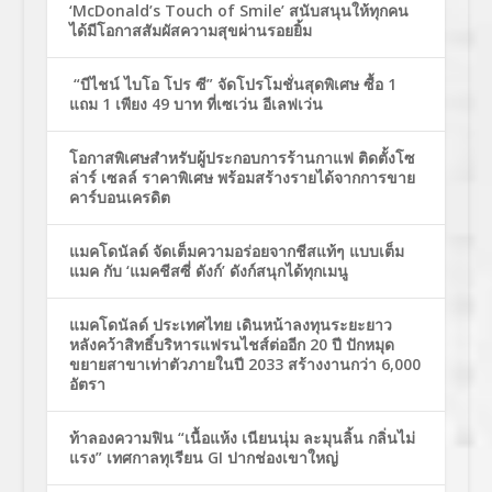
‘McDonald’s Touch of Smile’ สนับสนุนให้ทุกคน
ได้มีโอกาสสัมผัสความสุขผ่านรอยยิ้ม
“บีไชน์ ไบโอ โปร ซี” จัดโปรโมชั่นสุดพิเศษ ซื้อ 1
แถม 1 เพียง 49 บาท ที่เซเว่น อีเลฟเว่น
โอกาสพิเศษสำหรับผู้ประกอบการร้านกาแฟ ติดตั้งโซ
ล่าร์ เซลล์ ราคาพิเศษ พร้อมสร้างรายได้จากการขาย
คาร์บอนเครดิต
แมคโดนัลด์ จัดเต็มความอร่อยจากชีสแท้ๆ แบบเต็ม
แมค กับ ‘แมคชีสซี่ ดังก์’ ดังก์สนุกได้ทุกเมนู
แมคโดนัลด์ ประเทศไทย เดินหน้าลงทุนระยะยาว
หลังคว้าสิทธิ์บริหารแฟรนไชส์ต่ออีก 20 ปี ปักหมุด
ขยายสาขาเท่าตัวภายในปี 2033 สร้างงานกว่า 6,000
อัตรา
ท้าลองความฟิน “เนื้อแห้ง เนียนนุ่ม ละมุนลิ้น กลิ่นไม่
แรง” เทศกาลทุเรียน GI ปากช่องเขาใหญ่