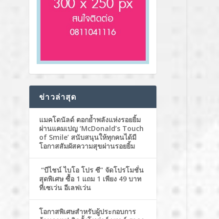
ข่าวล่าสุด
แมคโดนัลด์ ตอกย้ำพลังแห่งรอยยิ้ม
ผ่านแคมเปญ ‘McDonald’s Touch
of Smile’ สนับสนุนให้ทุกคนได้มี
โอกาสสัมผัสความสุขผ่านรอยยิ้ม
“บีไชน์ ไบโอ โปร ซี” จัดโปรโมชั่น
สุดพิเศษ ซื้อ 1 แถม 1 เพียง 49 บาท
ที่เซเว่น อีเลฟเว่น
โอกาสพิเศษสำหรับผู้ประกอบการ