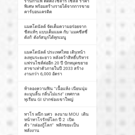
ร้านกาแฟ ติดตั้งโซล่าร์ เซลล์ ราคา
พิเศษ พร้อมสร้างรายได้จากการขาย
คาร์บอนเครดิต
แมคโดนัลด์ จัดเต็มความอร่อยจาก
ชีสแท้ๆ แบบเต็มแมค กับ ‘แมคชีสซี่
ดังก์’ ดังก์สนุกได้ทุกเมนู
แมคโดนัลด์ ประเทศไทย เดินหน้า
ลงทุนระยะยาว หลังคว้าสิทธิ์บริหาร
แฟรนไชส์ต่ออีก 20 ปี ปักหมุดขยาย
สาขาเท่าตัวภายในปี 2033 สร้าง
งานกว่า 6,000 อัตรา
ท้าลองความฟิน “เนื้อแห้ง เนียนนุ่ม
ละมุนลิ้น กลิ่นไม่แรง” เทศกาล
ทุเรียน GI ปากช่องเขาใหญ่
ทาโร ผนึก มศว ลงนาม MOU เดิน
หน้าทาโรรักษ์โลก ปี 2 เปิด
ตัว “กล่องกู้โลก” พลิกขยะเป็น
พลังงาน