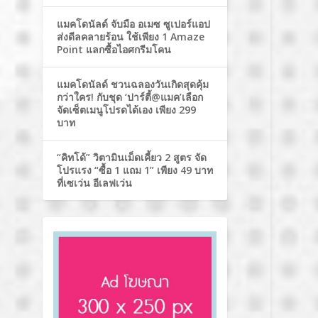
แมคโดนัลด์ จับมือ อเมซ ซูเปอร์แอป
ส่งดีลคลายร้อน ใช้เพียง 1 Amaze
Point แลกซื้อไอศกรีมโคน
แมคโดนัลด์ ชวนฉลองวันเกิดสุดคุ้ม
กว่าใคร! กับชุด ‘ปาร์ตี้@แมค’เลือก
จัดเซ็ตเมนูโปรดได้เอง เพียง 299
บาท
“คิทโด้” วิตามินเม็ดเคี้ยว 2 สูตร จัด
โปรแรง “ซื้อ 1 แถม 1” เพียง 49 บาท
ที่เซเว่น อีเลฟเว่น