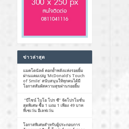
ข่าวล่าสุด
แมคโดนัลด์ ตอกย้ำพลังแห่งรอยยิ้ม
ผ่านแคมเปญ ‘McDonald’s Touch
of Smile’ สนับสนุนให้ทุกคนได้มี
โอกาสสัมผัสความสุขผ่านรอยยิ้ม
“บีไชน์ ไบโอ โปร ซี” จัดโปรโมชั่น
สุดพิเศษ ซื้อ 1 แถม 1 เพียง 49 บาท
ที่เซเว่น อีเลฟเว่น
โอกาสพิเศษสำหรับผู้ประกอบการ