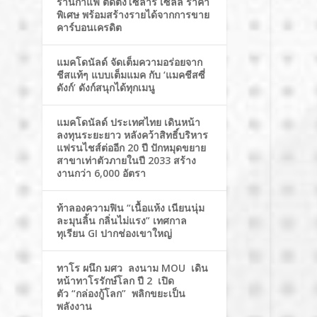
ร้านกาแฟ ติดตั้งโซล่าร์ เซลล์ ราคา
พิเศษ พร้อมสร้างรายได้จากการขาย
คาร์บอนเครดิต
แมคโดนัลด์ จัดเต็มความอร่อยจาก
ชีสแท้ๆ แบบเต็มแมค กับ ‘แมคชีสซี่
ดังก์’ ดังก์สนุกได้ทุกเมนู
แมคโดนัลด์ ประเทศไทย เดินหน้า
ลงทุนระยะยาว หลังคว้าสิทธิ์บริหาร
แฟรนไชส์ต่ออีก 20 ปี ปักหมุดขยาย
สาขาเท่าตัวภายในปี 2033 สร้าง
งานกว่า 6,000 อัตรา
ท้าลองความฟิน “เนื้อแห้ง เนียนนุ่ม
ละมุนลิ้น กลิ่นไม่แรง” เทศกาล
ทุเรียน GI ปากช่องเขาใหญ่
ทาโร ผนึก มศว ลงนาม MOU เดิน
หน้าทาโรรักษ์โลก ปี 2 เปิด
ตัว “กล่องกู้โลก” พลิกขยะเป็น
พลังงาน