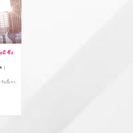
มี ซึ่ง
|
ันนี้เรา