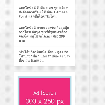
แมคโดนัลด์ จับมือ อเมซ ซูเปอร์แอป
ส่งดีลคลายร้อน ใช้เพียง 1 Amaze
Point แลกซื้อไอศกรีมโคน
แมคโดนัลด์ ชวนฉลองวันเกิดสุดคุ้ม
กว่าใคร! กับชุด ‘ปาร์ตี้@แมค’เลือก
จัดเซ็ตเมนูโปรดได้เอง เพียง 299
บาท
“คิทโด้” วิตามินเม็ดเคี้ยว 2 สูตร จัด
โปรแรง “ซื้อ 1 แถม 1” เพียง 49 บาท
ที่เซเว่น อีเลฟเว่น