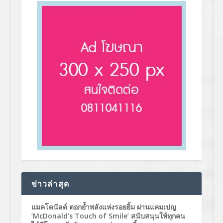
ข่าวล่าสุด
แมคโดนัลด์ ตอกย้ำพลังแห่งรอยยิ้ม ผ่านแคมเปญ
‘McDonald’s Touch of Smile’ สนับสนุนให้ทุกคน