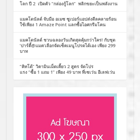
โลก ปี 2 เปิดตัว “กล่องกู้โลก” พลิกขยะเป็นพลังงาน
แมคโดนัลด์ จับมือ อเมซ ซูเปอร์แอปส่งดีลคลายร้อน
ใช้เพียง 1 Amaze Point แลกซื้อไอศกรีมโคน
แมคโดนัลด์ ชวนฉลองวันเกิดสุดคุ้มกว่าใคร! กับชุด
‘ปาร์ตี้@แมค’เลือกจัดเซ็ตเมนูโปรดได้เอง เพียง 299
บาท
“คิทโด้” วิตามินเม็ดเคี้ยว 2 สูตร จัดโปร
แรง “ซื้อ 1 แถม 1” เพียง 49 บาท ที่เซเว่น อีเลฟเว่น