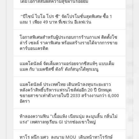
ได้มีโอกาสสัมผัสความสุขผ่านรอยยิ้ม
“บีไชน์ ไบโอ โปร ซี” จัดโปรโมชั่นสุดพิเศษ ซื้อ 1
แถม 1 เพียง 49 บาท ที่เซเว่น อีเลฟเว่น
โอกาสพิเศษสำหรับผู้ประกอบการร้านกาแฟ ติดตั้งโซ
ล่าร์ เซลล์ ราคาพิเศษ พร้อมสร้างรายได้จากการขาย
คาร์บอนเครดิต
แมคโดนัลด์ จัดเต็มความอร่อยจากชีสแท้ๆ แบบเต็ม
แมค กับ ‘แมคชีสซี่ ดังก์’ ดังก์สนุกได้ทุกเมนู
แมคโดนัลด์ ประเทศไทย เดินหน้าลงทุนระยะยาว
หลังคว้าสิทธิ์บริหารแฟรนไชส์ต่ออีก 20 ปี ปักหมุด
ขยายสาขาเท่าตัวภายในปี 2033 สร้างงานกว่า 6,000
อัตรา
ท้าลองความฟิน “เนื้อแห้ง เนียนนุ่ม ละมุนลิ้น กลิ่นไม่
แรง” เทศกาลทุเรียน GI ปากช่องเขาใหญ่
ทาโร ผนึก มศว ลงนาม MOU เดินหน้าทาโรรักษ์