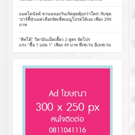
แมคโดนัลด์ ชวนฉลองวันเกิดสุดคุ้มกว่าใคร! กับชุด
‘ปาร์ตี้@แมค’เลือกจัดเซ็ตเมนูโปรดได้เอง เพียง 299
บาท
“คิทโด้” วิตามินเม็ดเคี้ยว 2 สูตร จัดโปร
แรง “ซื้อ 1 แถม 1” เพียง 49 บาท ที่เซเว่น อีเลฟเว่น