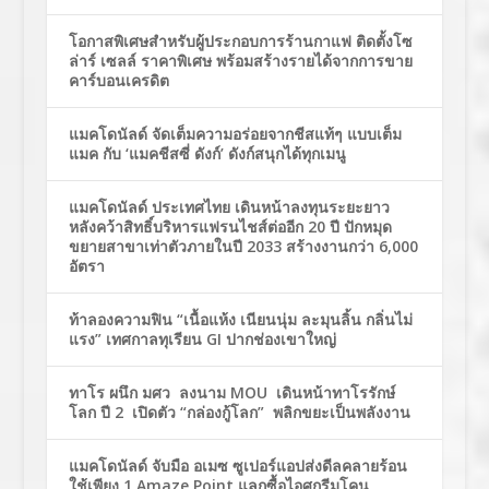
โอกาสพิเศษสำหรับผู้ประกอบการร้านกาแฟ ติดตั้งโซ
ล่าร์ เซลล์ ราคาพิเศษ พร้อมสร้างรายได้จากการขาย
คาร์บอนเครดิต
แมคโดนัลด์ จัดเต็มความอร่อยจากชีสแท้ๆ แบบเต็ม
แมค กับ ‘แมคชีสซี่ ดังก์’ ดังก์สนุกได้ทุกเมนู
แมคโดนัลด์ ประเทศไทย เดินหน้าลงทุนระยะยาว
หลังคว้าสิทธิ์บริหารแฟรนไชส์ต่ออีก 20 ปี ปักหมุด
ขยายสาขาเท่าตัวภายในปี 2033 สร้างงานกว่า 6,000
อัตรา
ท้าลองความฟิน “เนื้อแห้ง เนียนนุ่ม ละมุนลิ้น กลิ่นไม่
แรง” เทศกาลทุเรียน GI ปากช่องเขาใหญ่
ทาโร ผนึก มศว ลงนาม MOU เดินหน้าทาโรรักษ์
โลก ปี 2 เปิดตัว “กล่องกู้โลก” พลิกขยะเป็นพลังงาน
แมคโดนัลด์ จับมือ อเมซ ซูเปอร์แอปส่งดีลคลายร้อน
ใช้เพียง 1 Amaze Point แลกซื้อไอศกรีมโคน