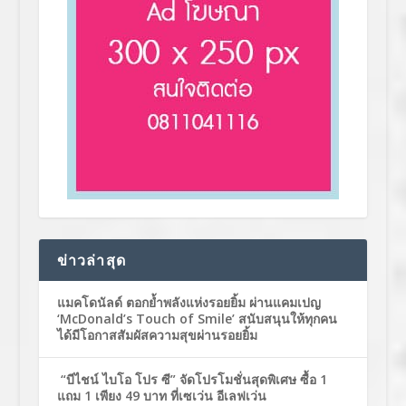
ข่าวล่าสุด
แมคโดนัลด์ ตอกย้ำพลังแห่งรอยยิ้ม ผ่านแคมเปญ
‘McDonald’s Touch of Smile’ สนับสนุนให้ทุกคน
ได้มีโอกาสสัมผัสความสุขผ่านรอยยิ้ม
“บีไชน์ ไบโอ โปร ซี” จัดโปรโมชั่นสุดพิเศษ ซื้อ 1
แถม 1 เพียง 49 บาท ที่เซเว่น อีเลฟเว่น