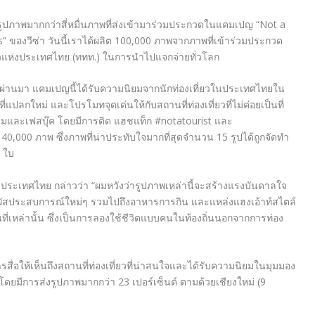
ปภาพมากกว่าสี่หมื่นภาพที่ส่งเข้ามาร่วมประกวดในแคมเปญ “Not a
” ของวีซ่า วันนี้เราได้ผลิต 100,000 ภาพจากภาพที่เข้าร่วมประกวด
ี่ยวแห่งประเทศไทย (ททท.) ในการนำไปแจกจ่ายทั่วโลก
ปีที่ผ่านมา แคมเปญนี้ได้รับความนิยมจากนักท่องเที่ยวในประเทศไทยใน
ี่แปลกใหม่ และโปรโมทจุดเด่นให้กับสถานที่ท่องเที่ยวที่ไม่ค่อยเป็นที่
รมและเฟสบุ๊ค โดยมีการติด แฮชแท็ก #notatourist และ
0,000 ภาพ ซึ่งภาพที่น่าประทับใจมากที่สุดจำนวน 15 รูปได้ถูกจัดทำ
 ใบ
ะจำประเทศไทย กล่าวว่า “ผมหวังว่ารูปภาพเหล่านี้จะสร้างแรงบันดาลใจ
ัมผัสประสบการณ์ใหม่ๆ รวมไปถึงอาหารการกิน และแหล่งแฮงเอ้าท์สไตล์
่เหล่านั้น ซึ่งเป็นการลองใช้ชีวิตแบบคนในท้องถิ่นนอกจากการท่อง
รสื่อให้เห็นถึงสถานที่ท่องเที่ยวที่น่าสนใจและได้รับความนิยมในมุมมอง
โดยมีการส่งรูปภาพมากกว่า 23 เปอร์เซ็นต์ ตามด้วยเชียงใหม่ (9