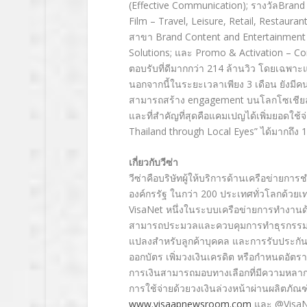
(Effective Communication); รางวัลBrand
Film – Travel, Leisure, Retail, Restaura
สาขา Brand Content and Entertainment –
Solutions; และ Promo & Activation – Co
ตอบรับที่ดีมากกว่า 214 ล้านวิว โดยเฉพาะแค
นอกจากนี้ในระยะเวลาเพียง 3 เดือน ยังมี
สามารถสร้าง engagement บนโลกโซเชียลมีเด
และที่สำคัญที่สุดคือแคมเปญได้เพิ่มยอดใช
Thailand through Local Eyes” ได้มากถึง 12
เกี่ยวกับวีซ่า
วีซ่าคือบริษัทผู้ให้บริการด้านเครือข่ายก
องค์กรรัฐ ในกว่า 200 ประเทศทั่วโลกด้วยเ
VisaNet หนึ่งในระบบเครือข่ายการทำงานด้า
สามารถประมวลและควบคุมการทำธุรกรรมได้
แปลงสำหรับลูกค้าบุคคล และการรับประกันก
ออกบัตร เพิ่มวงเงินเครดิต หรือกำหนดอัตราค
การเงินสามารถมอบทางเลือกที่มีความหลากห
การใช้จ่ายด้วยวงเงินล่วงหน้าผ่านผลิตภัณฑ์บั
www.visaapnewsroom.com
และ @VisaN