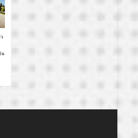
ัว
่น