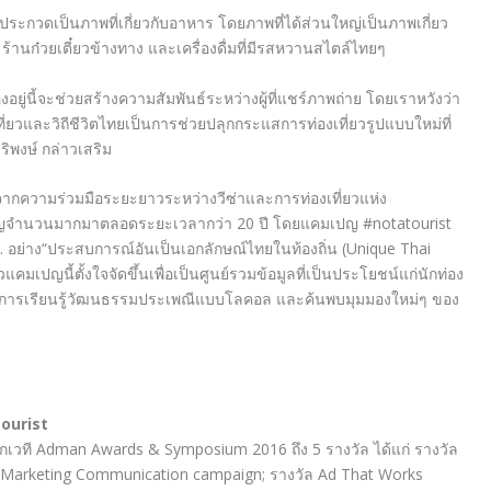
ข้าประกวดเป็นภาพที่เกี่ยวกับอาหาร โดยภาพที่ได้ส่วนใหญ่เป็นภาพเกี่ยว
้านก๋วยเตี๋ยวข้างทาง และเครื่องดื่มที่มีรสหวานสไตล์ไทยๆ
งอยู่นี้จะช่วยสร้างความสัมพันธ์ระหว่างผู้ที่แชร์ภาพถ่าย โดยเราหวังว่า
เที่ยวและวิถีชีวิตไทยเป็นการช่วยปลุกกระแสการท่องเที่ยวรูปแบบใหม่ที่
ริพงษ์ กล่าวเสริม
ากความร่วมมือระยะยาวระหว่างวีซ่าและการท่องเที่ยวแห่ง
มเปญจำนวนมากมาตลอดระยะเวลากว่า 20 ปี โดยแคมเปญ #notatourist
อย่าง“ประสบการณ์อันเป็นเอกลักษณ์ไทยในท้องถิ่น (Unique Thai
คมเปญนี้ตั้งใจจัดขึ้นเพื่อเป็นศูนย์รวมข้อมูลที่เป็นประโยชน์แก่นักท่อง
บการเรียนรู้วัฒนธรรมประเพณีแบบโลคอล และค้นพบมุมมองใหม่ๆ ของ
ourist
กเวที Adman Awards & Symposium 2016 ถึง 5 รางวัล ได้แก่ รางวัล
ed Marketing Communication campaign; รางวัล Ad That Works