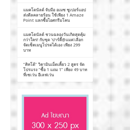
แมคโดนัลด์ จับมือ อเมซ ซูเปอร์แอป
ส่งดีลคลายร้อน ใช้เพียง 1 Amaze
Point แลกซื้อไอศกรีมโคน
แมคโดนัลด์ ชวนฉลองวันเกิดสุดคุ้ม
กว่าใคร! กับชุด ‘ปาร์ตี้@แมค’เลือก
จัดเซ็ตเมนูโปรดได้เอง เพียง 299
บาท
“คิทโด้” วิตามินเม็ดเคี้ยว 2 สูตร จัด
โปรแรง “ซื้อ 1 แถม 1” เพียง 49 บาท
ที่เซเว่น อีเลฟเว่น