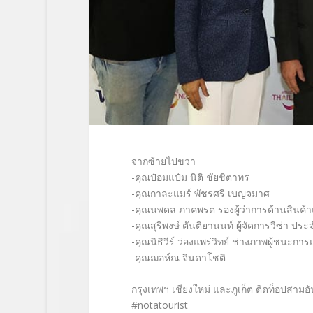
จากซ้ายไปขวา
-คุณป๋อมแป๋ม นิติ ชัยชิตาทร
-คุณกาละแมร์ พัชรศรี เบญจมาศ
-คุณนพดล ภาคพรต รองผู้ว่าการด้านสินค้าแ
-คุณสุริพงษ์ ตันติยานนท์ ผู้จัดการวีซ่า ป
-คุณนิธิวีร์ ว่องแพร่วิทย์ ช่างภาพผู้ชนะก
-คุณฌอห์ณ จินดาโชติ
กรุงเทพฯ เชียงใหม่ และภูเก็ต ติดท็อปสามอั
#notatourist