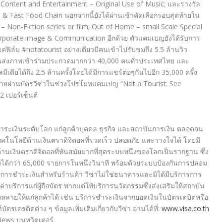
 Content and Entertainment – Original Use of Music; และรางวัล
nt & Fast Food Chain นอกจากนี้ยังได้ผ่านเข้าคัดเลือกรอบสุดท้ายใน
 Non-Fiction series or film; Out of Home – small Scale Special
rporate image & Communication อีกด้วย ตัวแคมเปญยังได้รับการ
่ฟิล์ม #notatourist อย่างเดียวมีคนเข้าไปรับชมถึง 5.5 ล้านวิว
คนส่งภาพเข้าร่วมประกวดมากกว่า 40,000 คนทั่วประเทศไทย และ
ียได้ถึง 2.5 ล้านครั้งโดยได้มีการแชร์ต่อๆกันไปอีก 35,000 ครั้ง
้จ่ายผ่านบัตรวีซ่าในช่วงโปรโมทแคมเปญ “Not a Tourist: See
 เปอร์เซ็นต์
ารชำระเงินระดับโลก แก่ลูกค้าบุคคล ธุรกิจ และสถาบันการเงิน ตลอดจน
ทคโนโลยีด้านเงินตราดิจิตอลที่รวดเร็ว ปลอดภัย และวางใจได้ โดยมี
นเงินตราดิจิตอลที่ทันสมัยมากที่สุดระบบหนึ่งของโลกเป็นรากฐาน ซึ่ง
กว่า 65,000 รายการในหนึ่งวินาที พร้อมด้วยระบบป้องกันการปลอม
ารชำระเงินสำหรับร้านค้า วีซ่าไม่ใช่ธนาคารและมิได้มีบริการการ
่าบริการแก่ผู้ถือบัตร หากแต่ให้บริการนวัตกรรมซึ่งส่งเสริมให้สถาบัน
ลายให้แก่ลูกค้าได้ เช่น บริการชำระเงินจากยอดเงินในบัตรเดบิตหรือ
ตรเครดิตต่าง ๆ ข้อมูลเพิ่มเติมเกี่ยวกับวีซ่า อ่านได้ที่:
www.visa.co.th
ews บนทวิตเตอร์