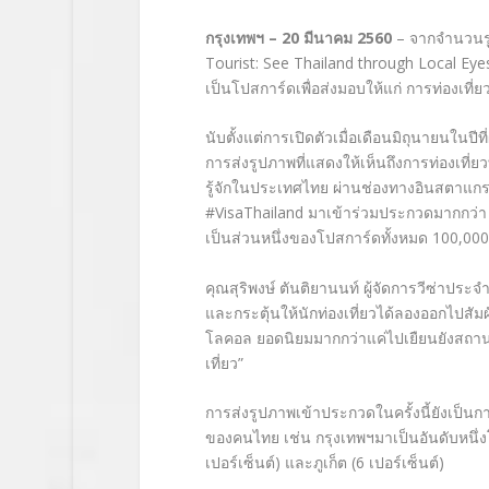
กรุงเทพฯ
– 20 มีนาคม 2560
– จากจำนวนรู
Tourist: See Thailand through Local Eyes
เป็นโปสการ์ดเพื่อส่งมอบให้แก่ การท่องเท
นับตั้งแต่การเปิดตัวเมื่อเดือนมิถุนายนใน
การส่งรูปภาพที่แสดงให้เห็นถึงการท่องเที่ยวท
รู้จักในประเทศไทย ผ่านช่องทางอินสตาแก
#VisaThailand มาเข้าร่วมประกวดมากกว่า 4
เป็นส่วนหนึ่งของโปสการ์ดทั้งหมด 100,000
คุณสุริพงษ์ ตันติยานนท์ ผู้จัดการวีซ่าปร
และกระตุ้นให้นักท่องเที่ยวได้ลองออกไปส
โลคอล ยอดนิยมมากกว่าแค่ไปเยืยนยังสถานที
เที่ยว”
การส่งรูปภาพเข้าประกวดในครั้งนี้ยังเป็นกา
ของคนไทย เช่น กรุงเทพฯมาเป็นอันดับหนึ่ง
เปอร์เซ็นต์) และภูเก็ต (6 เปอร์เซ็นต์)