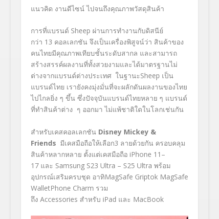
แนวคิด งานดีไซน์ ไปจนถึงคุณภาพวัสดุสินค้า
การที่แบรนด์ Sheep ผ่านการทำงานกับดิสนีย์
กว่า 13 คอลเลกชัน จึงเป็นเครื่องพิสูจน์ว่า สินค้าของ
คนไทยมีคุณภาพเทียบชั้นระดับสากล และสามารถ
สร้างสรรค์ผลงานที่ทั้งสวยงามและได้มาตรฐานไม่
ต่างจากแบรนด์ต่างประเทศ ในฐานะSheep เป็น
แบรนด์ไทย เรายังคงมุ่งมั่นที่จะผลักดันผลงานของไทย
ไปไกลยิ่ง ๆ ขึ้น ซึ่งปัจจุบันแบรนด์ไทยหลาย ๆ แบรนด์
ที่ทำสินค้าต่าง ๆ ออกมา ไม่แพ้ชาติใดในโลกเช่นกัน
สำหรับเคสคอลเลกชัน
Disney Mickey &
Friends
มีเคสมือถือให้เลือก3 ลายด้วยกัน ครอบคลุม
สินค้าหลากหลาย ตั้งแต่เคสมือถือ iPhone 11–
17 และ Samsung S23 Ultra – S25 Ultra พร้อม
อุปกรณ์เสริมครบชุด อาทิMagSafe Griptok MagSafe
WalletPhone Charm รวม
ถึง Accessories สำหรับ iPad และ MacBook