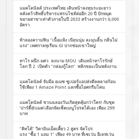
แมคโดนัลด์ ประเทศไทย เดินหน้าลงทุนระยะยาว
หลังคว้าสิทธิ์บริหารแฟรนไชส์ต่ออีก 20 ปี ปักหมุด
ขยายสาขาเท่าตัวภายในปี 2033 สร้างงานกว่า 6,000
อัตรา
ท้าลองความฟิน “เนื้อแห้ง เนียนนุ่ม ละมุนลิ้น กลิ่นไม่
แรง” เทศกาลทุเรียน GI ปากช่องเขาใหญ่
ทาโร ผนึก มศว ลงนาม MOU เดินหน้าทาโรรักษ์
โลก ปี 2 เปิดตัว “กล่องกู้โลก” พลิกขยะเป็นพลังงาน
แมคโดนัลด์ จับมือ อเมซ ซูเปอร์แอปส่งดีลคลายร้อน
ใช้เพียง 1 Amaze Point แลกซื้อไอศกรีมโคน
แมคโดนัลด์ ชวนฉลองวันเกิดสุดคุ้มกว่าใคร! กับชุด
‘ปาร์ตี้@แมค’เลือกจัดเซ็ตเมนูโปรดได้เอง เพียง 299
บาท
“คิทโด้” วิตามินเม็ดเคี้ยว 2 สูตร จัดโปร
แรง “ซื้อ 1 แถม 1” เพียง 49 บาท ที่เซเว่น อีเลฟเว่น