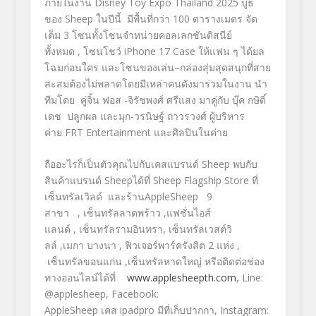
ภายในงาน Disney Toy Expo Thailand 2025 บูธ
ของ Sheep ในปีนี้ มีพื้นที่กว่า 100 ตารางเมตร จัด
เต็ม 3 โซนทั้งโซนจำหน่ายคอลเลกชันดิสนีย์
ทั้งหมด , โซนโชว์ iPhone 17 Case ให้แฟน ๆ ได้ยล
โฉมก่อนใคร และโซนของเล่น–กล่องสุ่มสุดสนุกที่สาย
สะสมต้องไม่พลาดโดยมีเหล่าคนดังมาร่วมในงาน นำ
ทีมโดย คู่จิ้น ฟอส -จิรัชพงศ์ ศรีแสง มาคู่กับ บุ๊ค กษิดิ์
เดช ปลูกผล และมุก-วรนิษฐ์ ถาวรวงศ์ ผู้บริหาร
ค่าย FRT Entertainment และศิลปินในค่าย
ถืออะไรก็เป็นตัวคุณไปกับเคสแบรนด์ Sheep พบกับ
สินค้าแบรนด์ Sheepได้ที่ Sheep Flagship Store ที่
เซ็นทรัลเวิลด์ และร้านAppleSheep 9
สาขา , เซ็นทรัลลาดพร้าว ,แฟชั่นไอส์
แลนด์ , เซ็นทรัลรามอินทรา, เซ็นทรัลเวสต์วิ
ลล์ ,เมกา บางนา , ฟิวเจอร์พาร์ครังสิต 2 แห่ง ,
เซ็นทรัลขอนแก่น ,เซ็นทรัลหาดใหญ่ หรือติดต่อช่อง
ทางออนไลน์ได้ที่
www.applesheepth.com
, Line:
@applesheep, Facebook:
AppleSheep เคส ipadpro มีที่เก็บปากกา, Instagram: