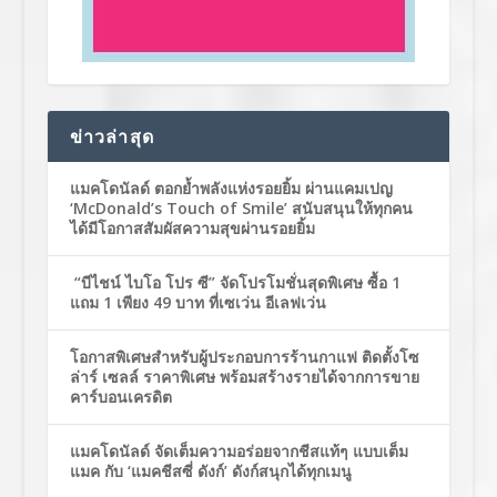
ข่าวล่าสุด
แมคโดนัลด์ ตอกย้ำพลังแห่งรอยยิ้ม ผ่านแคมเปญ
‘McDonald’s Touch of Smile’ สนับสนุนให้ทุกคน
ได้มีโอกาสสัมผัสความสุขผ่านรอยยิ้ม
“บีไชน์ ไบโอ โปร ซี” จัดโปรโมชั่นสุดพิเศษ ซื้อ 1
แถม 1 เพียง 49 บาท ที่เซเว่น อีเลฟเว่น
โอกาสพิเศษสำหรับผู้ประกอบการร้านกาแฟ ติดตั้งโซ
ล่าร์ เซลล์ ราคาพิเศษ พร้อมสร้างรายได้จากการขาย
คาร์บอนเครดิต
แมคโดนัลด์ จัดเต็มความอร่อยจากชีสแท้ๆ แบบเต็ม
แมค กับ ‘แมคชีสซี่ ดังก์’ ดังก์สนุกได้ทุกเมนู