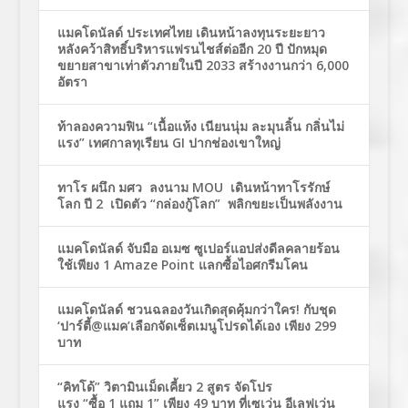
แมคโดนัลด์ ประเทศไทย เดินหน้าลงทุนระยะยาว
หลังคว้าสิทธิ์บริหารแฟรนไชส์ต่ออีก 20 ปี ปักหมุด
ขยายสาขาเท่าตัวภายในปี 2033 สร้างงานกว่า 6,000
อัตรา
ท้าลองความฟิน “เนื้อแห้ง เนียนนุ่ม ละมุนลิ้น กลิ่นไม่
แรง” เทศกาลทุเรียน GI ปากช่องเขาใหญ่
ทาโร ผนึก มศว ลงนาม MOU เดินหน้าทาโรรักษ์
โลก ปี 2 เปิดตัว “กล่องกู้โลก” พลิกขยะเป็นพลังงาน
แมคโดนัลด์ จับมือ อเมซ ซูเปอร์แอปส่งดีลคลายร้อน
ใช้เพียง 1 Amaze Point แลกซื้อไอศกรีมโคน
แมคโดนัลด์ ชวนฉลองวันเกิดสุดคุ้มกว่าใคร! กับชุด
‘ปาร์ตี้@แมค’เลือกจัดเซ็ตเมนูโปรดได้เอง เพียง 299
บาท
“คิทโด้” วิตามินเม็ดเคี้ยว 2 สูตร จัดโปร
แรง “ซื้อ 1 แถม 1” เพียง 49 บาท ที่เซเว่น อีเลฟเว่น