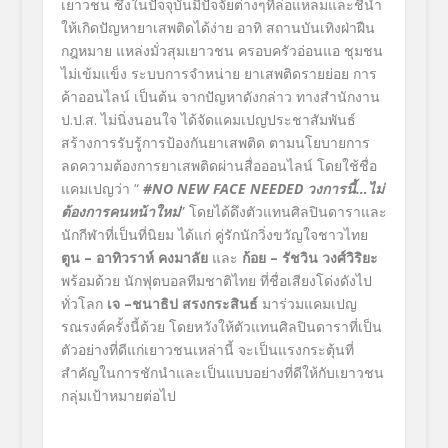
เยาวชน ซึ่งในปัจจุบันมีปัจจัยต่างๆที่ล่อแหลมและชี้นำ
ให้เกิดปัญหายาเสพติดได้ง่าย อาทิ สถานบันเทิงฝ่าฝืน
กฎหมาย แหล่งมั่วสุมเยาวชน ครอบครัวอ่อนแอ ชุมชน
ไม่เข้มแข็ง ระบบการจำหน่าย ยาเสพติดรายย่อย การ
ค้าออนไลน์ เป็นต้น จากปัญหาดังกล่าว ทางสำนักงาน
ป.ป.ส. ไม่นิ่งนอนใจ ได้จัดแคมเปญประชาสัมพันธ์
สร้างการรับรู้การป้องกันยาเสพติด ตามนโยบายการ
ลดความต้องการยาเสพติดผ่านสื่อออนไลน์ โดยใช้ชื่อ
แคมเปญว่า “
#NO NEW FACE NEEDED วงการนี้…ไม่
ต้องการคนหน้าใหม่
” โดยได้ดึงตัวแทนศิลปินดาราและ
นักกีฬาที่เป็นที่นิยม ได้แก่ คู่รักนักวิ่งขวัญใจชาวไทย
ตูน
– อาทิวราห์ คงมาลัย
และ
ก้อย
– รัชวิน วงศ์วิริยะ
พร้อมด้วย นักฟุตบอลทีมชาติไทย ที่ชื่อเสียงโด่งดังไป
ทั่วโลก
เจ
–ชนาธิป สรงกระสินธ์
มาร่วมแคมเปญ
รณรงค์ครั้งนี้ด้วย โดยหวังให้ตัวแทนศิลปินดาราที่เป็น
ตัวอย่างที่ดีแก่เยาวชนเหล่านี้ จะเป็นแรงกระตุ้นที่
สำคัญในการชักนำและเป็นแบบอย่างที่ดีให้กับเยาวชน
กลุ่มเป้าหมายต่อไป