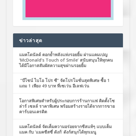
ข่าวล่าสุด
แมคโดนัลด์ ตอกย้ำพลังแห่งรอยยิ้ม ผ่านแคมเปญ
‘McDonald’s Touch of Smile’ สนับสนุนให้ทุกคน
ได้มีโอกาสสัมผัสความสุขผ่านรอยยิ้ม
“บีไชน์ ไบโอ โปร ซี” จัดโปรโมชั่นสุดพิเศษ ซื้อ 1
แถม 1 เพียง 49 บาท ที่เซเว่น อีเลฟเว่น
โอกาสพิเศษสำหรับผู้ประกอบการร้านกาแฟ ติดตั้งโซ
ล่าร์ เซลล์ ราคาพิเศษ พร้อมสร้างรายได้จากการขาย
คาร์บอนเครดิต
แมคโดนัลด์ จัดเต็มความอร่อยจากชีสแท้ๆ แบบเต็ม
แมค กับ ‘แมคชีสซี่ ดังก์’ ดังก์สนุกได้ทุกเมนู