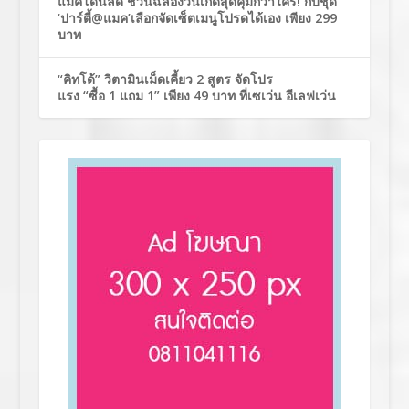
แมคโดนัลด์ ชวนฉลองวันเกิดสุดคุ้มกว่าใคร! กับชุด
‘ปาร์ตี้@แมค’เลือกจัดเซ็ตเมนูโปรดได้เอง เพียง 299
บาท
“คิทโด้” วิตามินเม็ดเคี้ยว 2 สูตร จัดโปร
แรง “ซื้อ 1 แถม 1” เพียง 49 บาท ที่เซเว่น อีเลฟเว่น