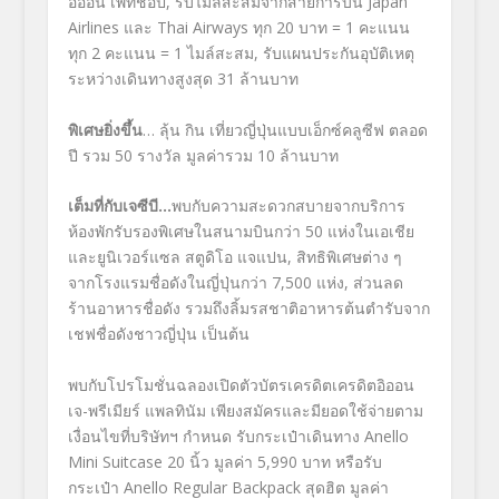
อิออน เพ็ทช็อป, รับไมล์สะสมจากสายการบิน Japan
Airlines และ Thai Airways ทุก 20 บาท = 1 คะแนน
ทุก 2 คะแนน = 1 ไมล์สะสม, รับแผนประกันอุบัติเหตุ
ระหว่างเดินทางสูงสุด 31 ล้านบาท
พิเศษยิ่งขึ้น
… ลุ้น กิน เที่ยวญี่ปุ่นแบบเอ็กซ์คลูซีฟ ตลอด
ปี รวม 50 รางวัล มูลค่ารวม 10 ล้านบาท
เต็มที่กับเจซีบี…
พบกับความสะดวกสบายจากบริการ
ห้องพักรับรองพิเศษในสนามบินกว่า 50 แห่งในเอเชีย
และยูนิเวอร์แซล สตูดิโอ แจแปน, สิทธิพิเศษต่าง ๆ
จากโรงแรมชื่อดังในญี่ปุ่นกว่า 7,500 แห่ง, ส่วนลด
ร้านอาหารชื่อดัง รวมถึงลิ้มรสชาติอาหารต้นตำรับจาก
เชฟชื่อดังชาวญี่ปุ่น เป็นต้น
พบกับโปรโมชั่นฉลองเปิดตัวบัตรเครดิตเครดิตอิออน
เจ-พรีเมียร์ แพลทินัม เพียงสมัครและมียอดใช้จ่ายตาม
เงื่อนไขที่บริษัทฯ กำหนด รับกระเป๋าเดินทาง Anello
Mini Suitcase 20 นิ้ว มูลค่า 5,990 บาท หรือรับ
กระเป๋า Anello Regular Backpack สุดฮิต มูลค่า