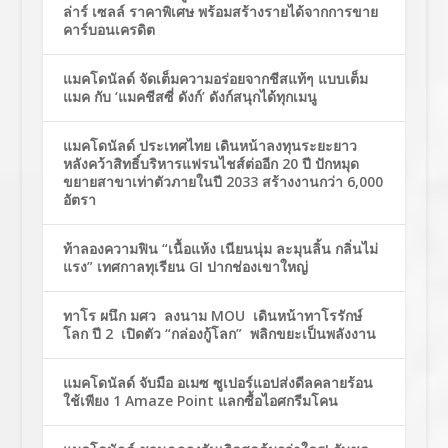
ล่าร์ เซลล์ ราคาพิเศษ พร้อมสร้างรายได้จากการขาย
คาร์บอนเครดิต
แมคโดนัลด์ จัดเต็มความอร่อยจากชีสแท้ๆ แบบเต็ม
แมค กับ ‘แมคชีสซี่ ดังก์’ ดังก์สนุกได้ทุกเมนู
แมคโดนัลด์ ประเทศไทย เดินหน้าลงทุนระยะยาว
หลังคว้าสิทธิ์บริหารแฟรนไชส์ต่ออีก 20 ปี ปักหมุด
ขยายสาขาเท่าตัวภายในปี 2033 สร้างงานกว่า 6,000
อัตรา
ท้าลองความฟิน “เนื้อแห้ง เนียนนุ่ม ละมุนลิ้น กลิ่นไม่
แรง” เทศกาลทุเรียน GI ปากช่องเขาใหญ่
ทาโร ผนึก มศว ลงนาม MOU เดินหน้าทาโรรักษ์
โลก ปี 2 เปิดตัว “กล่องกู้โลก” พลิกขยะเป็นพลังงาน
แมคโดนัลด์ จับมือ อเมซ ซูเปอร์แอปส่งดีลคลายร้อน
ใช้เพียง 1 Amaze Point แลกซื้อไอศกรีมโคน