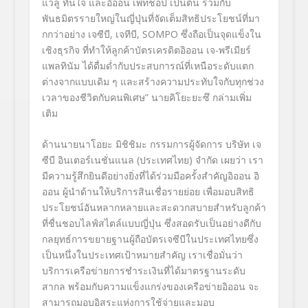
แวลู ทันใจ และอิออน เพ็ทช็อป เป็นต้น ร่วมกับ
พันธมิตรรายใหญ่ในญี่ปุ่นที่จัดเต็มสิทธิประโยชน์ที่มา
กกว่าอย่าง เจซีบี, เจทีบี, SOMPO ซึ่งถือเป็นจุดแข็งใน
เชิงธุรกิจ ที่ทำให้ลูกค้าบัตรเครดิตอิออน เจ-พรีเมียร์
แพลทินัม ได้ดื่มด่ำกับประสบการณ์ที่เหนือระดับแตก
ต่างจากแบบเดิม ๆ และสร้างความประทับใจกับทุกช่วง
เวลาของชีวิตกับคนพิเศษ” นายคิโยะยะซึ กล่ามเพิ่ม
เติม
ด้านนายนาโอยะ มิชิชิมะ กรรมการผู้จัดการ บริษัท เจ
ซีบี อินเตอร์เนชั่นแนล (ประเทศไทย) จำกัด เผยว่า เรา
มีความรู้สึกยินดีอย่างยิ่งที่ได้ร่วมมือครั้งสำคัญอิออน อิ
ออน ผู้นำด้านให้บริการสินเชื่อรายย่อย เพื่อมอบสิทธิ
ประโยชน์อันหลากหลายและสะดวกสบายสำหรับลูกค้า
ที่ชื่นชอบไลฟ์สไตล์แบบญี่ปุ่น ซึ่งสอดรับเป็นอย่างดีกับ
กลยุทธ์การขยายฐานผู้ถือบัตรเจซีบีในประเทศไทยซึ่ง
เป็นหนึ่งในประเทศเป้าหมายสำคัญ เราเชื่อมั่นว่า
บริการเครือข่ายการชำระเงินที่ได้มาตรฐานระดับ
สากล พร้อมกับความแข็งแกร่งของเครือข่ายอิออน จะ
สามารถมอบอิสระแห่งการใช้จ่ายและมอบ