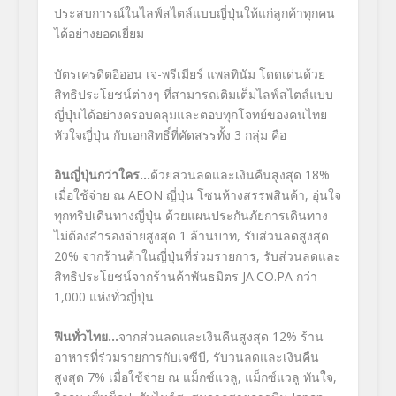
ประสบการณ์ในไลฟ์สไตล์แบบญี่ปุ่นให้แก่ลูกค้าทุกคน
ได้อย่างยอดเยี่ยม
บัตรเครดิตอิออน เจ-พรีเมียร์ แพลทินัม โดดเด่นด้วย
สิทธิประโยชน์ต่างๆ ที่สามารถเติมเต็มไลฟ์สไตล์แบบ
ญี่ปุ่นได้อย่างครอบคลุมและตอบทุกโจทย์ของคนไทย
หัวใจญี่ปุ่น กับเอกสิทธิ์ที่คัดสรรทั้ง 3 กลุ่ม คือ
อินญี่ปุ่นกว่าใคร…
ด้วยส่วนลดและเงินคืนสูงสุด 18%
เมื่อใช้จ่าย ณ AEON ญี่ปุ่น โซนห้างสรรพสินค้า, อุ่นใจ
ทุกทริปเดินทางญี่ปุ่น ด้วยแผนประกันภัยการเดินทาง
ไม่ต้องสำรองจ่ายสูงสุด 1 ล้านบาท, รับส่วนลดสูงสุด
20% จากร้านค้าในญี่ปุ่นที่ร่วมรายการ, รับส่วนลดและ
สิทธิประโยชน์จากร้านค้าพันธมิตร JA.CO.PA กว่า
1,000 แห่งทั่วญี่ปุ่น
ฟินทั่วไทย…
จากส่วนลดและเงินคืนสูงสุด 12% ร้าน
อาหารที่ร่วมรายการกับเจซีบี, รับวนลดและเงินคืน
สูงสุด 7% เมื่อใช้จ่าย ณ แม็กซ์แวลู, แม็กซ์แวลู ทันใจ,