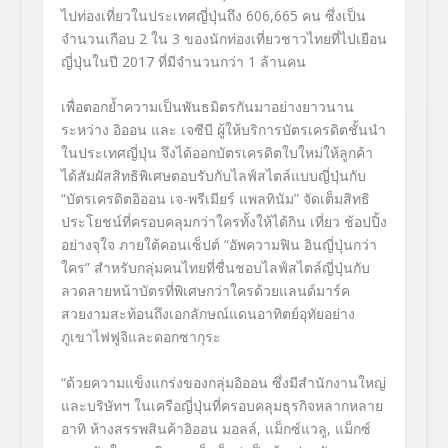
ไปท่องเที่ยวในประเทศญี่ปุ่นถึง 606,665 คน ซึ่งเป็น
จำนวนเกือบ 2 ใน 3 ของนักท่องเที่ยวชาวไทยที่ไปเยือน
ญี่ปุ่นในปี 2017 ที่มีจำนวนกว่า 1 ล้านคน
เพื่อตอกย้ำความเป็นพันธมิตรกันมาอย่างยาวนาน
ระหว่าง อิออน และ เจซีบี ผู้ให้บริการบัตรเครดิตชั้นนำ
ในประเทศญี่ปุ่น จึงได้ออกบัตรเครดิตใบใหม่ให้ลูกค้า
ได้สัมผัสสิทธิพิเศษตอบรับกับไลฟ์สไตล์แบบญี่ปุ่นกับ
“บัตรเครดิตอิออน เจ-พรีเมียร์ แพลทินัม” จัดเต็มสิทธิ
ประโยชน์ที่ครอบคลุมกว่าใครทั้งให้ได้กิน เที่ยว ช้อปปิ้ง
อย่างจุใจ ภายใต้คอนเซ็ปต์ “อัพความฟิน อินญี่ปุ่นกว่า
ใคร” สำหรับกลุ่มคนไทยที่ชื่นชอบไลฟ์สไตล์ญี่ปุ่นกับ
ลวดลายหน้าบัตรที่พิเศษกว่าใครด้วยแลนด์มาร์ค
สวยงามสะท้อนถึงเอกลักษณ์แดนอาทิตย์อุทัยอย่าง
ภูเขาไฟฟูจิและดอกซากุระ
“ด้วยความแข็งแกร่งของกลุ่มอิออน ซึ่งมีสำนักงานใหญ่
และบริษัทฯ ในเครือญี่ปุ่นที่ครอบคลุมธุรกิจหลากหลาย
อาทิ ห้างสรรพสินค้าอิออน มอลล์, แม็กซ์แวลู, แม็กซ์