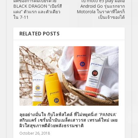
มิติของการดื่มเบียร์ด้วย
ไป moto e5 play มือถือ
BLACK DRAGON “เบียร์สี
Android Go รุ่นแรกจาก
แดง” ตัวแรก และตัวเดียว
Motorola ในราคาที่ใครก็
ใน 7-11
เป็นเจ้าของได้
RELATED POSTS
ลุยอย่างมั่นใจ กับไลฟ์สไตล์ ที่ไม่หยุดนิ่ง! ‘PANNA’
สกินแคร์ เซรั่มน้ำมันเมล็ดเสาวรส เทรนด์ใหม่ เผย
ผิวใสสุขภาพดีด้วยพลังธรรมชาติ
October 26, 2018