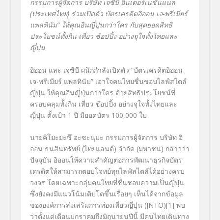
กรรมการผู้จัดการ บริษัท เจซีบี อินเตอร์เนชั่นแนล
(ประเทศไทย) ร่วมเปิดตัว บัตรเครดิตอิออน เจ-พรีเมียร์
แพลทินัม” ให้คุณอินญี่ปุ่นกว่าใคร กับสุดยอดสิทธิ
ประโยชน์ทั้งกิน เที่ยว ช้อปปิ้ง อย่างจุใจทั้งไทยและ
ญี่ปุ่น
อิออน และ เจซีบี ผนึกกำลังเปิดตัว “บัตรเครดิตอิออน
เจ-พรีเมียร์ แพลทินัม” เอาใจคนไทยชื่นชอบไลฟ์สไตล์
ญี่ปุ่น ให้คุณอินญี่ปุ่นกว่าใคร ด้วยสิทธิประโยชน์ที่
ครอบคลุมทั้งกิน เที่ยว ช้อปปิ้ง อย่างจุใจทั้งไทยและ
ญี่ปุ่น ตั้งเป้า 1 ปี มียอดบัตร 100,000 ใบ
นายคิโยะยะซึ อะซะนุมะ กรรมการผู้จัดการ บริษัท อิ
ออน ธนสินทรัพย์ (ไทยแลนด์) จำกัด (มหาชน) กล่าวว่า
ปัจจุบัน อิออนให้ความสำคัญต่อการพัฒนาธุรกิจบัตร
เครดิตให้สามารถตอบโจทย์ทุกไลฟ์สไตล์ได้อย่างครบ
วงจร โดยเฉพาะกลุ่มคนไทยที่ชื่นชอบความเป็นญี่ปุ่น
ซึ่งยังคงมีแนวโน้มเติบโตขึ้นเรื่อยๆ เห็นได้จากข้อมูล
ขององค์การส่งเสริมการท่องเที่ยวญี่ปุ่น (JNTO)
[1]
พบ
ว่าตั้งแต่เดือนมกราคมถึงมิถุนายนปีนี้ มีคนไทยเดินทาง