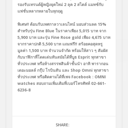
รองรับเทรนด์ผู้หญิงยุคใหม่ 2 ลุค 2 สไตล์ แมทช์กับ
แฟชั่นหลากหลายในทุกฤดู
พิเศษ
!!
ต้อนรับเทศกาลวาเลนไทน์ มอบส่วนลด 15
%
สำหรับรุ่น
Fine
Blue
ในราคาเพียง 5,015 บาท จาก
5
,900
บาท และรุ่น
Fine Rose gold
เพียง 4,675 บาท
จากราคาปกติ 5
,500
บาท แถมฟรี
!!
สร้อยคอสุดหรู
มูลค่า 1
,500
บาท
จำนวนจำกัด พร้อมให้สาว ๆ สัมผัส
กับนาฬิกาที่โดดเด่นทันสมัยได้ที่บูธ
Esprit
ทุกสาขา
ทั่วประเทศ หรือห้างสรรพสินค้าชั้นนำ อาทิ พารากอน
เดอะมอลล์ กรุ๊ป โรบินสัน และ
Shop Omni
ทุกสาขา
ทั่วประเทศ หรือติดตามได้ที่เพจ
Facebook :
OMNI
watches
สอบถามเพิ่มเติมที่เบอร์โทรศัพท์
02-661-
6236-8
SHARE: