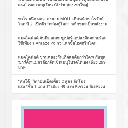
แรง” เทศกาลทุเรียน GI ปากช่องเขาใหญ่
ทาโร ผนึก มศว ลงนาม MOU เดินหน้าทาโรรักษ์
โลก ปี 2 เปิดตัว “กล่องกู้โลก” พลิกขยะเป็นพลังงาน
แมคโดนัลด์ จับมือ อเมซ ซูเปอร์แอปส่งดีลคลายร้อน
ใช้เพียง 1 Amaze Point แลกซื้อไอศกรีมโคน
แมคโดนัลด์ ชวนฉลองวันเกิดสุดคุ้มกว่าใคร! กับชุด
‘ปาร์ตี้@แมค’เลือกจัดเซ็ตเมนูโปรดได้เอง เพียง 299
บาท
“คิทโด้” วิตามินเม็ดเคี้ยว 2 สูตร จัดโปร
แรง “ซื้อ 1 แถม 1” เพียง 49 บาท ที่เซเว่น อีเลฟเว่น