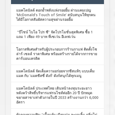
แมคโดนัลด์ ตอกย้ำพลังแห่งรอยยิ้ม ผ่านแคมเปญ
‘McDonald’s Touch of Smile’ สนับสนุนให้ทุกคน
ได้มีโอกาสสัมผัสความสุขผ่านรอยยิ้ม
“บีไชน์ ไบโอ โปร ซี” จัดโปรโมชั่นสุดพิเศษ ซื้อ 1
แถม 1 เพียง 49 บาท ที่เซเว่น อีเลฟเว่น
โอกาสพิเศษสำหรับผู้ประกอบการร้านกาแฟ ติดตั้งโซ
ล่าร์ เซลล์ ราคาพิเศษ พร้อมสร้างรายได้จากการขาย
คาร์บอนเครดิต
แมคโดนัลด์ จัดเต็มความอร่อยจากชีสแท้ๆ แบบเต็ม
แมค กับ ‘แมคชีสซี่ ดังก์’ ดังก์สนุกได้ทุกเมนู
แมคโดนัลด์ ประเทศไทย เดินหน้าลงทุนระยะยาว
หลังคว้าสิทธิ์บริหารแฟรนไชส์ต่ออีก 20 ปี ปักหมุด
ขยายสาขาเท่าตัวภายในปี 2033 สร้างงานกว่า 6,000
อัตรา
ท้าลองความฟิน “เนื้อแห้ง เนียนนุ่ม ละมุนลิ้น กลิ่นไม่