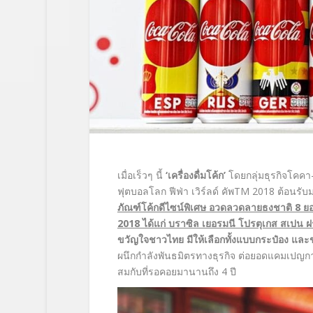
เมื่อเร็วๆ นี้
‘เครื่องดื่มโค้ก’
โดยกลุ่มธุรกิจโคคา
ฟุตบอลโลก ฟีฟ่า เวิร์ลด์ คัพ
TM
2018 ต้อนรับ
ภัณฑ์โค้กดีไซน์พิเศษ อวดลวดลายธงชาติ 8 ยอดท
2018 ได้แก่ บราซิล เยอรมนี โปรตุเกส สเปน ฝรั่
ขวัญใจชาวไทย มีให้เลือกทั้งแบบกระป๋อง แ
ผนึกกำลังพันธมิตรทางธุรกิจ ต่อยอดแคมเปญกา
สมกับที่รอคอยมานานถึง 4 ปี