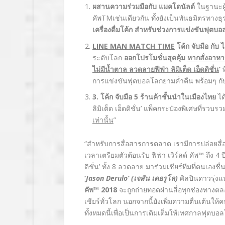
ผสานความร่วมมือกับ แมคโดนัลด์
ในฐานะผู
คัพ
TM
เช่นเดียวกัน ทั้งยังเป็นพันธมิตรทา
เครื่องดื่มโค้ก สำหรับช่วงการแข่งขันฟุตบ
LINE MAN MATCH TIME
โค้ก จับมือ กับ 
ระดับโลก
ออกโปรโมชั่นสุดคุ้ม
หากสั่งอาห
ไม่มีน้ำตาล ลวดลายฟีฟ่า ลิมิเต็ด เอ็ดดิชั่น
’
การแข่งขันฟุตบอลโลกยามค่ำคืน พร้อมๆ กับเ
3.
โค้ก จับมือ
5 ร้านค้าชั้นนำในเมืองไทย
ได
ลิมิเต็ด เอ็ดดิชั่น’ แพ็คกระป๋องพิเศษที่รวบ
เท่านั้น
”
“สำหรับการสื่อสารการตลาด เรามีการปล่อยสื่อ
เวลาเตรียมตัวต้อนรับ ฟีฟ่า เวิร์ลด์ คัพ™ ถึง 4
ดิชั่น’ ทั้ง 8 ลวดลาย มาร่วมเชียร์ทีมที่ตนเอง
‘
Jason Derulo’ (เจสัน เดอรูโล)
ศิลปินดาวรุ่งแ
คัพ™ 2018
จะถูกถ่ายทอดผ่านสื่อทุกช่องทางตล
เชียร์ทั่วโลก นอกจากนี้ยังเพิ่มความตื่นเต้น
ทั้งหมดนี้เพื่อเป็นการเติมเต็มให้เทศกาลฟุต