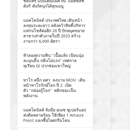
ชีสแท้ๆ แบบเต็มแมค กับ ‘แมคชีสซี่
ดังก์’ ดังก์สนุกได้ทุกเมนู
แมคโดนัลด์ ประเทศไทย เดินหน้า
ลงทุนระยะยาว หลังคว้าสิทธิ์บริหาร
แฟรนไชส์ต่ออีก 20 ปี ปักหมุดขยาย
สาขาเท่าตัวภายในปี 2033 สร้าง
งานกว่า 6,000 อัตรา
ท้าลองความฟิน “เนื้อแห้ง เนียนนุ่ม
ละมุนลิ้น กลิ่นไม่แรง” เทศกาล
ทุเรียน GI ปากช่องเขาใหญ่
ทาโร ผนึก มศว ลงนาม MOU เดิน
หน้าทาโรรักษ์โลก ปี 2 เปิด
ตัว “กล่องกู้โลก” พลิกขยะเป็น
พลังงาน
แมคโดนัลด์ จับมือ อเมซ ซูเปอร์แอป
ส่งดีลคลายร้อน ใช้เพียง 1 Amaze
Point แลกซื้อไอศกรีมโคน