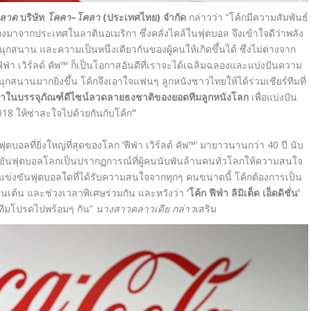
ตลาด
บริษัท
โคคา
–
โคลา
(ประเทศไทย) จำกัด
กล่าวว่า “โค้กมีความสัมพันธ์
งมาจากประเทศในลาตินอเมริกา ซึ่งคลั่งไคล้ในฟุตบอล จึงเข้าใจดีว่าพลัง
กสนาน และความเป็นหนึ่งเดียวกันของผู้คนให้เกิดขึ้นได้ ซึ่งไม่ต่างจาก
ฟีฟ่า เวิร์ลด์ คัพ™ ก็เป็นโอกาสอันดีที่เราจะได้เฉลิมฉลองและแบ่งปันความ
มสนุกสนานมากยิ่งขึ้น โค้กจึงเอาใจแฟนๆ ลูกหนังชาวไทยให้ได้ร่วมเชียร์ทีมที่
น’ ที่มาในบรรจุภัณฑ์ดีไซน์ลวดลายธงชาติ
ของ
ยอดทีมลูกหนังโลก
เพื่อแบ่งปัน
2018 ให้ซ่าสะใจไปด้วยกันกับโค้ก
”
อลที่ยิ่งใหญ่ที่สุดของโลก ‘ฟีฟ่า เวิร์ลด์ คัพ™’ มายาวนานกว่า 40 ปี นับ
ข่งขันฟุตบอลโลกเป็นปรากฏการณ์ที่ผู้คนนับพันล้านคนทั่วโลกให้ความสนใจ
่งขันฟุตบอลใดที่ได้รับความสนใจจากทุกๆ คนขนาดนี้ โค้กต้องการเป็น
ื่นเต้น และช่วงเวลาพิเศษร่วมกัน และหวังว่า
‘โค้ก ฟีฟ่า ลิมิเต็ด เอ็ดดิชั่น’
ร์ทีมโปรดไปพร้อมๆ กัน”
นางสาวคลาวเดีย กล่าว
เสริม