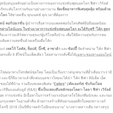
้สนับสนุนหลักอย่างเป็นทางการของการแข่งขันฟุตบอลโลก ฟีฟ่า เวิร์ลด์
งธุรกิจระดับโลกร่วมกันมาอย่างยาวนาน
จัดเซ็ตอาหารพิเศษสุดคุ้ม พร้อมด้วย
อลโลก
ให้ซ่าสดชื่น ทุกแมตช์ ทุกเวลาที่ต้องการ
ไลน์ คอร์ปอเรชั่น
ผู้นำการสื่อสารบนแพลตฟอร์มโทรศัพท์มือถือยอดนิยม
ารผ่านไลน์แมน ในช่วงเวลาการแข่งขันฟุตบอลโลก จะได้รับฟรี
‘โค้ก สูตร
ที่จะมาร่วมเสิร์ฟความสุขแก่ผู้บริโภคถึงบ้าน เพื่อให้มีความสุขกับการชม
ติมความสดชื่นด้วยเครื่องดื่มโค้ก
้แก่
เทสโก้ โลตัส, ท็อปส์, บิ๊กซี, ลาซาด้า
และ
ช้อปปี้
จัดจำหน่าย ‘โค้ก ฟีฟ่า
รวมครบทั้ง 8 ดีไซน์ในแพ็คเดียว โดยสามารถสั่งซื้อได้
เฉพาะช่องทางออนไลน์
โฆษณาทางโทรทัศน์ชุดใหม่ โดยเป็นเรื่องราวสนุกสนานที่ย้ำเตือนว่าเรามี
 ปี และนี่ก็ถึงเวลาแล้วที่แฟนบอลชาวไทยจะได้นำ ‘โค้ก ฟีฟ่า ลิมิเต็ด เอ็ด
ชื่นชอบได้ที่บ้าน รวมถึงบทเพลงพิเศษ
“
Colors
”
(คัลเลอร์ส)
ขับร้องโดย
นวริทึมแอนด์บลูส์ (R&B)
ซึ่งเป็นเพลงธีมหลักของโคคา-โคลา ฟีฟ่า เวิร์ลด์
อด การแข่งขัน มีเนื้อหาในการสร้างแรงบันดาลใจให้แก่ทีมนักเตะ และกอง
ให้คนกรุงเทพฯ ในยามค่ำคืน ด้วยการสร้างสีสันผ่านยอดตึกใบหยกทาวเวอร์
บอลโลกปี 2018 เป็นปีที่น่าจดจำไปอีกแสนนาน” นางสาวคลาวเดีย กล่าวสรุป