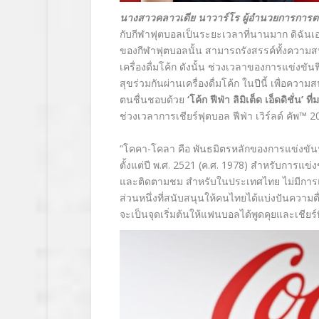
นางสาวคลาวเดีย นาวาร์โร ผู้อำนวยการการ
กับกีฬาฟุตบอลเป็นระยะเวลาที่นานมาก ดิฉันเอ
ของกีฬาฟุตบอลนั้น สามารถรังสรรค์ทั้งความสนุ
เครื่องดื่มโค้ก ดังนั้น ช่วงเวลาของการแข่งขัน
สุขร่วมกันผ่านเครื่องดื่มโค้ก ในปีนี้ เพื่อควา
ตนชื่นชอบด้วย
‘โค้ก ฟีฟ่า ลิมิเต็ด เอ็ดดิชั่
ช่วงเวลาการเชียร์ฟุตบอล ฟีฟ่า เวิร์ลด์ คัพ™ 
“โคคา-โคลา คือ พันธมิตรหลักของการแข่งขันฟุตบ
ตั้งแต่ปี พ.ศ. 2521 (ค.ศ. 1978) สำหรับการแ
และติดตามชม สำหรับในประเทศไทย ไม่มีการแข
ส่วนหนึ่งที่สนับสนุนให้คนไทยได้แบ่งปันความต
จะเป็นจุดเริ่มต้นให้แฟนบอลได้พูดคุยและเชีย