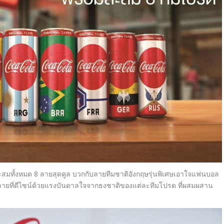
สะสมทั้งหมด 8 ลายสุดคูล บวกกับลายทีมชาติอังกฤษรุ่นพิเศษเอาใจแฟนบอล
ยที่ดีไซน์ด้วยแรงบันดาลใจจากธงชาติของแต่ละทีมโปรด ที่ผสมผสาน