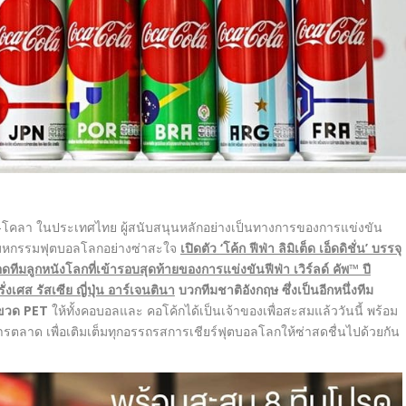
-โคลา ในประเทศไทย ผู้สนับสนุนหลักอย่างเป็นทางการของการแข่งขัน
มหกรรมฟุตบอลโลกอย่างซ่าสะใจ
เปิดตัว
‘โค้ก ฟีฟ่า ลิมิเต็ด เอ็ดดิชั่น’ บรรจุ
ีมลูกหนังโลกที่เข้ารอบสุดท้ายของการแข่งขันฟีฟ่า เวิร์ลด์ คัพ™ ปี
งเศส รัสเซีย ญี่ปุ่น อาร์เจนตินา
บวกทีมชาติอังกฤษ ซึ่งเป็นอีกหนึ่งทีม
ละขวด PET
ให้ทั้งคอบอลและ คอโค้กได้เป็นเจ้าของเพื่อสะสมแล้ววันนี้ พร้อม
รตลาด เพื่อเติมเต็มทุกอรรถรสการเชียร์ฟุตบอลโลกให้ซ่าสดชื่นไปด้วยกัน