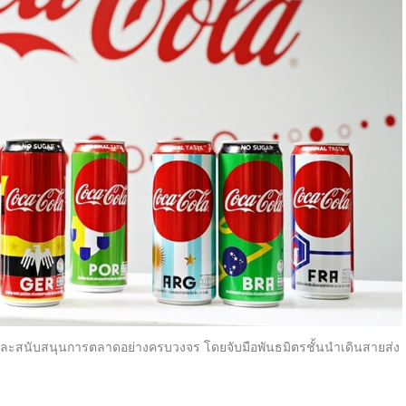
บรู้และสนับสนุนการตลาดอย่างครบวงจร โดยจับมือพันธมิตรชั้นนำเดินสายส่ง