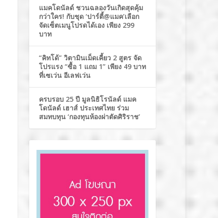
แมคโดนัลด์ ชวนฉลองวันเกิดสุดคุ้ม
กว่าใคร! กับชุด ‘ปาร์ตี้@แมค’เลือก
จัดเซ็ตเมนูโปรดได้เอง เพียง 299
บาท
“คิทโด้” วิตามินเม็ดเคี้ยว 2 สูตร จัด
โปรแรง “ซื้อ 1 แถม 1” เพียง 49 บาท
ที่เซเว่น อีเลฟเว่น
ครบรอบ 25 ปี มูลนิธิโรนัลด์ แมค
โดนัลด์ เฮาส์ ประเทศไทย ร่วม
สมทบทุน ‘กองทุนห้องผ่าตัดศิริราช’