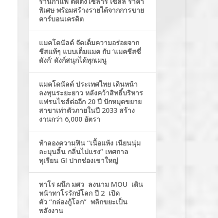
ร้านกาแฟ ติดตั้งโซล่าร์ เซลล์ ราคา
พิเศษ พร้อมสร้างรายได้จากการขาย
คาร์บอนเครดิต
แมคโดนัลด์ จัดเต็มความอร่อยจาก
ชีสแท้ๆ แบบเต็มแมค กับ ‘แมคชีสซี่
ดังก์’ ดังก์สนุกได้ทุกเมนู
แมคโดนัลด์ ประเทศไทย เดินหน้า
ลงทุนระยะยาว หลังคว้าสิทธิ์บริหาร
แฟรนไชส์ต่ออีก 20 ปี ปักหมุดขยาย
สาขาเท่าตัวภายในปี 2033 สร้าง
งานกว่า 6,000 อัตรา
ท้าลองความฟิน “เนื้อแห้ง เนียนนุ่ม
ละมุนลิ้น กลิ่นไม่แรง” เทศกาล
ทุเรียน GI ปากช่องเขาใหญ่
ทาโร ผนึก มศว ลงนาม MOU เดิน
หน้าทาโรรักษ์โลก ปี 2 เปิด
ตัว “กล่องกู้โลก” พลิกขยะเป็น
พลังงาน