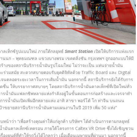
าลเท็กซ์รูปแบบใหม่ ภายใต้กลยุทธ์
Smart Station
เปิดให้บริการแห่งแรก
พรานนก – พุทธมณฑล แขวงบางพรม เขตตลิ่งชัน กรุงเทพฯ ถูกออกแบบให้มี
้างของสถานีบริการน้ำมันรูปโฉมใหม่ ไม่ว่าจะเป็น แท่นจ่ายน้ำมัน
ะร่วมสมัย สะดวกสบายตอบรับยุคดิจิทัลด้วย Traffic Board และ Digital
ชัดเจนตลอดระยะเวลาในการเติมน้ำมัน นอกจากนี้ สถานีบริการยังได้รับการ
น สดชื่น ให้บรรยากาศสบายๆ โดยสถานีบริการน้ำมันคาลเท็กซ์ที่เปิดใหม่ทั่ว
ิการน้ำมันแฟลกชิพหลายแห่งกำลังอยู่ในขั้นตอนการก่อสร้างและเจรจาทำ
ารน้ำมันเปิดเพิ่มอีกหลายแห่ง อาทิ สาขา พอร์โต้ โก ท่าจีน บนถนน
ป้าขยายสถานีบริการน้ำมันตามแผนงานในปี 2019 เพิ่ม 50 แห่ง”
้าว่า “เพื่อสร้างคุณค่าให้แก่ลูกค้า บริษัทฯ ได้ดำเนินการตามกลยุทธ์
มันคาลเท็กซ์เทครอน ภายใต้โครงการ Caltex VR Drive ซึ่งได้เชิญชวน
่องยนต์ที่ทำให้รถวิ่งได้ไกลกว่า เมื่อเดือนเมษายนที่ผ่านมา นอกจากนี้