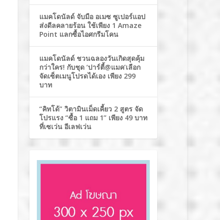
แมคโดนัลด์ จับมือ อเมซ ซูเปอร์แอป
ส่งดีลคลายร้อน ใช้เพียง 1 Amaze
Point แลกซื้อไอศกรีมโคน
แมคโดนัลด์ ชวนฉลองวันเกิดสุดคุ้ม
กว่าใคร! กับชุด ‘ปาร์ตี้@แมค’เลือก
จัดเซ็ตเมนูโปรดได้เอง เพียง 299
บาท
“คิทโด้” วิตามินเม็ดเคี้ยว 2 สูตร จัด
โปรแรง “ซื้อ 1 แถม 1” เพียง 49 บาท
ที่เซเว่น อีเลฟเว่น