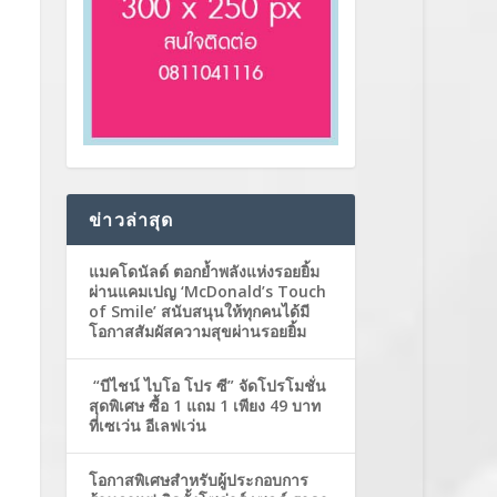
ข่าวล่าสุด
แมคโดนัลด์ ตอกย้ำพลังแห่งรอยยิ้ม
ผ่านแคมเปญ ‘McDonald’s Touch
of Smile’ สนับสนุนให้ทุกคนได้มี
โอกาสสัมผัสความสุขผ่านรอยยิ้ม
“บีไชน์ ไบโอ โปร ซี” จัดโปรโมชั่น
สุดพิเศษ ซื้อ 1 แถม 1 เพียง 49 บาท
ที่เซเว่น อีเลฟเว่น
โอกาสพิเศษสำหรับผู้ประกอบการ