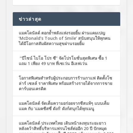
ข่าวล่าสุด
แมคโดนัลด์ ตอกย้ำพลังแห่งรอยยิ้ม ผ่านแคมเปญ
‘McDonald’s Touch of Smile’ สนับสนุนให้ทุกคน
ได้มีโอกาสสัมผัสความสุขผ่านรอยยิ้ม
“บีไชน์ ไบโอ โปร ซี” จัดโปรโมชั่นสุดพิเศษ ซื้อ 1
แถม 1 เพียง 49 บาท ที่เซเว่น อีเลฟเว่น
โอกาสพิเศษสำหรับผู้ประกอบการร้านกาแฟ ติดตั้งโซ
ล่าร์ เซลล์ ราคาพิเศษ พร้อมสร้างรายได้จากการขาย
คาร์บอนเครดิต
แมคโดนัลด์ จัดเต็มความอร่อยจากชีสแท้ๆ แบบเต็ม
แมค กับ ‘แมคชีสซี่ ดังก์’ ดังก์สนุกได้ทุกเมนู
แมคโดนัลด์ ประเทศไทย เดินหน้าลงทุนระยะยาว
หลังคว้าสิทธิ์บริหารแฟรนไชส์ต่ออีก 20 ปี ปักหมุด