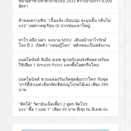
ขยายสาขาเท่าตัวภายในปี 2033 สร้างงานกว่า 6,000
อัตรา
ท้าลองความฟิน “เนื้อแห้ง เนียนนุ่ม ละมุนลิ้น กลิ่นไม่
แรง” เทศกาลทุเรียน GI ปากช่องเขาใหญ่
ทาโร ผนึก มศว ลงนาม MOU เดินหน้าทาโรรักษ์
โลก ปี 2 เปิดตัว “กล่องกู้โลก” พลิกขยะเป็นพลังงาน
แมคโดนัลด์ จับมือ อเมซ ซูเปอร์แอปส่งดีลคลายร้อน
ใช้เพียง 1 Amaze Point แลกซื้อไอศกรีมโคน
แมคโดนัลด์ ชวนฉลองวันเกิดสุดคุ้มกว่าใคร! กับชุด
‘ปาร์ตี้@แมค’เลือกจัดเซ็ตเมนูโปรดได้เอง เพียง 299
บาท
“คิทโด้” วิตามินเม็ดเคี้ยว 2 สูตร จัดโปร
แรง “ซื้อ 1 แถม 1” เพียง 49 บาท ที่เซเว่น อีเลฟเว่น