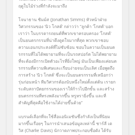
ฤดูใบไม้ร่วงที่กำลังจะมาถึง
โจนาธาน ซิมม์ส (Jonathan Simms) หัวหน้าฝ่าย
วิศวกรรมของ ‘นิว โกสต์’ กล่าวว่า “ลูกค้า ‘โกสต์’ บอก
เราว่า ในบรรดารถยนต์ที่พวกเขาครอบครอง ‘โกสต์’
เป็นยนตรกรรมที่น่าดึงดูดใจมากที่สุด พวกเขาชอบ
ความเอนกประสงค์ที่ไม่ซับซ้อน ชอบในความเป็นยนต
รกรรมที่ไม่ได้พยายามที่จะเป็นรถสปอร์ต ไม่ได้พยายาม
ที่จะต้องมีการเปิดตัวอะไรที่ยิ่งใหญ่ มันเป็นเพียงแค่ยนต
รกรรมที่ความพิเศษและเรียบง่ายจนเป็นเลิศ เมื่อพูดถึง
การสร้าง ‘นิว โกสต์’ ซึ่งจะเป็นยนตรกรรมที่เหนือกว่า
รุ่นก่อนหน้า ทีมวิศวกรต้องนับหนึ่งใหม่ตั้งแต่ต้น เรายก
ระดับสถาปัตยกรรมของเราให้ก้าวไปอีกขั้น และสร้าง
ยนตรกรรมที่ทรงพลังมากขึ้น หรูหรายิ่งขึ้น และที่
สำคัญที่สุดคือใช้งานได้ง่ายขึ้นด้วย”
แบรนด์เลือกที่จะใช้สื่อแอนิเมชันซึ่งกำลังเป็นที่นิยม
มากขึ้นเรื่อยๆ ในการนำเสนอข้อมูลเหล่านี้ ชาร์ลี เด
วิส (Charlie Davis) นักวาดภาพประกอบชื่อดัง ได้รับ