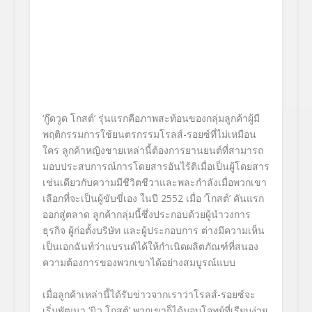
‘กู๊ดวูด โกสต์’ รุ่นแรกคือภาพสะท้อนของกลุ่มลูกค้าผู้มี
พฤติกรรมการใช้ยนตรกรรมโรลส์-รอยซ์ที่ไม่เหมือน
ใคร ลูกค้าหญิงชายเหล่านี้ต้องการยานยนต์ที่สามารถ
มอบประสบการณ์การโดยสารอันไร้ติเมื่อเป็นผู้โดยสาร
เช่นเดียวกับความมีชีวิตชีวาและพละกำลังเมื่อพวกเขา
เลือกที่จะเป็นผู้ขับขี่เอง ในปี 2552 เมื่อ ‘โกสต์’ คันแรก
ออกสู่ตลาด ลูกค้ากลุ่มนี้ซึ่งประกอบด้วยผู้นำวงการ
ธุรกิจ ผู้ก่อตั้งบริษัท และผู้ประกอบการ ต่างมีความเห็น
เป็นเอกฉันท์ว่าแบรนด์ได้ให้กำเนิดผลิตภัณฑ์ที่สนอง
ความต้องการของพวกเขาได้อย่างสมบูรณ์แบบ
เมื่อลูกค้าเหล่านี้ได้รับข่าวจากเราว่าโรลส์-รอยซ์จะ
เริ่มพัฒนา ‘นิว โกสต์’ พวกเขาก็ได้มอบโจทย์ที่เรียบง่าย