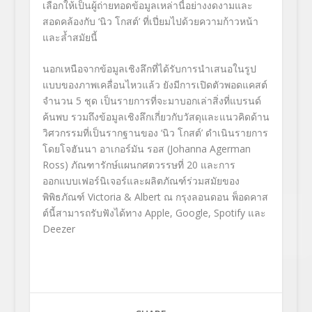
เลือกให้เป็นผู้ถ่ายทอดข้อมูลเหล่านี้อย่างงดงามและ
สอดคล้องกับ ‘นิว โกสต์’ ที่เปี่ยมไปด้วยความก้าวหน้า
และล้ำสมัยนี้
นอกเหนือจากข้อมูลเชิงลึกที่ได้รับการนำเสนอในรูป
แบบของภาพเคลื่อนไหวแล้ว ยังมีการเปิดตัวพอดแคสต์
จำนวน 5 ชุด เป็นรายการที่จะมาบอกเล่าสิ่งที่แบรนด์
ค้นพบ รวมถึงข้อมูลเชิงลึกเกี่ยวกับวัสดุและแนวคิดด้าน
วิศวกรรมที่เป็นรากฐานของ ‘นิว โกสต์’ ดำเนินรายการ
โดยโจฮันนา อาเกอร์มัน รอส (Johanna Agerman
Ross) ภัณฑารักษ์แผนกศตวรรษที่ 20 และการ
ออกแบบเฟอร์นิเจอร์และผลิตภัณฑ์ร่วมสมัยของ
พิพิธภัณฑ์ Victoria & Albert ณ กรุงลอนดอน พ็อดคาส
ต์นี้สามารถรับฟังได้ทาง
Apple
,
Google
,
Spotify
และ
Deezer