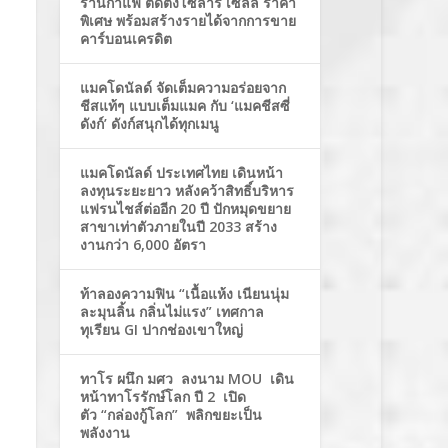
ร้านกาแฟ ติดตั้งโซล่าร์ เซลล์ ราคา
พิเศษ พร้อมสร้างรายได้จากการขาย
คาร์บอนเครดิต
แมคโดนัลด์ จัดเต็มความอร่อยจาก
ชีสแท้ๆ แบบเต็มแมค กับ ‘แมคชีสซี่
ดังก์’ ดังก์สนุกได้ทุกเมนู
แมคโดนัลด์ ประเทศไทย เดินหน้า
ลงทุนระยะยาว หลังคว้าสิทธิ์บริหาร
แฟรนไชส์ต่ออีก 20 ปี ปักหมุดขยาย
สาขาเท่าตัวภายในปี 2033 สร้าง
งานกว่า 6,000 อัตรา
ท้าลองความฟิน “เนื้อแห้ง เนียนนุ่ม
ละมุนลิ้น กลิ่นไม่แรง” เทศกาล
ทุเรียน GI ปากช่องเขาใหญ่
ทาโร ผนึก มศว ลงนาม MOU เดิน
หน้าทาโรรักษ์โลก ปี 2 เปิด
ตัว “กล่องกู้โลก” พลิกขยะเป็น
พลังงาน