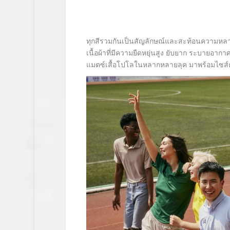
ทุกสีรวมกันเป็นสัญลักษณ์และสะท้อนความหลา
เนื้อผ้าที่มีความยืดหยุ่นสูง ยับยาก ระบายอากา
แมตซ์เสื้อโปโลในหลากหลายลุค มาพร้อมไซส์คร