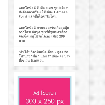
แมคโดนัลด์ จับมือ อเมซ ซูเปอร์แอป
ส่งดีลคลายร้อน ใช้เพียง 1 Amaze
Point แลกซื้อไอศกรีมโคน
แมคโดนัลด์ ชวนฉลองวันเกิดสุดคุ้ม
กว่าใคร! กับชุด ‘ปาร์ตี้@แมค’เลือก
จัดเซ็ตเมนูโปรดได้เอง เพียง 299
บาท
“คิทโด้” วิตามินเม็ดเคี้ยว 2 สูตร จัด
โปรแรง “ซื้อ 1 แถม 1” เพียง 49 บาท
ที่เซเว่น อีเลฟเว่น