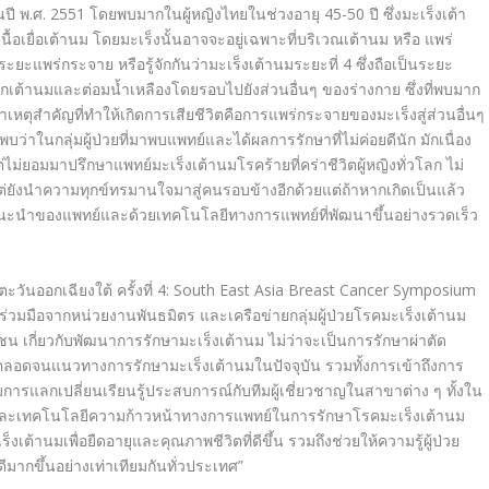
ปี พ.ศ.
2551
โดยพบมากในผู้หญิงไทยในช่วงอายุ
45-50
ปี ซึ่งมะเร็งเต้า
ื้อเยื่อเต้านม โดยมะเร็งนั้นอาจจะอยู่เฉพาะที่บริเวณเต้านม หรือ แพร่
ะยะแพร่กระจาย หรือรู้จักกันว่ามะเร็งเต้านมระยะที่
4
ซึ่งถือเป็นระยะ
กเต้านมและต่อมน้ำเหลืองโดยรอบไปยังส่วนอื่นๆ ของร่างกาย ซึ่งที่พบมาก
ตุสำคัญที่ทำให้เกิดการเสียชีวิตคือการแพร่กระจายของมะเร็งสู่ส่วนอื่นๆ
่าในกลุ่มผู้ป่วยที่มาพบแพทย์และได้ผลการรักษาที่ไม่ค่อยดีนัก มักเนื่อง
่ยอมมาปรึกษาแพทย์มะเร็งเต้านมโรคร้ายที่คร่าชีวิตผู้หญิงทั่วโลก ไม่
นแต่ยังนำความทุกข์ทรมานใจมาสู่คนรอบข้างอีกด้วยแต่ถ้าหากเกิดเป็นแล้ว
ำแนะนำของแพทย์และด้วยเทคโนโลยีทางการแพทย์ที่พัฒนาขึ้นอย่างรวดเร็ว
ะวันออกเฉียงใต้ ครั้งที่ 4: South East Asia Breast Cancer Symposium
ร่วมมือจาก
หน่วยงานพันธมิตร และเครือข่ายกลุ่มผู้ป่วยโรคมะเร็งเต้านม
าชน เกี่ยวกับพัฒนาการรักษามะเร็งเต้านม ไม่ว่าจะเป็นการรักษาผ่าตัด
อดจนแนวทางการรักษามะเร็งเต้านมในปัจจุบัน รวมทั้งการเข้าถึงการ
้อมการแลกเปลี่ยนเรียนรู้ประสบการณ์กับทีมผู้เชี่ยวชาญในสาขาต่าง ๆ ทั้งใน
และเทคโนโลยีความก้าวหน้าทางการแพทย์ในการรักษาโรคมะเร็งเต้านม
ต้านมเพื่อยืดอายุและคุณภาพชีวิตที่ดีขึ้น รวมถึงช่วยให้ความรู้ผู้ป่วย
ีมากขึ้นอย่างเท่าเทียมกันทั่วประเทศ”