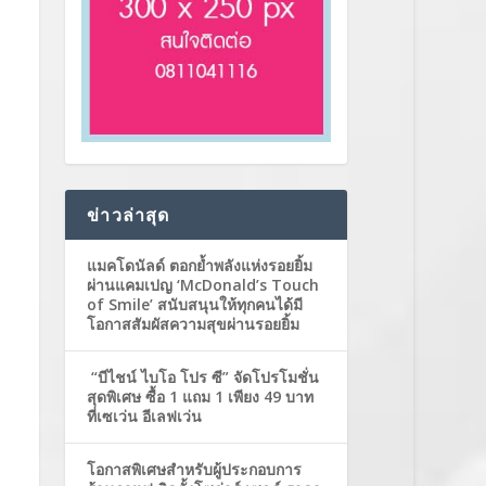
ข่าวล่าสุด
แมคโดนัลด์ ตอกย้ำพลังแห่งรอยยิ้ม
ผ่านแคมเปญ ‘McDonald’s Touch
of Smile’ สนับสนุนให้ทุกคนได้มี
โอกาสสัมผัสความสุขผ่านรอยยิ้ม
“บีไชน์ ไบโอ โปร ซี” จัดโปรโมชั่น
สุดพิเศษ ซื้อ 1 แถม 1 เพียง 49 บาท
ที่เซเว่น อีเลฟเว่น
โอกาสพิเศษสำหรับผู้ประกอบการ