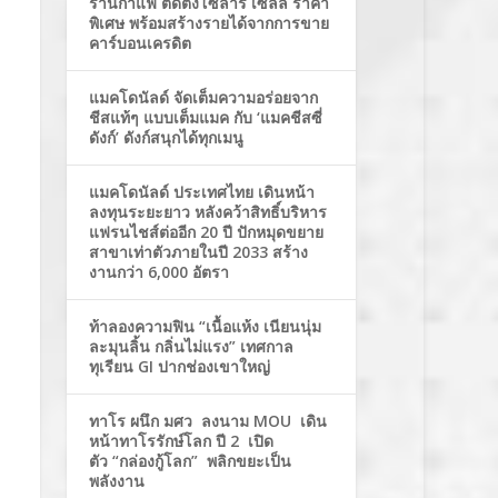
ร้านกาแฟ ติดตั้งโซล่าร์ เซลล์ ราคา
พิเศษ พร้อมสร้างรายได้จากการขาย
คาร์บอนเครดิต
แมคโดนัลด์ จัดเต็มความอร่อยจาก
ชีสแท้ๆ แบบเต็มแมค กับ ‘แมคชีสซี่
ดังก์’ ดังก์สนุกได้ทุกเมนู
แมคโดนัลด์ ประเทศไทย เดินหน้า
ลงทุนระยะยาว หลังคว้าสิทธิ์บริหาร
แฟรนไชส์ต่ออีก 20 ปี ปักหมุดขยาย
สาขาเท่าตัวภายในปี 2033 สร้าง
งานกว่า 6,000 อัตรา
ท้าลองความฟิน “เนื้อแห้ง เนียนนุ่ม
ละมุนลิ้น กลิ่นไม่แรง” เทศกาล
ทุเรียน GI ปากช่องเขาใหญ่
ทาโร ผนึก มศว ลงนาม MOU เดิน
หน้าทาโรรักษ์โลก ปี 2 เปิด
ตัว “กล่องกู้โลก” พลิกขยะเป็น
พลังงาน