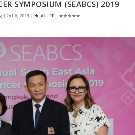
CER SYMPOSIUM (SEABCS) 2019
g
|
Oct 6, 2019
|
Health
,
PR
|