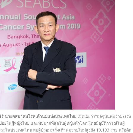
สิริ นายกสมาคมโรคเต้านมแห่งประเทศไทย
เปิดเผยว่า“
ปัจจุบันพบว่ามะเร็ง
บ่อยในผู้หญิงไทย และพบมากที่สุดในผู้หญิงทั่วโลก โดยมีอุบัติการณ์ในผู้
ละในประเทศไทย พบผู้ป่วยมะเร็งเต้านมรายใหม่สูงถึง
10,193
ราย หรือคิด