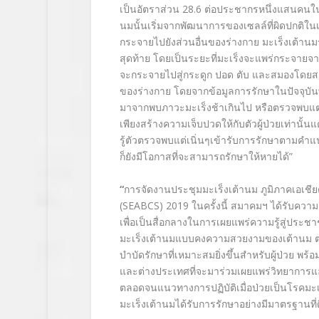
เป็นอัตราส่วน
28.6
ต่อประชากรหนึ่งแสนคนใน
นมนั้นเริ่มจากพัฒนาการของเซลล์ที่ผิดปกติในเน
กระจายไปยังส่วนอื่นของร่างกาย มะเร็งเต้านมร
สุดท้าย โดยเป็นระยะที่มะเร็งจะแพร่กระจายจา
จะกระจายไปสู่กระดูก ปอด ตับ และสมองโดยสาเห
ของร่างกาย โดยจากข้อมูลการรักษาในปัจจุบันพบว
มาจากพบภาวะมะเร็งช้าเกินไป หรือตรวจพบแต่ไม
เพียงสร้างความเจ็บปวดให้กับตัวผู้ป่วยเท่านั้
รู้ตัวตรวจพบแต่เนิ่นๆเข้ารับการรักษาตามค
ก็ยังมีโอกาสที่จะสามารถรักษาให้หายได้
”
“
การจัดงานประชุมมะเร็งเต้านม ภูมิภาคเอเชียต
(SEABCS) 2019
ในครั้งนี้ สมาคมฯ ได้รับความ
เพื่อเป็นสื่อกลางในการเผยแพร่ความรู้สู่ประช
มะเร็งเต้านมแบบคงความสวยงามของเต้านม ตล
บำบัดรักษาที่เหมาะสมยิ่งขึ้นสำหรับผู้ป่วย พร
และต่างประเทศที่จะมาร่วมเผยแพร่วิทยาการ
ตลอดจนแนวทางการปฏิบัติเมื่อป่วยเป็นโรคมะเร็งเ
มะเร็งเต้านมได้รับการรักษาอย่างมีมาตรฐานที่ด