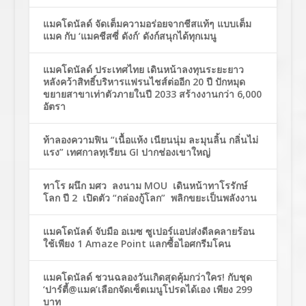
แมคโดนัลด์ จัดเต็มความอร่อยจากชีสแท้ๆ แบบเต็ม
แมค กับ ‘แมคชีสซี่ ดังก์’ ดังก์สนุกได้ทุกเมนู
แมคโดนัลด์ ประเทศไทย เดินหน้าลงทุนระยะยาว
หลังคว้าสิทธิ์บริหารแฟรนไชส์ต่ออีก 20 ปี ปักหมุด
ขยายสาขาเท่าตัวภายในปี 2033 สร้างงานกว่า 6,000
อัตรา
ท้าลองความฟิน “เนื้อแห้ง เนียนนุ่ม ละมุนลิ้น กลิ่นไม่
แรง” เทศกาลทุเรียน GI ปากช่องเขาใหญ่
ทาโร ผนึก มศว ลงนาม MOU เดินหน้าทาโรรักษ์
โลก ปี 2 เปิดตัว “กล่องกู้โลก” พลิกขยะเป็นพลังงาน
แมคโดนัลด์ จับมือ อเมซ ซูเปอร์แอปส่งดีลคลายร้อน
ใช้เพียง 1 Amaze Point แลกซื้อไอศกรีมโคน
แมคโดนัลด์ ชวนฉลองวันเกิดสุดคุ้มกว่าใคร! กับชุด
‘ปาร์ตี้@แมค’เลือกจัดเซ็ตเมนูโปรดได้เอง เพียง 299
บาท