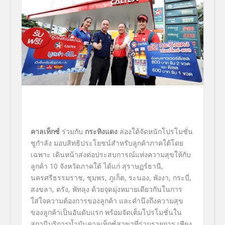
คาลเท็กซ์
ร่วมกับ
กระทิงแดง
ล่องใต้จัดหนักโปรโมชั่น
ชูกำลัง มอบสิทธิประโยชน์สำหรับลูกค้าภาคใต้โดย
เฉพาะ เดินหน้าส่งต่อประสบการณ์แห่งความสุขให้กับ
ลูกค้า 10
จังหวัดภาคใต้ ได้แก่ สุราษฏร์ธานี
,
นครศรีธรรมราช
,
ชุมพร
,
ภูเก็ต
,
ระนอง
,
พังงา
,
กระบี่
,
สงขลา
,
ตรัง
,
พัทลุง ด้วยจุดมุ่งหมายเดียวกันในการ
ใส่ใจความต้องการของลูกค้า และคำนึงถึงความสุข
ของลูกค้าเป็นอันดับแรก พร้อมจัดเต็มโปรโมชั่นใน
สถานีบริการน้ำมันคาลเท็กซ์สาขาที่ร่วมรายการ เพียง